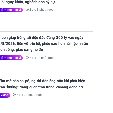
đựng tiền, HƯỞNG TRỌN LỘC TRỜI, ăn nên làm ra, hóa
giải nguy khốn, nghênh đón hỷ sự
2 giờ 3 phút trước
Tâm linh - Tử vi
3 con giáp trúng số độc đắc đúng 300 tỷ vào ngày
/8/2026, tiền về trĩu túi, phúc cao hơn núi, lộc nhiều
hơn sông, giàu sang no đủ
2 giờ 13 phút trước
Tâm linh - Tử vi
Vừa mở nắp ca-pô, người đàn ông sốc khi phát hiện
răn "khủng" đang cuộn tròn trong khoang động cơ
2 giờ 33 phút trước
Video