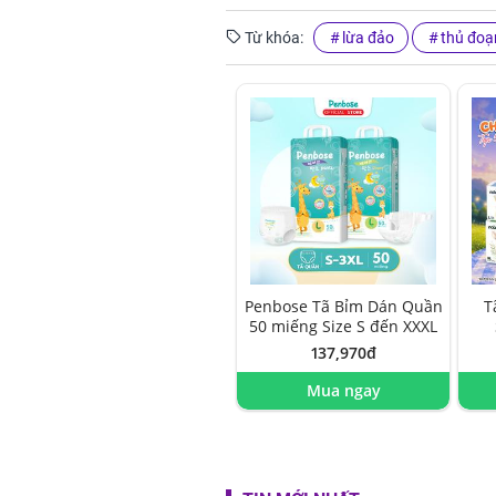
Từ khóa:
lừa đảo
thủ đoạ
Penbose Tã Bỉm Dán Quần
T
50 miếng Size S đến XXXL
137,970đ
Mua ngay