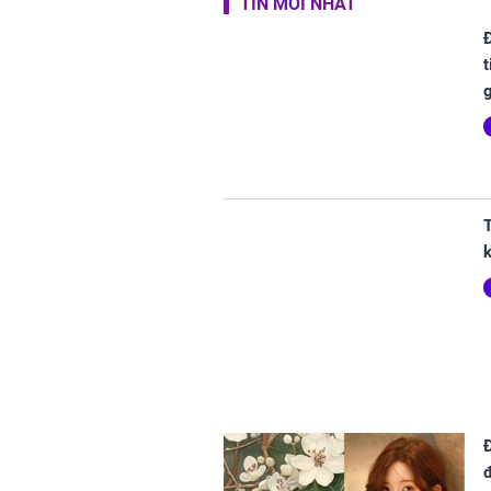
TIN MỚI NHẤT
t
T
k