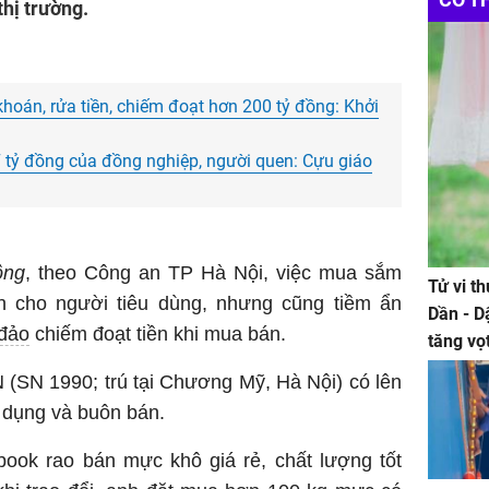
thị trường.
oán, rửa tiền, chiếm đoạt hơn 200 tỷ đồng: Khởi
 tỷ đồng của đồng nghiệp, người quen: Cựu giáo
ộng
, theo Công an TP Hà Nội, việc mua sắm
Tử vi t
ích cho người tiêu dùng, nhưng cũng tiềm ẩn
Dần - D
 đảo
chiếm đoạt tiền khi mua bán.
tăng vọ
tiền mấ
 (SN 1990; trú tại Chương Mỹ, Hà Nội) có lên
dụng và buôn bán.
book rao bán mực khô giá rẻ, chất lượng tốt