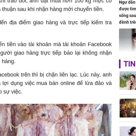
khi trao đổi, anh đặt mua hơn 100 kg mực có
Ngư dân 
hỏa thuận sau khi nhận hàng mới chuyển tiền.
được tìm
sống sau
ến địa điểm giao hàng và trực tiếp kiểm tra
đênh trê
Bình Dư
n tiền vào tài khoản mà tài khoản Facebook
gười giao hàng trực tiếp báo lại không nhận
 hàng.
TIN
Lý Liên K
sau tin đ
cebook trên thì bị chặn liên lạc. Lúc này, anh
cởi áo c
 lợi dụng việc mua bán online để lừa đảo và
khỏe
 sự việc.
Vì sao T
không đ