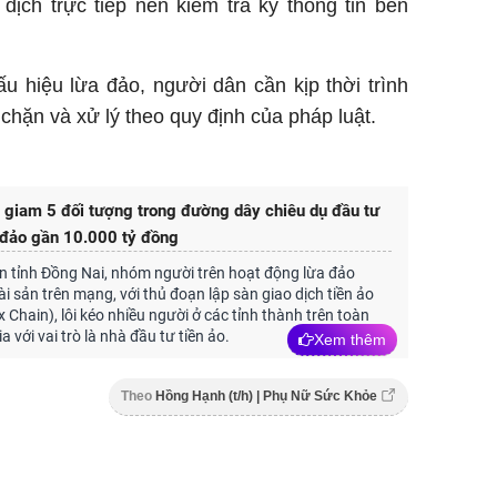
 dịch trực tiếp nên kiểm tra kỹ thông tin bên
u hiệu lừa đảo, người dân cần kịp thời trình
hặn và xử lý theo quy định của pháp luật.
giam 5 đối tượng trong đường dây chiêu dụ đầu tư
a đảo gần 10.000 tỷ đồng
 tỉnh Đồng Nai, nhóm người trên hoạt động lừa đảo
ài sản trên mạng, với thủ đoạn lập sàn giao dịch tiền ảo
 Chain), lôi kéo nhiều người ở các tỉnh thành trên toàn
 với vai trò là nhà đầu tư tiền ảo.
Xem thêm
Theo
Hồng Hạnh (t/h) | Phụ Nữ Sức Khỏe