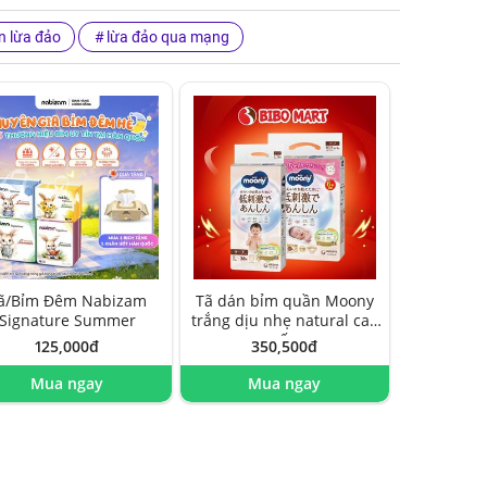
n lừa đảo
lừa đảo qua mạng
ã/Bỉm Đêm Nabizam
Tã dán bỉm quần Moony
Signature Summer
trắng dịu nhẹ natural cao
cấp
125,000đ
350,500đ
Mua ngay
Mua ngay