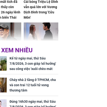
mất tích đã
Cái bóng Triệu Lệ Dĩnh
 thấy còn
vẫn quá lớn với Vương
 26 ngày lênh
Dịch Đình trong 'Cửu
n biển Thái
Môn'
ơng
 XEM NHIỀU
iệt lên tiếng
Cô gái bị ép đi xem
ồn thay tim,
mắt, nhưng vừa thấy
Kể từ ngày mai, thứ Sáu
hứng minh sức
đối tượng mai mối thì
7/8/2026, 3 con giáp 'số hưởng'
đỏ mặt ‘đứng hình’
sau công việc 'xuôi chèo mát
mái', tiền tài 'thu về như nước',
tình duyên viên mãn
Cháy nhà 2 tầng ở TPHCM, cha
và con trai 12 tuổi tử vong
thương tâm
rương Tiểu Phỉ
Đúng 16h30 ngày mai, thứ Sáu
ồng hành cùng
7/8/2026, 3 con giáp 'số hưởng',