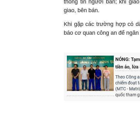
thông tin người bán; khi giao
giao, bên bán.
Khi gặp các trường hợp có dấ
báo cơ quan công an để ngăn c
NÓNG: Tạm 
tiền ảo, lừ
Theo Công an
chiếm đoạt t
(MTC - Matrix
quốc tham gia