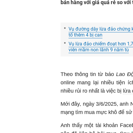
bán hàng với giá quá rẻ so với 
Vụ đường dây lừa đảo chứng kh
tố thêm 4 bị can
Vụ lừa đảo chiếm đoạt hơn 1,7
viên mầm non lãnh 9 năm tù
Theo thông tin từ báo
Lao Đ
online mang lại nhiều tiện 
nhiều rủi ro nhất là việc bị
lừa
Mới đây, ngày 3/6/2025, anh N
mạng tìm mua mực khô để sử 
Anh thấy một tài khoản Face