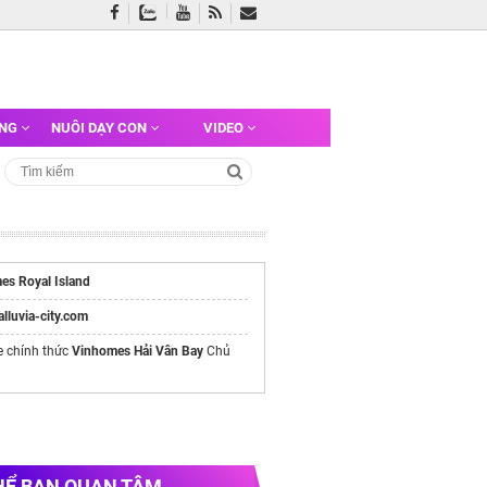
ỠNG
NUÔI DẠY CON
VIDEO
es Royal Island
/alluvia-city.com
e chính thức
Vinhomes Hải Vân Bay
Chủ
HỂ BẠN QUAN TÂM