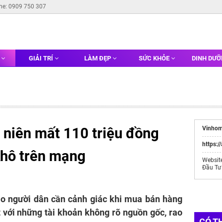
ine: 0909 750 307
G
GIẢI TRÍ
LÀM ĐẸP
SỨC KHỎE
DINH DƯ
 niên mất 110 triệu đồng
Vinhom
https:/
khô trên mạng
Websit
Đầu Tư
o người dân cần cảnh giác khi mua bán hàng
 với những tài khoản không rõ nguồn gốc, rao
CÓ T