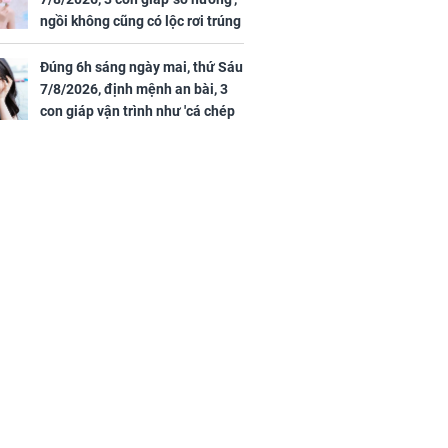
h Trì, Địch Lệ
ngồi không cũng có lộc rơi trúng
 quảng bá
đầu, vừa tránh được họa vừa có
tiền vàng
Đúng 6h sáng ngày mai, thứ Sáu
7/8/2026, định mệnh an bài, 3
con giáp vận trình như 'cá chép
hóa rồng', giàu có lên bất chấp,
số đỏ chót như son