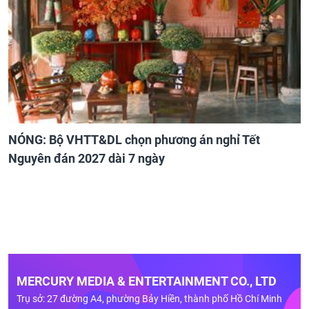
NÓNG: Bộ VHTT&DL chọn phương án nghỉ Tết
Nguyên đán 2027 dài 7 ngày
MERCURY MEDIA & ENTERTAINMENT CO., LTD
Trụ sở: 27 đường A4, phường Bảy Hiền, thành phố Hồ Chí Minh