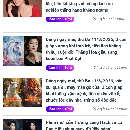
lộc, tiền tài tăng vọt, công danh sự
nghiệp thăng hạng không ngừng
1 giờ 9 phút trước
Tâm linh - Tử vi
Đúng ngày mai, thứ Ba 11/8/2026, 3 con
giáp vượng khí tràn trề, tiền tình không
thiếu, cuộc đời Thăng Hoa giàu sang,
buôn bán Phát Đạt
1 giờ 59 phút trước
Tâm linh - Tử vi
Đúng ngày mai, thứ Ba 11/8/2026, vận
xui qua đi, may mắn gõ cửa, 3 con giáp
khai thông vận mệnh, tiền nhiều vô kể,
phước lộc đầy nhà, trúng số độc đắc
2 giờ 14 phút trước
Tâm linh - Tử vi
Phim mới của Trương Lăng Hách và Lư
Dục Hiểu chưa quay đã 'dậy sóng'