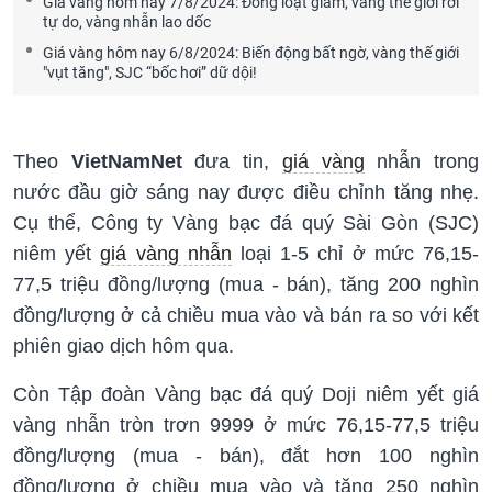
Giá vàng hôm nay 7/8/2024: Đồng loạt giảm, vàng thế giới rơi
tự do, vàng nhẫn lao dốc
Giá vàng hôm nay 6/8/2024: Biến động bất ngờ, vàng thế giới
"vụt tăng", SJC “bốc hơi” dữ dội!
Theo
VietNamNet
đưa tin,
giá vàng
nhẫn trong
nước đầu giờ sáng nay được điều chỉnh tăng nhẹ.
Cụ thể, Công ty Vàng bạc đá quý Sài Gòn (SJC)
niêm yết
giá vàng nhẫn
loại 1-5 chỉ ở mức 76,15-
77,5 triệu đồng/lượng (mua - bán), tăng 200 nghìn
đồng/lượng ở cả chiều mua vào và bán ra so với kết
phiên giao dịch hôm qua.
Còn Tập đoàn Vàng bạc đá quý Doji niêm yết giá
vàng nhẫn tròn trơn 9999 ở mức 76,15-77,5 triệu
đồng/lượng (mua - bán), đắt hơn 100 nghìn
đồng/lượng ở chiều mua vào và tăng 250 nghìn