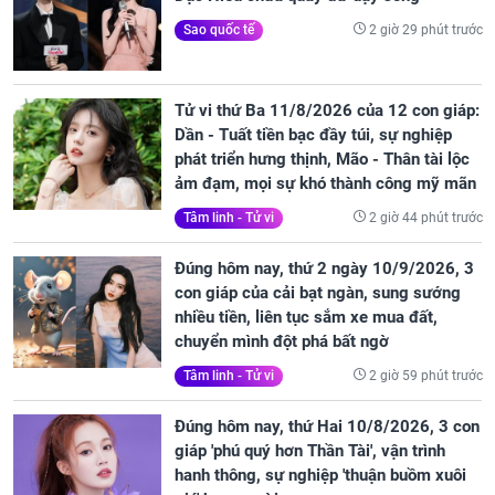
2 giờ 29 phút trước
Sao quốc tế
Tử vi thứ Ba 11/8/2026 của 12 con giáp:
Dần - Tuất tiền bạc đầy túi, sự nghiệp
phát triển hưng thịnh, Mão - Thân tài lộc
ảm đạm, mọi sự khó thành công mỹ mãn
2 giờ 44 phút trước
Tâm linh - Tử vi
Đúng hôm nay, thứ 2 ngày 10/9/2026, 3
con giáp của cải bạt ngàn, sung sướng
nhiều tiền, liên tục sắm xe mua đất,
chuyển mình đột phá bất ngờ
2 giờ 59 phút trước
Tâm linh - Tử vi
Đúng hôm nay, thứ Hai 10/8/2026, 3 con
giáp 'phú quý hơn Thần Tài', vận trình
hanh thông, sự nghiệp 'thuận buồm xuôi