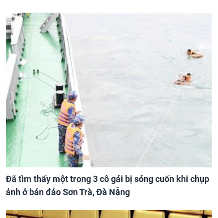
Đã tìm thấy một trong 3 cô gái bị sóng cuốn khi chụp
ảnh ở bán đảo Sơn Trà, Đà Nẵng