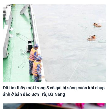
Đã tìm thấy một trong 3 cô gái bị sóng cuốn khi chụp
ảnh ở bán đảo Sơn Trà, Đà Nẵng