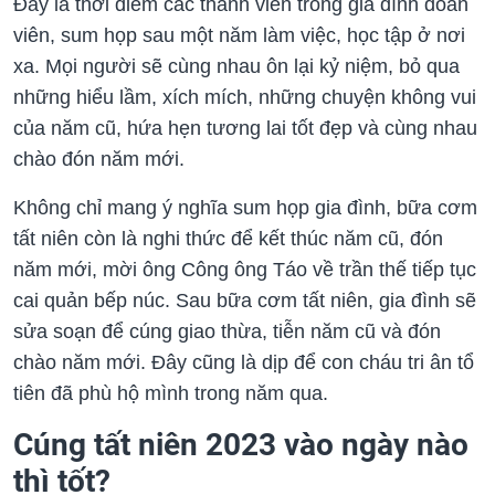
Đây là thời điểm các thành viên trong gia đình đoàn
viên, sum họp sau một năm làm việc, học tập ở nơi
xa. Mọi người sẽ cùng nhau ôn lại kỷ niệm, bỏ qua
những hiểu lầm, xích mích, những chuyện không vui
của năm cũ, hứa hẹn tương lai tốt đẹp và cùng nhau
chào đón năm mới.
Không chỉ mang ý nghĩa sum họp gia đình, bữa cơm
tất niên còn là nghi thức để kết thúc năm cũ, đón
năm mới, mời ông Công ông Táo về trần thế tiếp tục
cai quản bếp núc. Sau bữa cơm tất niên, gia đình sẽ
sửa soạn để cúng giao thừa, tiễn năm cũ và đón
chào năm mới. Đây cũng là dịp để con cháu tri ân tổ
tiên đã phù hộ mình trong năm qua.
Cúng tất niên 2023 vào ngày nào
thì tốt?