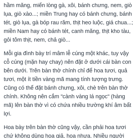
hầm măng, miến lòng gà, xôi, bánh chưng, nem, giò
lụa, giò xào...; miền Trung hay có bánh chưng, bánh
tét, giò lụa, gà bóp rau răm, thịt heo luộc, giá chua...;
miền Nam hay có bánh tét, canh măng, thịt kho tàu,
gỏi tôm thịt, nem, chả giò...
Mỗi gia đình bày trí mâm lễ cúng một khác, tuy vậy
cỗ cúng (mặn hay chay) nên đặt ở dưới cái bàn con
bên dưới. Trên bàn thờ chính chỉ để hoa tươi, quả
tươi, một ít tiền vàng mã mang tính tượng trưng.
Cũng có thể đặt bánh chưng, xôi, chè trên bàn thờ
chính. Không nên cắm "cành vàng lá ngọc" (hàng
mã) lên bàn thờ vì có chứa nhiều trường khí âm bất
lợi.
Hoa bày trên bàn thờ cũng vậy, cần phải hoa tươi
chứ không dùng hoa giả, hoa nhựa. Nhiều người