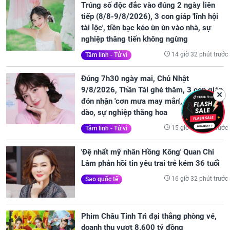
Trúng số độc đắc vào đúng 2 ngày liên
tiếp (8/8-9/8/2026), 3 con giáp 'lĩnh hội
tài lộc', tiền bạc kéo ùn ùn vào nhà, sự
nghiệp thăng tiến không ngừng
14 giờ 32 phút trước
Tâm linh - Tử vi
Đúng 7h30 ngày mai, Chủ Nhật
9/8/2026, Thần Tài ghé thăm, 3 con giáp
✕
đón nhận 'cơn mưa may mắn', tiền bạc dồi
dào, sự nghiệp thăng hoa
15 giờ 12 phút trước
Tâm linh - Tử vi
'Đệ nhất mỹ nhân Hồng Kông' Quan Chi
Lâm phản hồi tin yêu trai trẻ kém 36 tuổi
16 giờ 32 phút trước
Sao quốc tế
Phim Châu Tinh Trì đại thắng phòng vé,
doanh thu vượt 8.600 tỷ đồng