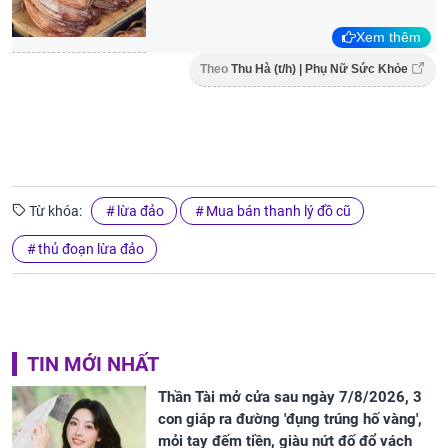
Xem thêm
Theo
Thu Hà (t/h) | Phụ Nữ Sức Khỏe
Từ khóa:
lừa đảo
Mua bán thanh lý đồ cũ
thủ đoạn lừa đảo
TIN MỚI NHẤT
Thần Tài mở cửa sau ngày 7/8/2026, 3
con giáp ra đường 'đụng trúng hố vàng',
mỏi tay đếm tiền, giàu nứt đố đổ vách