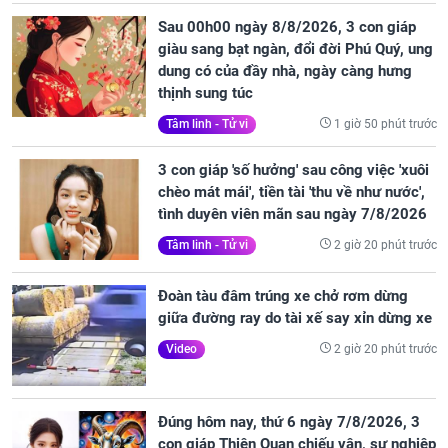
Sau 00h00 ngày 8/8/2026, 3 con giáp
giàu sang bạt ngàn, đổi đời Phú Quý, ung
dung có của đầy nhà, ngày càng hưng
thịnh sung túc
1 giờ 50 phút trước
Tâm linh - Tử vi
3 con giáp 'số hưởng' sau công việc 'xuôi
chèo mát mái', tiền tài 'thu về như nước',
tình duyên viên mãn sau ngày 7/8/2026
2 giờ 20 phút trước
Tâm linh - Tử vi
Đoàn tàu đâm trúng xe chở rơm dừng
giữa đường ray do tài xế say xỉn dừng xe
2 giờ 20 phút trước
Video
Đúng hôm nay, thứ 6 ngày 7/8/2026, 3
con giáp Thiên Quan chiếu vận, sự nghiệp