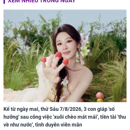
XEM NHIỀU TRONG NGÀY
Kể từ ngày mai, thứ Sáu 7/8/2026, 3 con giáp 'số
hưởng' sau công việc 'xuôi chèo mát mái', tiền tài 'thu
về như nước', tình duyên viên mãn