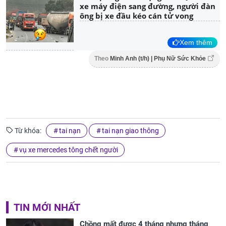
xe máy điện sang đường, người đàn
ông bị xe đầu kéo cán tử vong
Xem thêm
Theo
Minh Anh (t/h) | Phụ Nữ Sức Khỏe
Từ khóa:
tai nạn
tai nạn giao thông
vụ xe mercedes tông chết người
TIN MỚI NHẤT
Chồng mất được 4 tháng nhưng tháng