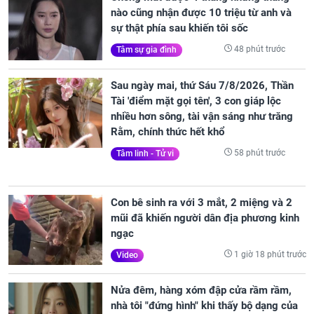
nào cũng nhận được 10 triệu từ anh và
sự thật phía sau khiến tôi sốc
48 phút trước
Tâm sự gia đình
Sau ngày mai, thứ Sáu 7/8/2026, Thần
Tài 'điểm mặt gọi tên', 3 con giáp lộc
nhiều hơn sông, tài vận sáng như trăng
Rằm, chính thức hết khổ
58 phút trước
Tâm linh - Tử vi
Con bê sinh ra với 3 mắt, 2 miệng và 2
mũi đã khiến người dân địa phương kinh
ngạc
1 giờ 18 phút trước
Video
Nửa đêm, hàng xóm đập cửa rầm rầm,
nhà tôi "đứng hình" khi thấy bộ dạng của