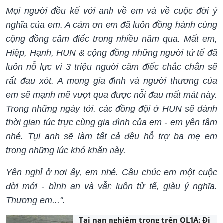
Mọi người đều kể với anh về em và về cuộc đời ý
nghĩa của em. A cảm ơn em đã luôn đồng hành cùng
cộng đồng câm điếc trong nhiều năm qua. Mất em,
Hiệp, Hạnh, HUN & cộng đồng những người tử tế đã
luôn nỗ lực vì 3 triệu người câm điếc chắc chắn sẽ
rất đau xót. A mong gia đình và người thương của
em sẽ mạnh mẽ vượt qua được nỗi đau mất mát này.
Trong những ngày tới, các đồng đội ở HUN sẽ dành
thời gian túc trực cùng gia đình của em - em yên tâm
nhé. Tụi anh sẽ làm tất cả đều hỗ trợ ba mẹ em
trong những lúc khó khăn này.
Yên nghỉ ở nơi ấy, em nhé. Cầu chúc em một cuộc
đời mới - bình an và vẫn luôn tử tế, giàu ý nghĩa.
Thương em...".
Tai nạn nghiêm trọng trên QL1A: Đi