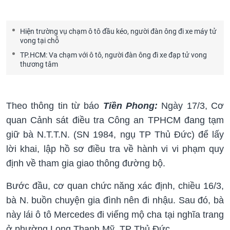
Hiện trường vụ chạm ô tô đầu kéo, người đàn ông đi xe máy tử
vong tại chỗ
TP.HCM: Va chạm với ô tô, người đàn ông đi xe đạp tử vong
thương tâm
Theo thông tin từ báo
Tiền Phong:
Ngày 17/3, Cơ
quan Cảnh sát điều tra Công an TPHCM đang tạm
giữ bà N.T.T.N. (SN 1984, ngụ TP Thủ Đức) để lấy
lời khai, lập hồ sơ điều tra về hành vi vi phạm quy
định về tham gia giao thông đường bộ.
Bước đầu, cơ quan chức năng xác định, chiều 16/3,
bà N. buồn chuyện gia đình nên đi nhậu. Sau đó, bà
này lái ô tô Mercedes đi viếng mộ cha tại nghĩa trang
ở phường Long Thạnh Mỹ, TP Thủ Đức.