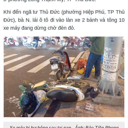
Khi đến ngã tư Thủ Đức (phường Hiệp Phú, TP Thủ
Đức), bà N. lái ô tô đi vào làn xe 2 bánh và tông 10
xe máy đang dừng chờ đèn đỏ.
Xe máy bị hư hỏng sau tai nạn - Ảnh: Báo Tiền Phong