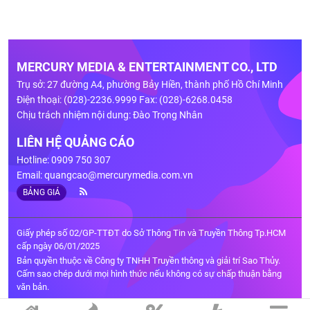
MERCURY MEDIA & ENTERTAINMENT CO., LTD
Trụ sở: 27 đường A4, phường Bảy Hiền, thành phố Hồ Chí Minh
Điện thoại: (028)-2236.9999 Fax: (028)-6268.0458
Chịu trách nhiệm nội dung: Đào Trọng Nhân
LIÊN HỆ QUẢNG CÁO
Hotline: 0909 750 307
Email:
quangcao@mercurymedia.com.vn
BẢNG GIÁ
Giấy phép số 02/GP-TTĐT do Sở Thông Tin và Truyền Thông Tp.HCM
cấp ngày 06/01/2025
Bản quyền thuộc về Công ty TNHH Truyền thông và giải trí Sao Thủy.
Cấm sao chép dưới mọi hình thức nếu không có sự chấp thuận bằng
văn bản.