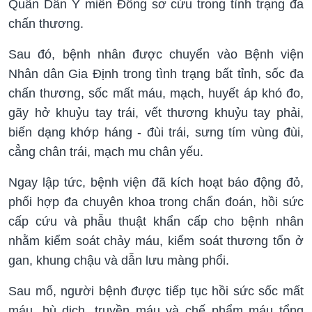
Quân Dân Y miền Đông sơ cứu trong tình trạng đa
chấn thương.
Sau đó, bệnh nhân được chuyển vào Bệnh viện
Nhân dân Gia Định trong tình trạng bất tỉnh, sốc đa
chấn thương, sốc mất máu, mạch, huyết áp khó đo,
gãy hở khuỷu tay trái, vết thương khuỷu tay phải,
biến dạng khớp háng - đùi trái, sưng tím vùng đùi,
cẳng chân trái, mạch mu chân yếu.
Ngay lập tức, bệnh viện đã kích hoạt báo động đỏ,
phối hợp đa chuyên khoa trong chẩn đoán, hồi sức
cấp cứu và phẫu thuật khẩn cấp cho bệnh nhân
nhằm kiểm soát chảy máu, kiểm soát thương tổn ở
gan, khung chậu và dẫn lưu màng phổi.
Sau mổ, người bệnh được tiếp tục hồi sức sốc mất
máu, bù dịch, truyền máu và chế phẩm máu tổng