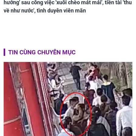
hưởng' sau công việc 'xuôi chèo mát mái', tiền tài 'thu
về như nước', tình duyên viên mãn
TIN CÙNG CHUYÊN MỤC