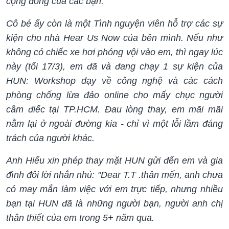
cộng đồng của các bạn.
Cô bé ấy còn là một Tình nguyện viên hỗ trợ các sự
kiện cho nhà Hear Us Now của bên mình. Nếu như
không có chiếc xe hơi phóng vội vào em, thì ngay lúc
này (tối 17/3), em đã và đang chạy 1 sự kiện của
HUN: Workshop dạy về công nghệ và các cách
phòng chống lừa đảo online cho mấy chục người
câm điếc tại TP.HCM. Đau lòng thay, em mãi mãi
nằm lại ở ngoài đường kia - chỉ vì một lỗi lầm đáng
trách của người khác.
Anh Hiếu xin phép thay mặt HUN gửi đến em và gia
đình đôi lời nhắn nhủ: "Dear T.T .thân mến, anh chưa
có may mắn làm việc với em trực tiếp, nhưng nhiều
bạn tại HUN đã là những người bạn, người anh chị
thân thiết của em trong 5+ năm qua.