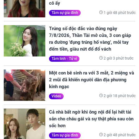
cô ấy
1 giờ 48 phút trước
Tâm sự gia đình
Trúng số độc đắc vào đúng ngày
7/8/2026, Thần Tài mở cửa, 3 con giáp
ra đường 'đụng trúng hố vàng', mỏi tay
đếm tiền, giàu nứt đố đổ vách
2 giờ 3 phút trước
Tâm linh - Tử vi
Một con bê sinh ra với 3 mắt, 2 miệng và
2 mũi đã khiến người dân địa phương
kinh ngạc
2 giờ 18 phút trước
Video
Cả nhà bất ngờ khi ông nội để lại hết tài
sản cho cháu gái và sự thật phía sau còn
sốc hơn
2 giờ 48 phút trước
Tâm sự gia đình