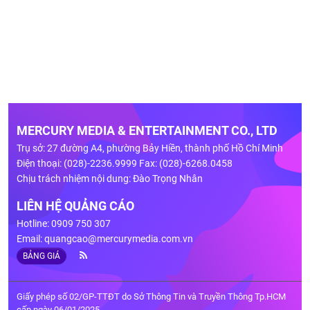
MERCURY MEDIA & ENTERTAINMENT CO., LTD
Trụ sở: 27 đường A4, phường Bảy Hiền, thành phố Hồ Chí Minh
Điện thoại: (028)-2236.9999 Fax: (028)-6268.0458
Chịu trách nhiệm nội dung: Đào Trọng Nhân
LIÊN HỆ QUẢNG CÁO
Hotline: 0909 750 307
Email:
quangcao@mercurymedia.com.vn
BẢNG GIÁ
Giấy phép số 02/GP-TTĐT do Sở Thông Tin và Truyền Thông Tp.HCM
cấp ngày 06/01/2025