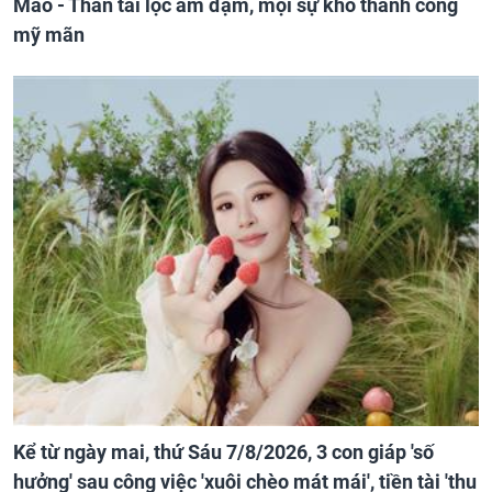
Mão - Thân tài lộc ảm đạm, mọi sự khó thành công
mỹ mãn
Kể từ ngày mai, thứ Sáu 7/8/2026, 3 con giáp 'số
hưởng' sau công việc 'xuôi chèo mát mái', tiền tài 'thu