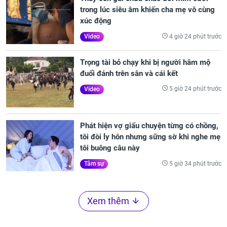
trong lúc siêu âm khiến cha mẹ vô cùng
xúc động
4 giờ 24 phút trước
Video
Trọng tài bỏ chạy khi bị người hâm mộ
đuổi đánh trên sân và cái kết
5 giờ 24 phút trước
Video
Phát hiện vợ giấu chuyện từng có chồng,
tôi đòi ly hôn nhưng sững sờ khi nghe mẹ
tôi buông câu này
5 giờ 34 phút trước
Tâm sự
Xem thêm