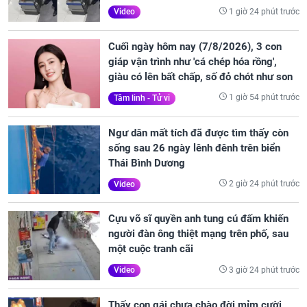
1 giờ 24 phút trước
Video
Cuối ngày hôm nay (7/8/2026), 3 con
giáp vận trình như 'cá chép hóa rồng',
giàu có lên bất chấp, số đỏ chót như son
1 giờ 54 phút trước
Tâm linh - Tử vi
Ngư dân mất tích đã được tìm thấy còn
sống sau 26 ngày lênh đênh trên biển
Thái Bình Dương
2 giờ 24 phút trước
Video
Cựu võ sĩ quyền anh tung cú đấm khiến
người đàn ông thiệt mạng trên phố, sau
một cuộc tranh cãi
3 giờ 24 phút trước
Video
Thấy con gái chưa chào đời mỉm cười