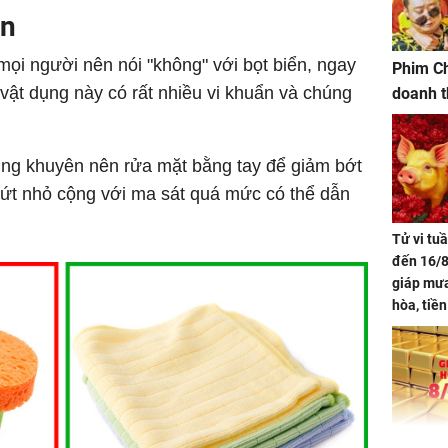
ển
ọi người nên nói "không" với bọt biển, ngay
Phim Ch
ì vật dụng này có rất nhiều vi khuẩn và chúng
doanh t
cũng khuyên nên rửa mặt bằng tay để giảm bớt
nứt nhỏ cộng với ma sát quá mức có thể dẫn
Tử vi tu
đến 16/8
giáp mưa
hòa, tiề
bạc vàng
Quý Vinh
trình kh