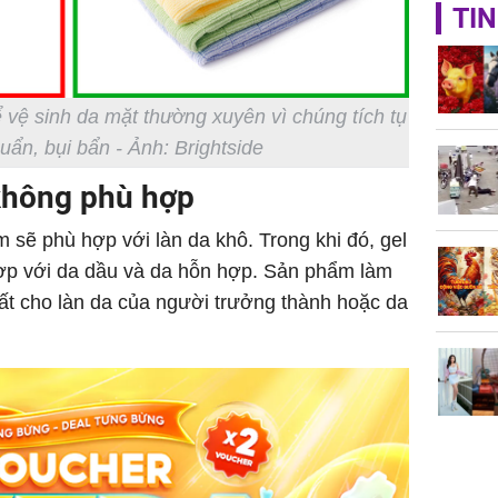
Giá vàng
TIN
ngày 8/8
vọt lên 1
đồng/lư
vệ sinh da mặt thường xuyên vì chúng tích tụ
huẩn, bụi bẩn - Ảnh: Brightside
không phù hợp
 sẽ phù hợp với làn da khô. Trong khi đó, gel
Trong 4 
hợp với da dầu và da hỗn hợp. Sản phẩm làm
tháng 6 
nhất cho làn da của người trưởng thành hoặc da
giáp vượ
Lộc, Phú
đổi mện
Hoàng, ô
ngơi đồ 