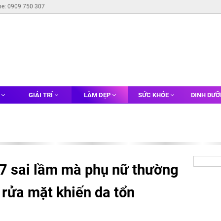
ne: 0909 750 307
G
GIẢI TRÍ
LÀM ĐẸP
SỨC KHỎE
DINH DƯ
 7 sai lầm mà phụ nữ thường
 rửa mặt khiến da tổn