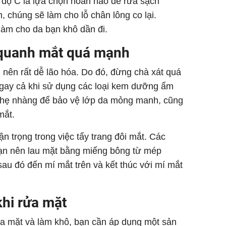
độ C là lựa chọn hoàn hảo để rửa sạch
 chúng sẽ làm cho lỗ chân lông co lại.
làm cho da bạn khô dần đi.
quanh mắt quá mạnh
ên rất dễ lão hóa. Do đó, đừng chà xát quá
gay cả khi sử dụng các loại kem dưỡng ẩm
 nhẹ nhàng để bảo vệ lớp da mỏng manh, cũng
mắt.
ận trọng trong việc tẩy trang đôi mắt. Các
ạn nên lau mặt bằng miếng bông từ mép
sau đó đến mí mắt trên và kết thúc với mí mắt
hi rửa mặt
ửa mặt và làm khô, bạn cần áp dụng một sản