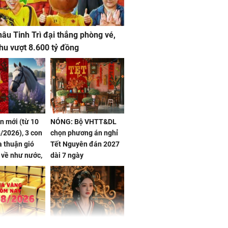
âu Tinh Trì đại thắng phòng vé,
hu vượt 8.600 tỷ đồng
ần mới (từ 10
NÓNG: Bộ VHTT&DL
/2026), 3 con
chọn phương án nghỉ
 thuận gió
Tết Nguyên đán 2027
n về như nước,
dài 7 ngày
 dư dả, Phú
 Hoa, vận
ai sáng