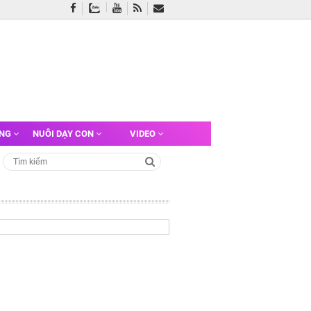
ỠNG
NUÔI DẠY CON
VIDEO