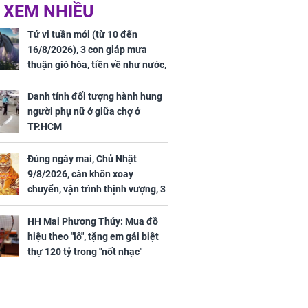
 hôm nay,
'Bách Hoa Sát' vừa kết
 XEM NHIỀU
/2026: Tăng
thúc, Mạnh Tử Nghĩa
44 triệu
đã vướng tranh luận
Tử vi tuần mới (từ 10 đến
ợng
16/8/2026), 3 con giáp mưa
thuận gió hòa, tiền về như nước,
bạc vàng dư dả, Phú Quý Vinh
Hoa, vận trình khai sáng
Danh tính đối tượng hành hung
người phụ nữ ở giữa chợ ở
TP.HCM
Đúng ngày mai, Chủ Nhật
ngày cuối
9/8/2026, càn khôn xoay
âm lịch, 3 con
chuyển, vận trình thịnh vượng, 3
ng phát Tài
con giáp nhận phúc khí nhà trời,
 Quý trăm bề,
tình tiền đỏ như son, vận may
h Phượng
HH Mai Phương Thúy: Mua đồ
hanh thông
m trọn cơ
hiệu theo "lô", tặng em gái biệt
sộ
thự 120 tỷ trong "nốt nhạc"