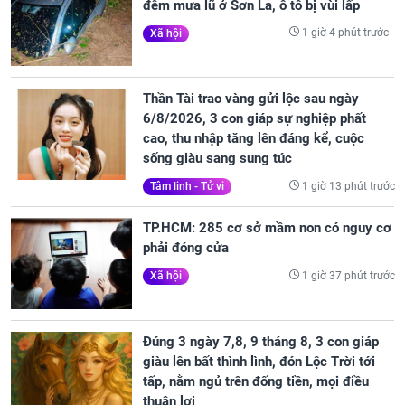
đêm mưa lũ ở Sơn La, ô tô bị vùi lấp
1 giờ 4 phút trước
Xã hội
Thần Tài trao vàng gửi lộc sau ngày
6/8/2026, 3 con giáp sự nghiệp phất
cao, thu nhập tăng lên đáng kể, cuộc
sống giàu sang sung túc
1 giờ 13 phút trước
Tâm linh - Tử vi
TP.HCM: 285 cơ sở mầm non có nguy cơ
phải đóng cửa
1 giờ 37 phút trước
Xã hội
Đúng 3 ngày 7,8, 9 tháng 8, 3 con giáp
giàu lên bất thình lình, đón Lộc Trời tới
tấp, nằm ngủ trên đống tiền, mọi điều
thuận lợi