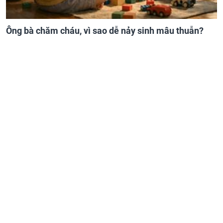
Ông bà chăm cháu, vì sao dễ nảy sinh mâu thuẫn?