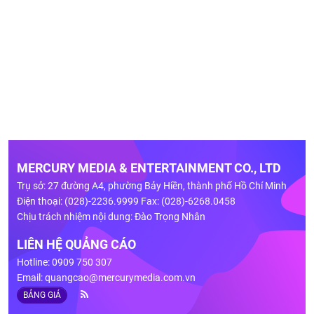
MERCURY MEDIA & ENTERTAINMENT CO., LTD
Trụ sở: 27 đường A4, phường Bảy Hiền, thành phố Hồ Chí Minh
Điện thoại: (028)-2236.9999 Fax: (028)-6268.0458
Chịu trách nhiệm nội dung: Đào Trọng Nhân
LIÊN HỆ QUẢNG CÁO
Hotline: 0909 750 307
Email:
quangcao@mercurymedia.com.vn
BẢNG GIÁ