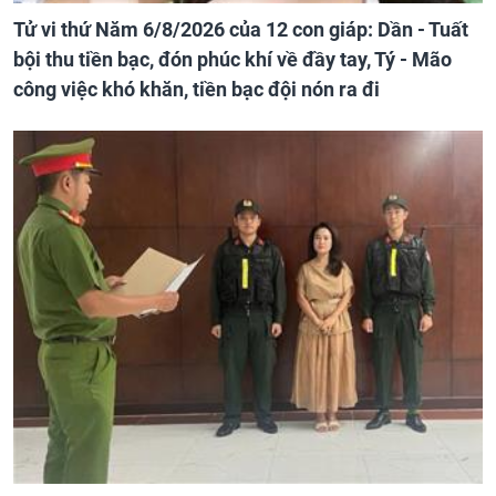
Tử vi thứ Năm 6/8/2026 của 12 con giáp: Dần - Tuất
bội thu tiền bạc, đón phúc khí về đầy tay, Tý - Mão
công việc khó khăn, tiền bạc đội nón ra đi