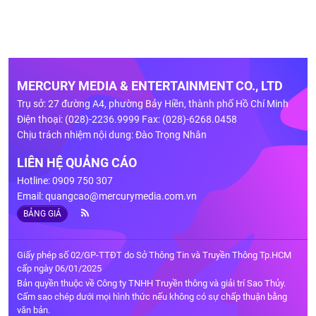
MERCURY MEDIA & ENTERTAINMENT CO., LTD
Trụ sở: 27 đường A4, phường Bảy Hiền, thành phố Hồ Chí Minh
Điện thoại: (028)-2236.9999 Fax: (028)-6268.0458
Chịu trách nhiệm nội dung: Đào Trọng Nhân
LIÊN HỆ QUẢNG CÁO
Hotline: 0909 750 307
Email:
quangcao@mercurymedia.com.vn
BẢNG GIÁ
Giấy phép số 02/GP-TTĐT do Sở Thông Tin và Truyền Thông Tp.HCM
cấp ngày 06/01/2025
Bản quyền thuộc về Công ty TNHH Truyền thông và giải trí Sao Thủy.
Cấm sao chép dưới mọi hình thức nếu không có sự chấp thuận bằng
văn bản.