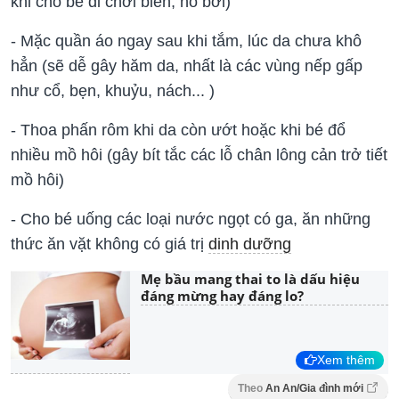
khi cho bé đi chơi biển, hồ bơi)
- Mặc quần áo ngay sau khi tắm, lúc da chưa khô
hẳn (sẽ dễ gây hăm da, nhất là các vùng nếp gấp
như cổ, bẹn, khuỷu, nách... )
- Thoa phấn rôm khi da còn ướt hoặc khi bé đổ
nhiều mồ hôi (gây bít tắc các lỗ chân lông cản trở tiết
mồ hôi)
- Cho bé uống các loại nước ngọt có ga, ăn những
thức ăn vặt không có giá trị
dinh dưỡng
Mẹ bầu mang thai to là dấu hiệu
đáng mừng hay đáng lo?
Xem thêm
Theo
An An/Gia đình mới