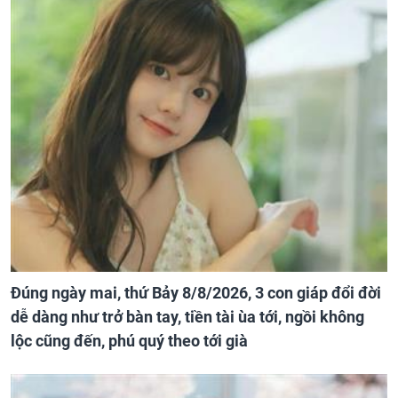
Đúng ngày mai, thứ Bảy 8/8/2026, 3 con giáp đổi đời
dễ dàng như trở bàn tay, tiền tài ùa tới, ngồi không
lộc cũng đến, phú quý theo tới già