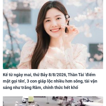
Kể từ ngày mai, thứ Bảy 8/8/2026, Thần Tài 'điểm
mặt gọi tên', 3 con giáp lộc nhiều hơn sông, tài vận
sáng như trăng Rằm, chính thức hết khổ