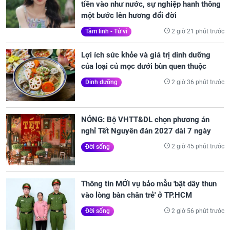
tiền vào như nước, sự nghiệp hanh thông
một bước lên hương đổi đời
2 giờ 21 phút trước
Tâm linh - Tử vi
Lợi ích sức khỏe và giá trị dinh dưỡng
của loại củ mọc dưới bùn quen thuộc
2 giờ 36 phút trước
Dinh dưỡng
NÓNG: Bộ VHTT&DL chọn phương án
nghỉ Tết Nguyên đán 2027 dài 7 ngày
2 giờ 45 phút trước
Đời sống
Thông tin MỚI vụ bảo mẫu 'bật dây thun
vào lòng bàn chân trẻ' ở TP.HCM
2 giờ 56 phút trước
Đời sống