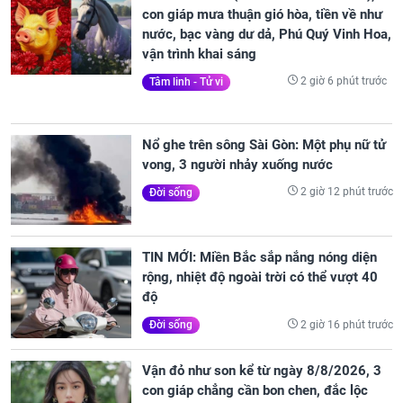
con giáp mưa thuận gió hòa, tiền về như
nước, bạc vàng dư dả, Phú Quý Vinh Hoa,
vận trình khai sáng
2 giờ 6 phút trước
Tâm linh - Tử vi
Nổ ghe trên sông Sài Gòn: Một phụ nữ tử
vong, 3 người nhảy xuống nước
2 giờ 12 phút trước
Đời sống
TIN MỚI: Miền Bắc sắp nắng nóng diện
rộng, nhiệt độ ngoài trời có thể vượt 40
độ
2 giờ 16 phút trước
Đời sống
Vận đỏ như son kể từ ngày 8/8/2026, 3
con giáp chẳng cần bon chen, đắc lộc