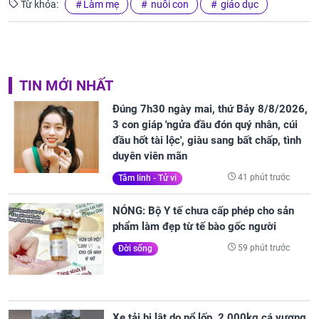
Từ khóa:
Làm mẹ
nuôi con
giáo dục
TIN MỚI NHẤT
Đúng 7h30 ngày mai, thứ Bảy 8/8/2026,
3 con giáp 'ngửa đầu đón quý nhân, cúi
đầu hốt tài lộc', giàu sang bất chấp, tình
duyên viên mãn
41 phút trước
Tâm linh - Tử vi
NÓNG: Bộ Y tế chưa cấp phép cho sản
phẩm làm đẹp từ tế bào gốc người
59 phút trước
Đời sống
Xe tải bị lật do nổ lốp, 2.000kg cá vương