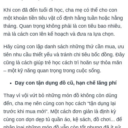
Khi con đã đến tuổi đi học, cha mẹ có thể cho con
một khoản tiền tiêu vặt cố định hằng tuần hoặc hằng
tháng. Quan trọng không phải là con tiêu bao nhiêu,
mà là cách con lên kế hoạch và đưa ra lựa chọn.
Hãy cùng con lập danh sách những thứ cần mua, ưu
tiên nhu cầu thiết yếu và tránh chi tiêu bốc đồng. Đây
cũng là cách giúp trẻ học cách trì hoãn sự thỏa mãn
– một kỹ năng quan trọng trong cuộc sống.
Dạy con tận dụng đồ cũ, hạn chế lãng phí
Thay vì vội vứt bỏ những món đồ không còn dùng
đến, cha mẹ nên cùng con học cách “tận dụng lại
trước khi mua mới”. Một cách đơn giản là định kỳ
cùng con dọn dẹp tủ quần áo, kệ sách, đồ chơi... để
phân loại những món đồ vẫn còn tốt nhưng đã ít sử