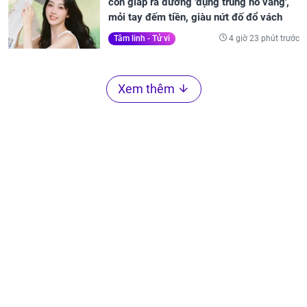
con giáp ra đường 'đụng trúng hố vàng',
mỏi tay đếm tiền, giàu nứt đố đổ vách
4 giờ 23 phút trước
Tâm linh - Tử vi
Xem thêm