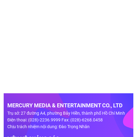
MERCURY MEDIA & ENTERTAINMENT CO., LTD
Trụ sở: 27 đường A4, phường Bảy Hiền, thành phố Hồ Chí Minh
Điện thoại: (028)-2236.9999 Fax: (028)-6268.0458
Chịu trách nhiệm nội dung: Đào Trọng Nhân