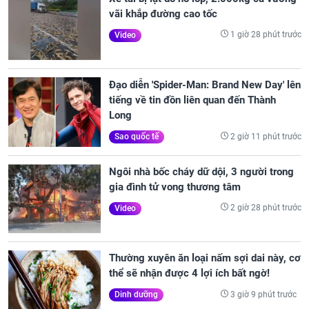
vãi khắp đường cao tốc
1 giờ 28 phút trước
Video
Đạo diễn 'Spider-Man: Brand New Day' lên
tiếng về tin đồn liên quan đến Thành
Long
2 giờ 11 phút trước
Sao quốc tế
Ngôi nhà bốc cháy dữ dội, 3 người trong
gia đình tử vong thương tâm
2 giờ 28 phút trước
Video
Thường xuyên ăn loại nấm sợi dai này, cơ
thể sẽ nhận được 4 lợi ích bất ngờ!
3 giờ 9 phút trước
Dinh dưỡng