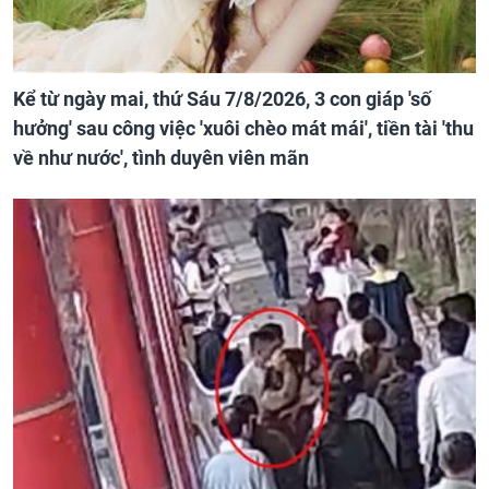
Kể từ ngày mai, thứ Sáu 7/8/2026, 3 con giáp 'số
hưởng' sau công việc 'xuôi chèo mát mái', tiền tài 'thu
về như nước', tình duyên viên mãn