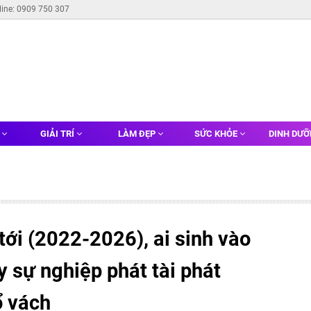
line: 0909 750 307
G
GIẢI TRÍ
LÀM ĐẸP
SỨC KHỎE
DINH DƯ
ới (2022-2026), ai sinh vào
y sự nghiệp phát tài phát
ổ vách