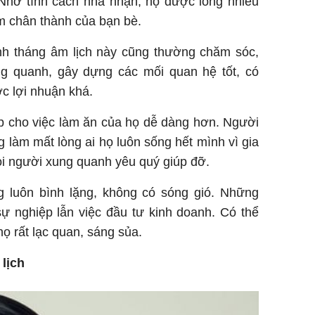
. Nhờ tính cách nhã nhặn, họ được lòng nhiều
m chân thành của bạn bè.
inh tháng âm lịch này cũng thường chăm sóc,
g quanh, gây dựng các mối quan hệ tốt, có
c lợi nhuận khá.
úp cho việc làm ăn của họ dễ dàng hơn. Người
g làm mất lòng ai họ luôn sống hết mình vì gia
i người xung quanh yêu quý giúp đỡ.
 luôn bình lặng, không có sóng gió. Những
sự nghiệp lẫn việc đầu tư kinh doanh. Có thể
ọ rất lạc quan, sáng sủa.
lịch