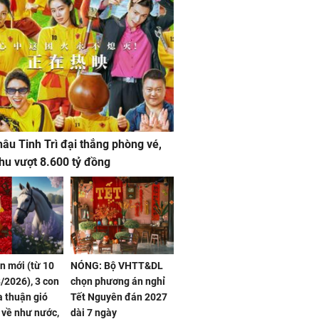
âu Tinh Trì đại thắng phòng vé,
hu vượt 8.600 tỷ đồng
ần mới (từ 10
NÓNG: Bộ VHTT&DL
/2026), 3 con
chọn phương án nghỉ
 thuận gió
Tết Nguyên đán 2027
n về như nước,
dài 7 ngày