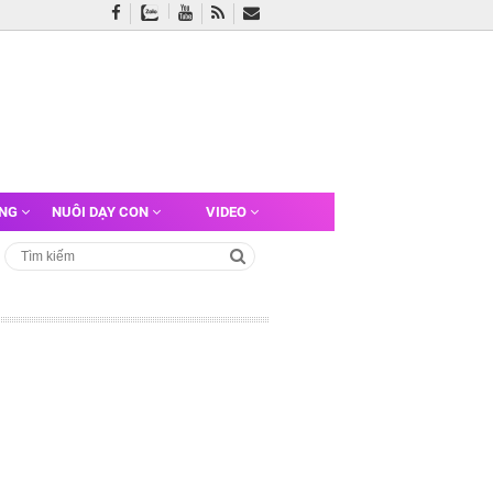
ỠNG
NUÔI DẠY CON
VIDEO