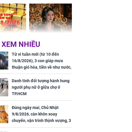
 dư dả, Phú
 Hoa, vận
ai sáng
 hôm nay,
'Bách Hoa Sát' vừa kết
 XEM NHIỀU
/2026: Tăng
thúc, Mạnh Tử Nghĩa
44 triệu
đã vướng tranh luận
Tử vi tuần mới (từ 10 đến
ợng
16/8/2026), 3 con giáp mưa
thuận gió hòa, tiền về như nước,
bạc vàng dư dả, Phú Quý Vinh
Hoa, vận trình khai sáng
Danh tính đối tượng hành hung
người phụ nữ ở giữa chợ ở
TP.HCM
Đúng ngày mai, Chủ Nhật
ngày cuối
9/8/2026, càn khôn xoay
âm lịch, 3 con
chuyển, vận trình thịnh vượng, 3
ng phát Tài
con giáp nhận phúc khí nhà trời,
 Quý trăm bề,