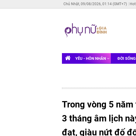
Chủ Nhật, 09/08/2026, 01:14 (GMT+7)
Hot
YÊU - HÔN NHÂN
ĐỜI SỐN
Trong vòng 5 năm t
3 tháng âm lịch nà
đạt, giàu nứt đố đ