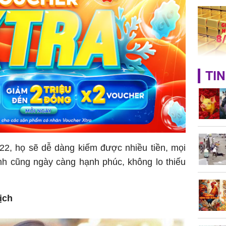
bạc vàng
Quý Vinh
trình kh
Giá vàng
TIN
ngày 8/8
vọt lên 1
đồng/lư
, họ sẽ dễ dàng kiếm được nhiều tiền, mọi
nh cũng ngày càng hạnh phúc, không lo thiếu
Trong 4 
tháng 6 
ịch
giáp vượ
Lộc, Phú