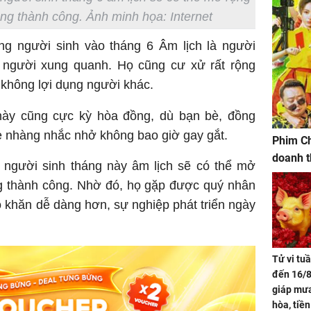
ng thành công. Ảnh minh họa: Internet
ng người sinh vào tháng 6 Âm lịch là người
i người xung quanh. Họ cũng cư xử rất rộng
, không lợi dụng người khác.
này cũng cực kỳ hòa đồng, dù bạn bè, đồng
ẹ nhàng nhắc nhở không bao giờ gay gắt.
Phim Ch
doanh t
 người sinh tháng này âm lịch sẽ có thể mở
g thành công. Nhờ đó, họ gặp được quý nhân
 khăn dễ dàng hơn, sự nghiệp phát triển ngày
Tử vi tu
đến 16/8
giáp mưa
hòa, tiề