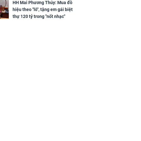
tình tiền đỏ như son, vận may
h Phượng
HH Mai Phương Thúy: Mua đồ
hanh thông
m trọn cơ
hiệu theo "lô", tặng em gái biệt
sộ
thự 120 tỷ trong "nốt nhạc"