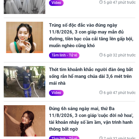
5 giờ 47 phút trước
Video
Trúng số độc đắc vào đúng ngày
11/8/2026, 3 con giáp may mắn đủ
đường, tiền bạc của cải tăng lên gấp bội,
muốn nghèo cũng khó
6 giờ 32 phút trước
Tâm linh - Tử vi
Thót tim khoảnh khắc người đàn ông bắt
sống rắn hổ mang chúa dài 3,6 mét trên
mái nhà
6 giờ 47 phút trước
Video
Đúng 6h sáng ngày mai, thứ Ba
11/8/2026, 3 con giáp 'cuộc đời nở hoa',
tài khoản nhảy số ầm ầm, vận trình hanh
thông bất ngờ
7 giờ 32 phút trước
Tâm linh - Tử vi