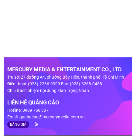
MERCURY MEDIA & ENTERTAINMENT CO., LTD
Trụ sở: 27 đường A4, phường Bảy Hiền, thành phố Hồ Chí Minh
Điện thoại: (028)-2236.9999 Fax: (028)-6268.0458
Chịu trách nhiệm nội dung: Đào Trọng Nhân
LIÊN HỆ QUẢNG CÁO
Hotline: 0909 750 307
Email:
quangcao@mercurymedia.com.vn
BẢNG GIÁ