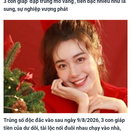
3 con giáp 'đạp trúng mỏ vàng', tiền bạc nhiều như lá
sung, sự nghiệp vượng phát
Trúng số độc đắc vào sau ngày 9/8/2026, 3 con giáp
tiền của dư dôi, tài lộc nối đuôi nhau chạy vào nhà,