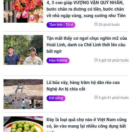
4, 3 con giáp VƯỢNG VẬN QUÝ NHÂN,
bước chân ra đường có tiền, bước chân
về nhà ngập vàng, sung sướng như Tiên
20 phút trước
Tâm linh - Tử vi
Tận mắt thấy cơ ngơi chục nghìn m2 của
Hoài Linh, danh ca Chế Linh thốt lên câu
bất ngờ
3 giờ 30 phút trước
Hậu trường
Lũ bủa vây, hàng trăm hộ dân rẻo cao
Nghệ An bị chia cắt
3 giờ 41 phút trước
Đời sống
Đây là loại quả chợ nào ở Việt Nam cũng
có, ăn vào mang lại nhiều công dụng bất