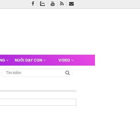
ỠNG
NUÔI DẠY CON
VIDEO