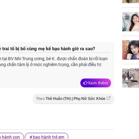
 trai tố bị bố cùng mẹ kế bạo hành giờ ra sao?
 tại BV Nhi Trung ương, bé K. được chẩn đoán bị rối loạn
ang chấn tâm lý ở mức nghiêm trọng, cần phải điều trị
Xem thêm
Theo
Thế Huân (TH) | Phụ Nữ Sức Khỏe
o hành con
bạo hành trẻ em