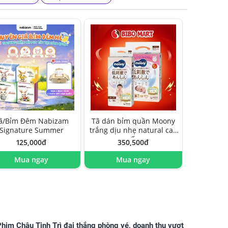
ã/Bỉm Đêm Nabizam
Tã dán bỉm quần Moony
Signature Summer
trắng dịu nhẹ natural cao
cấp
125,000đ
350,500đ
Mua ngay
Mua ngay
him Châu Tinh Trì đại thắng phòng vé, doanh thu vượt