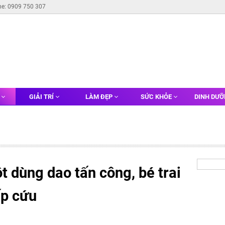
ne: 0909 750 307
G
GIẢI TRÍ
LÀM ĐẸP
SỨC KHỎE
DINH DƯ
t dùng dao tấn công, bé trai
ấp cứu