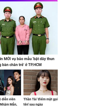
in MỚI vụ bảo mẫu 'bật dây thun
g bàn chân trẻ' ở TP.HCM
ệ diễn viên
Thần Tài 'điểm mặt gọi
, Nhậm Mẫn,
tên' sau ngày