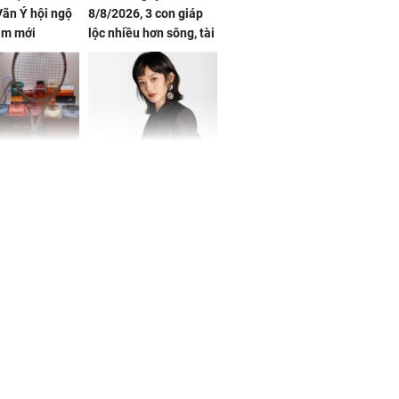
ãn Ý hội ngộ
8/8/2026, 3 con giáp
im mới
lộc nhiều hơn sông, tài
vận sáng như trăng
Rằm, chính thức hết
khổ
Phương Thúy:
Triệu Lệ Dĩnh liên tiếp
ệu theo "lô",
được Kim Ưng ưu ái,
gái biệt thự
đãi ngộ đặc biệt gây
ong "nốt nhạc"
chú ý
h đối tượng
ng người phụ
a chợ ở