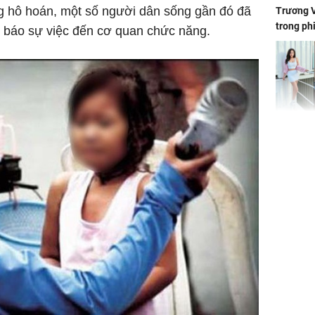
ng hô hoán, một số người dân sống gần đó đã
Trương V
trong ph
h báo sự việc đến cơ quan chức năng.
HH Mai 
Mua đồ hi
tặng em 
120 tỷ tr
Danh tín
hành hu
nữ ở giữ
TP.HCM