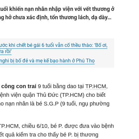
tuổi khiến nạn nhân nhập viện với vết thương ở
ng hở chưa xác định, tổn thương lách, dạ dày…
ớc khi chết bé gái 6 tuổi vẫn cố thều thào: ‘Bố ơi,
a rồi’
i nghi bị bố đẻ và mẹ kế bạo hành ở Phú Thọ
 công con trai
9 tuổi bằng dao
tại
TP.HCM
,
n Bệnh viện quận Thủ Đức (TP.HCM) cho biết
cho nạn nhân là bé S.G.P (9 tuổi, ngụ phường
 TP.HCM, chiều 6/10, bé P. được đưa vào bệnh
t quả kiểm tra cho thấy bé P. bị thương