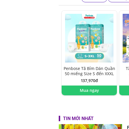
Penbose Tã Bỉm Dán Quần
T
50 miếng Size S đến XXXL
137,970đ
Mua ngay
TIN MỚI NHẤT
P