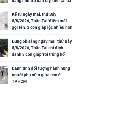
dàng như trở bàn tay, tiền tài ùa
tới, ngồi không lộc cũng đến,
phú quý theo tới già
Kể từ ngày mai, thứ Bảy
8/8/2026, Thần Tài 'điểm mặt
gọi tên', 3 con giáp lộc nhiều hơn
sông, tài vận sáng như trăng
Rằm, chính thức hết khổ
Đúng 6h sáng ngày mai, thứ Bảy
8/8/2026, Thần Tài chỉ đích
danh 3 con giáp 'rơi trúng hố
vàng', tiền bạc ùa về nhà 'như lũ
cuốn', vươn mình thành đại gia
Danh tính đối tượng hành hung
trong phút chốc
người phụ nữ ở giữa chợ ở
TP.HCM