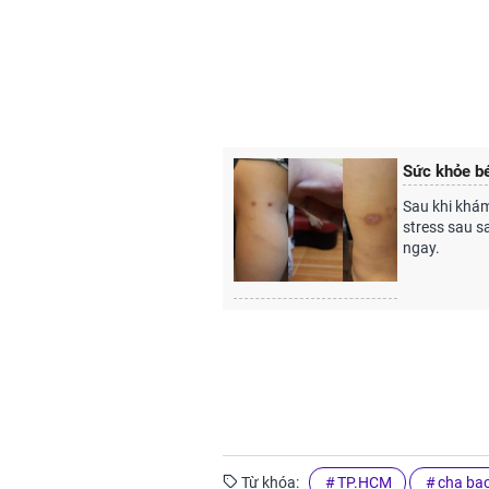
Sức khỏe bé
Sau khi khám
stress sau s
ngay.
Từ khóa:
TP.HCM
cha bạ