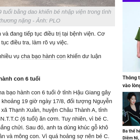
9 tuổi bằng dao khiến bé nhập viện trong tình
 thương nặng - Ảnh: PLO
h và đang tiếp tục điều trị tại bệnh viện. Cơ
ục điều tra, làm rõ vụ việc.
nhiều vụ
cha bạo hành con
khiến dư luận
Thông t
hành con 6 tuổi
vào lòn
ha bạo hành con 6 tuổi ở tỉnh Hậu Giang gây
o khoảng 19 giờ ngày 17/8, đối tượng Nguyễn
 xã Thạnh Xuân, huyện Châu Thành A, tỉnh
N.T.T.C (6 tuổi) ăn cơm. Tuy nhiên, vì bé C.
mắng chửi. Sau đó, anh ta dùng khúc gỗ khô
Ba thế h
ân và mông con. Vì quá hoảng sợ nên bé C.
Diêm Ni