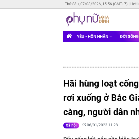
Thứ Sáu, 07/08/2026, 15:56 (GMT+7)
Hotl
YÊU - HÔN NHÂN
ĐỜI SỐN
Hãi hùng loạt cống
rơi xuống ở Bắc G
càng, người dân nh
06/01/2023 11:28
Xã hội
Dãy cống bật nắp gần hiện trư