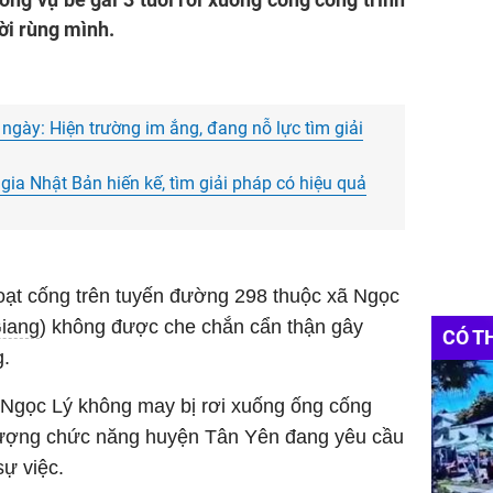
ời rùng mình.
6 ngày: Hiện trường im ắng, đang nỗ lực tìm giải
ia Nhật Bản hiến kế, tìm giải pháp có hiệu quả
loạt cống trên tuyến đường 298 thuộc xã Ngọc
iang
) không được che chắn cẩn thận gây
CÓ T
g.
ã Ngọc Lý không may bị rơi xuống ống cống
c lượng chức năng huyện Tân Yên đang yêu cầu
sự việc.