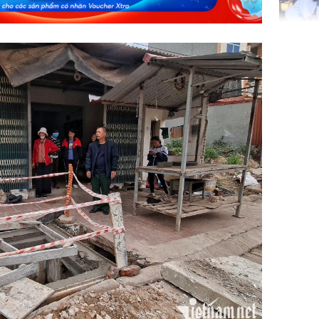
Phát hiệ
chuyện t
tôi đòi 
sững sờ 
tôi buôn
Lý Liên K
sau tin đ
cởi áo c
khỏe