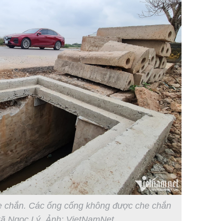
 chắn. Các ống cống không được che chắn
 xã Ngọc Lý. Ảnh: VietNamNet