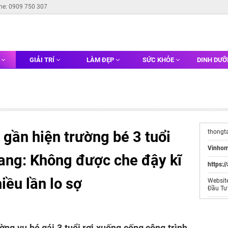
ine: 0909 750 307
G
GIẢI TRÍ
LÀM ĐẸP
SỨC KHỎE
DINH DƯ
 gần hiện trường bé 3 tuổi
thongt
Vinhom
iang: Không được che đậy kĩ
https:/
iều lần lo sợ
Websit
Đầu Tư
Dịch v
hút bể 
ờng vụ bé gái 3 tuổi rơi xuống cống công trình