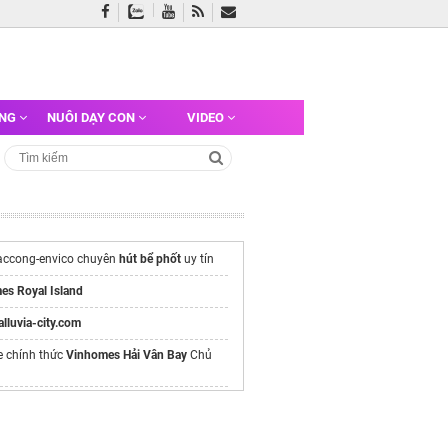
ỠNG
NUÔI DẠY CON
VIDEO
accong-envico chuyên
hút bể phốt
uy tín
es Royal Island
/alluvia-city.com
e chính thức
Vinhomes Hải Vân Bay
Chủ
ụ
thông cống nghẹt tại quận 4
uy tín
phốt tại hai bà trưng