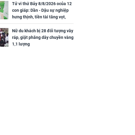
tình duyên viên mãn
Tử vi thứ Bảy 8/8/2026 ocủa 12
con giáp: Dần - Dậu sự nghiệp
hưng thịnh, tiền tài tăng vọt,
Mão - Thân công việc bất trắc,
tiền mất tật mang
Nữ du khách bị 28 đối tượng vây
ráp, giật phăng dây chuyền vàng
1,1 lượng