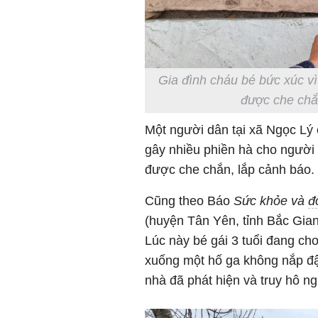
Gia đình cháu bé bức xúc v
được che chắ
Một người dân tại xã Ngọc Lý 
gây nhiều phiền hà cho người d
được che chắn, lắp cảnh báo.
Cũng theo Báo
Sức khỏe và
đ
(huyện Tân Yên, tỉnh Bắc Gian
Lúc này bé gái 3 tuổi đang chơ
xuống một hố ga không nắp đậ
nhà đã phát hiện và truy hô n