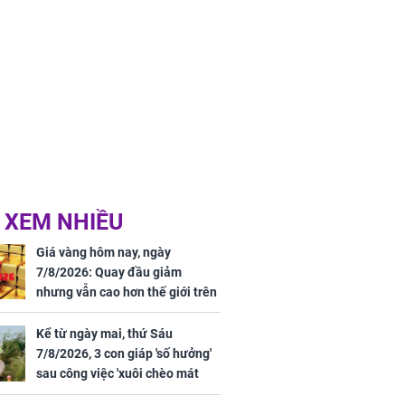
 XEM NHIỀU
Giá vàng hôm nay, ngày
7/8/2026: Quay đầu giảm
nhưng vẫn cao hơn thế giới trên
7 triệu đồng
Kể từ ngày mai, thứ Sáu
7/8/2026, 3 con giáp 'số hưởng'
sau công việc 'xuôi chèo mát
mái', tiền tài 'thu về như nước',