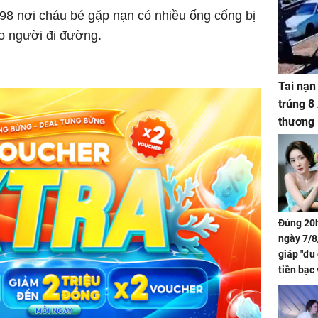
98 nơi cháu bé gặp nạn có nhiều ống cống bị
o người đi đường.
Tai nạn
trúng 8
thương
Đúng 20h
ngày 7/8
giáp "đu
tiền bạc 
đón lộc 
tiền viê