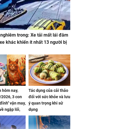
 nghiêm trong: Xe tải mất lái đâm
 xe khác khiến ít nhất 13 người bị
 hôm nay,
Tác dụng của cải thảo
/2026, 3 con
đối với sức khỏe và lưu
 đỉnh" vận may,
ý quan trọng khi sử
về ngập lối,
dụng
ấm no, tình
n mãn