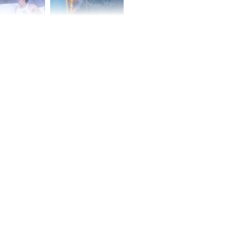
n vợ giấu
Ngư dân mất tích đã
ừng có chồng,
được tìm thấy còn
ly hôn nhưng
sống sau 26 ngày lênh
khi nghe mẹ
đênh trên biển Thái
g câu này
Bình Dương
iệt lên tiếng
ồn thay tim,
hứng minh sức