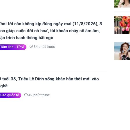
Thời tới cản không kịp đúng ngày mai (11/8/2026), 3
on giáp 'cuộc đời nở hoa', tài khoản nhảy số ầm ầm,
ận trình hanh thông bất ngờ
34 phút trước
Tâm linh - Tử vi
 tuổi 38, Triệu Lệ Dĩnh sống khác hẳn thời mới vào
nghề
49 phút trước
Sao quốc tế