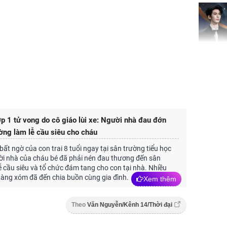
Phim mớ
Lăng Hác
Hiểu chư
'dậy sóng
lớp 1 tử vong do cô giáo lùi xe: Người nhà đau đớn
ờng làm lễ cầu siêu cho cháu
bất ngờ của con trai 8 tuổi ngay tại sân trường tiểu học
Hướng d
ời nhà của cháu bé đã phải nén đau thương đến sân
mì cầu v
ễ cầu siêu và tổ chức đám tang cho con tại nhà. Nhiều
miệng và
àng xóm đã đến chia buồn cùng gia đình.
Xem thêm
rỡ
Theo
Văn Nguyễn/Kênh 14/Thời đại