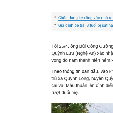
Chân dung kẻ xông vào nhà ra 
Gia đình bé trai 8 tuổi bị sát 
Tối 25/4, ông Bùi Công Cườn
Quỳnh Lưu (Nghệ An) xác nhận
vong
do nam thanh niên ném x
Theo thông tin ban đầu, vào k
trú xã Quỳnh Long, huyện Quỳn
cãi vã. Mâu thuẫn lên đỉnh đi
rượt đuổi mẹ.