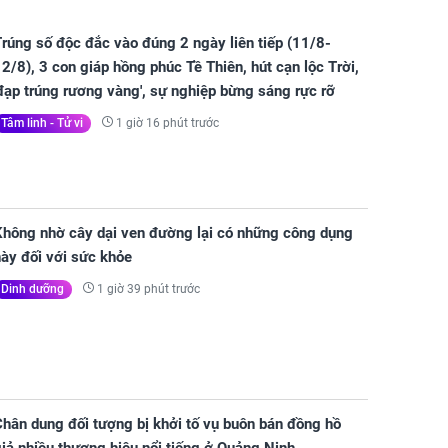
rúng số độc đắc vào đúng 2 ngày liên tiếp (11/8-
2/8), 3 con giáp hồng phúc Tề Thiên, hút cạn lộc Trời,
đạp trúng rương vàng', sự nghiệp bừng sáng rực rỡ
1 giờ 16 phút trước
Tâm linh - Tử vi
Không nhờ cây dại ven đường lại có những công dụng
ày đối với sức khỏe
1 giờ 39 phút trước
Dinh dưỡng
hân dung đối tượng bị khởi tố vụ buôn bán đồng hồ
iả nhiều thương hiệu nổi tiếng ở Quảng Ninh