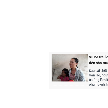
Vụ bé trai 
đến sân trư
Sau cái chết 
Vân Hồ, ngư
trường làm l
phụ huynh, h