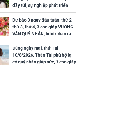
đầy túi, sự nghiệp phát triển
hưng thịnh, Mão - Thân tài lộc
ảm đạm, mọi sự khó thành công
Dự báo 3 ngày đầu tuần, thứ 2,
mỹ mãn
thứ 3, thứ 4, 3 con giáp VƯỢNG
VẬN QUÝ NHÂN, bước chân ra
đường có tiền, bước chân về
nhà ngập vàng, sung sướng như
Đúng ngày mai, thứ Hai
Tiên
10/8/2026, Thần Tài phù hộ lại
có quý nhân giúp sức, 3 con giáp
thỉnh tài rước lộc về nhà, cả tiền
và tình đều song hành viên mãn