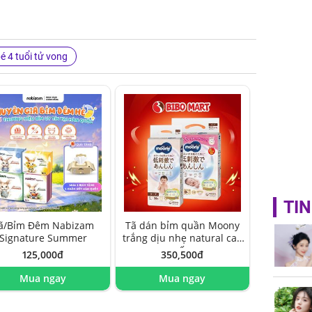
é 4 tuổi tử vong
TIN
ã/Bỉm Đêm Nabizam
Tã dán bỉm quần Moony
Signature Summer
trắng dịu nhẹ natural cao
cấp
125,000đ
350,500đ
Mua ngay
Mua ngay