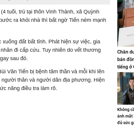
(4 tuổi, trú tại thôn Vinh Thành, xã Quỳnh
ước ra khỏi nhà thì bất ngờ Tiến ném mạnh
xuống đất bất tỉnh. Phát hiện sự việc, gia
nhân đi cấp cứu. Tuy nhiên do vết thương
Chân du
ngay sau đó.
bán đồn
tiếng ở
i Văn Tiến bị bệnh tâm thần và mỗi khi lên
h người thân và người dân địa phương. Hiện
c năng điều tra làm rõ.
Không cầ
ánh mắt 
đủ sức g