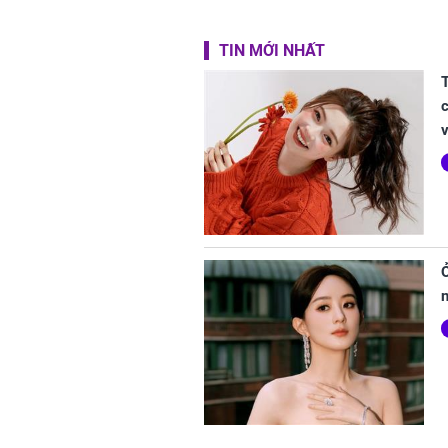
TIN MỚI NHẤT
c
v
Ở