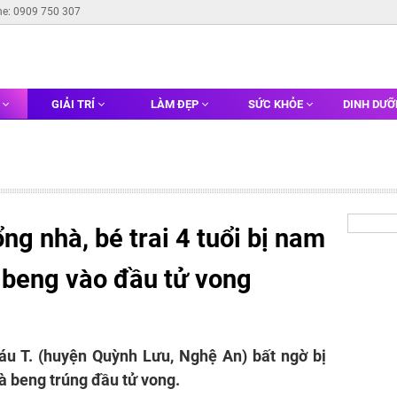
ne: 0909 750 307
G
GIẢI TRÍ
LÀM ĐẸP
SỨC KHỎE
DINH DƯ
ng nhà, bé trai 4 tuổi bị nam
 beng vào đầu tử vong
áu T. (huyện Quỳnh Lưu, Nghệ An) bất ngờ bị
à beng trúng đầu tử vong.