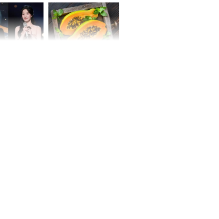
đời ngoạn mục, vượng
phát Phú Quý
i của Trương
Ăn đu đủ khi bụng đói
h và Lư Dục
buổi sáng, cơ thể sẽ
a quay đã
thay đổi ra sao?
'
ẫn cách làm
ồng ngon
 đẹp mắt rực