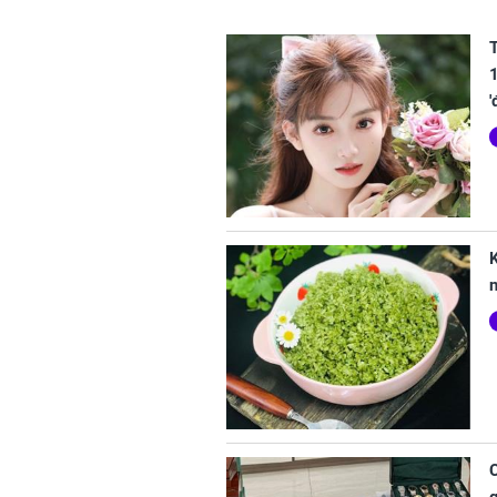
T
1
'
n
C
g