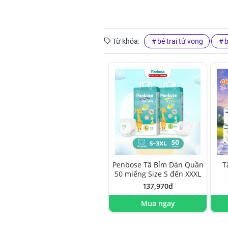
Từ khóa:
bé trai tử vong
b
Penbose Tã Bỉm Dán Quần
T
50 miếng Size S đến XXXL
137,970đ
Mua ngay