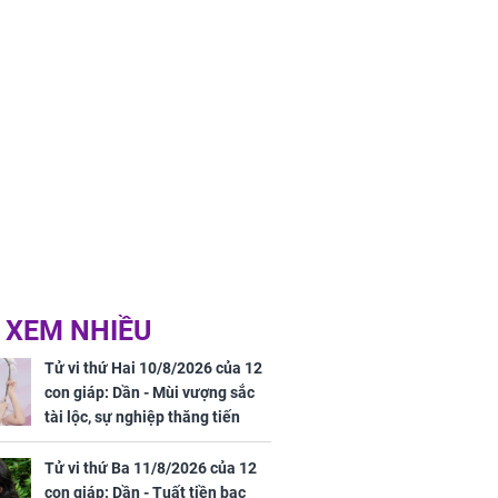
 XEM NHIỀU
Tử vi thứ Hai 10/8/2026 của 12
con giáp: Dần - Mùi vượng sắc
tài lộc, sự nghiệp thăng tiến
vượt bậc, Mão - Tỵ công việc
trắc trở, tiền bạc thiếu trước hụt
Tử vi thứ Ba 11/8/2026 của 12
sau
con giáp: Dần - Tuất tiền bạc