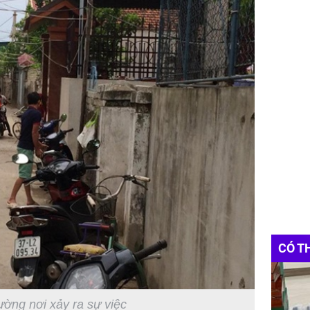
CÓ T
ường nơi xảy ra sự việc