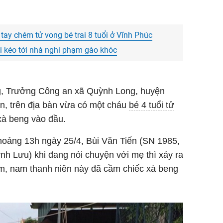
tay chém tử vong bé trai 8 tuổi ở Vĩnh Phúc
hại kéo tới nhà nghi phạm gào khóc
g, Trưởng Công an xã Quỳnh Long, huyện
, trên địa bàn vừa có một cháu
bé 4 tuổi tử
à beng vào đầu.
hoảng 13h ngày 25/4, Bùi Văn Tiến (SN 1985,
h Lưu) khi đang nói chuyện với mẹ thì xảy ra
ểm, nam thanh niên này đã cầm chiếc xà beng