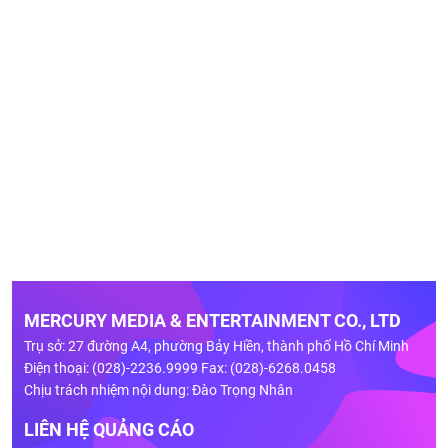
MERCURY MEDIA & ENTERTAINMENT CO., LTD
Trụ sở: 27 đường A4, phường Bảy Hiền, thành phố Hồ Chí Minh
Điện thoại: (028)-2236.9999 Fax: (028)-6268.0458
Chịu trách nhiệm nội dung: Đào Trọng Nhân
LIÊN HỆ QUẢNG CÁO