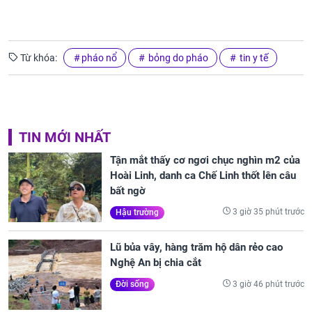
Từ khóa:
pháo nổ
bỏng do pháo
tin y tế
TIN MỚI NHẤT
Tận mắt thấy cơ ngơi chục nghìn m2 của
Hoài Linh, danh ca Chế Linh thốt lên câu
bất ngờ
3 giờ 35 phút trước
Hậu trường
Lũ bủa vây, hàng trăm hộ dân rẻo cao
Nghệ An bị chia cắt
3 giờ 46 phút trước
Đời sống