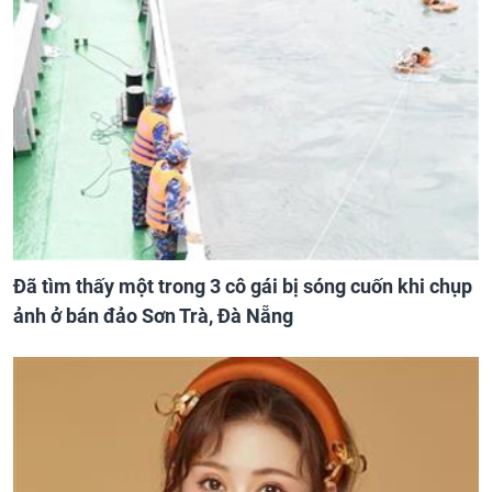
Đã tìm thấy một trong 3 cô gái bị sóng cuốn khi chụp
ảnh ở bán đảo Sơn Trà, Đà Nẵng