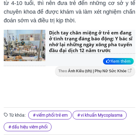
từ 4-10 tuổi, thì nên đưa trẻ đến những cơ sở y tế
chuyên khoa để được khám và làm xét nghiệm chẩn
đoán sớm và điều trị kịp thời.
Dịch tay chân miệng ở trẻ em đang
ở tình trạng đáng báo động: Y bác sĩ
nhớ lại những ngày xông pha tuyến
đầu đại dịch 12 năm trước
Xem thêm
Theo
Ánh Kiều (t/h) | Phụ Nữ Sức Khỏe
Từ khóa:
viểm phổi trẻ em
vi khuẩn Mycoplasma
dấu hiệu viêm phổi