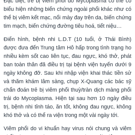
Đặc biệt, trẻ bị viêm phổi do Mycoplasma có thể có
biểu hiện những biến chứng ngoài phổi khác như có
thể bị viêm kết mạc, nổi mày đay trên da, biến chứng
tim mạch, biến chứng đường tiêu hoá, tiết niệu…
Điển hình, bệnh nhi L.D.T (10 tuổi, ở Thái Bình)
được đưa đến Trung tâm Hô hấp trong tình trạng ho
nhiều kèm sốt cao liên tục, đau ngực, khó thở, phát
ban toàn thân đã điều trị tại bệnh viện tuyến dưới 9
ngày không đỡ. Sau khi nhập viện khai thác tiền sử
và thăm khám lâm sàng, chụp X-Quang các bác sỹ
chẩn đoán trẻ bị viêm phổi thuỳ/tràn dịch màng phổi
trái do Mycoplasma. Hiện tại sau hơn 10 ngày điều
trị, bệnh nhi tỉnh táo, ăn tốt, không đau ngực, không
khó thở và có thể ra viện trong một vài ngày tới.
Viêm phổi do vi khuẩn hay virus nói chung và viêm