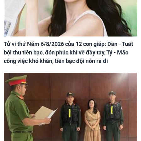
Tử vi thứ Năm 6/8/2026 của 12 con giáp: Dần - Tuất
bội thu tiền bạc, đón phúc khí về đầy tay, Tý - Mão
công việc khó khăn, tiền bạc đội nón ra đi