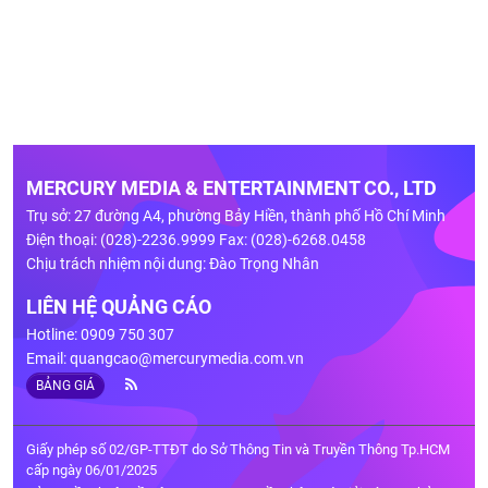
MERCURY MEDIA & ENTERTAINMENT CO., LTD
Trụ sở: 27 đường A4, phường Bảy Hiền, thành phố Hồ Chí Minh
Điện thoại: (028)-2236.9999 Fax: (028)-6268.0458
Chịu trách nhiệm nội dung: Đào Trọng Nhân
LIÊN HỆ QUẢNG CÁO
Hotline: 0909 750 307
Email:
quangcao@mercurymedia.com.vn
BẢNG GIÁ
Giấy phép số 02/GP-TTĐT do Sở Thông Tin và Truyền Thông Tp.HCM
cấp ngày 06/01/2025