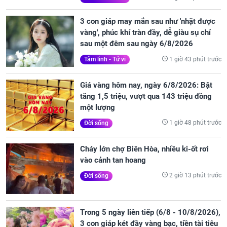
3 con giáp may mắn sau như 'nhặt được
vàng', phúc khí tràn đầy, dễ giàu sụ chỉ
sau một đêm sau ngày 6/8/2026
1 giờ 43 phút trước
Tâm linh - Tử vi
Giá vàng hôm nay, ngày 6/8/2026: Bật
tăng 1,5 triệu, vượt qua 143 triệu đồng
một lượng
1 giờ 48 phút trước
Đời sống
Cháy lớn chợ Biên Hòa, nhiều ki-ốt rơi
vào cảnh tan hoang
2 giờ 13 phút trước
Đời sống
Trong 5 ngày liên tiếp (6/8 - 10/8/2026),
3 con giáp két đầy vàng bạc, tiền tài tiêu