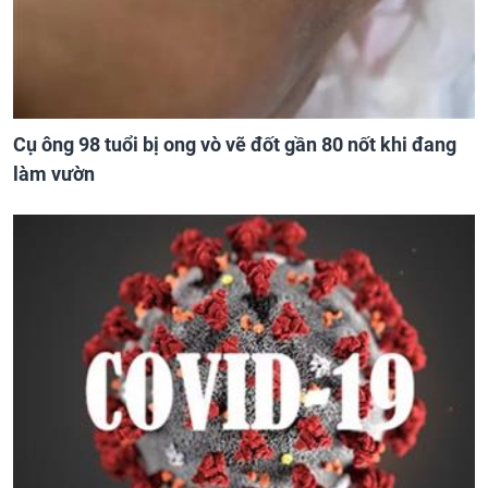
Cụ ông 98 tuổi bị ong vò vẽ đốt gần 80 nốt khi đang
làm vườn