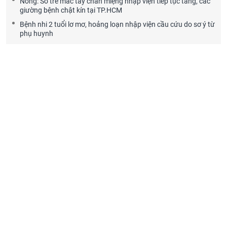
Nóng: Số trẻ mắc tay chân miệng nhập viện tiếp tục tăng, các
giường bệnh chật kín tại TP.HCM
Bệnh nhi 2 tuổi lơ mơ, hoảng loạn nhập viện cầu cứu do sơ ý từ
phụ huynh