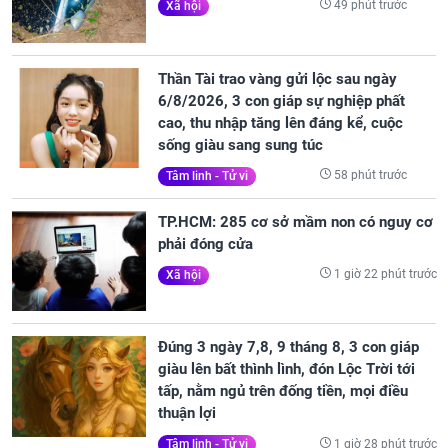
49 phút trước
Xã hội
Thần Tài trao vàng gửi lộc sau ngày
6/8/2026, 3 con giáp sự nghiệp phất
cao, thu nhập tăng lên đáng kể, cuộc
sống giàu sang sung túc
58 phút trước
Tâm linh - Tử vi
TP.HCM: 285 cơ sở mầm non có nguy cơ
phải đóng cửa
1 giờ 22 phút trước
Xã hội
Đúng 3 ngày 7,8, 9 tháng 8, 3 con giáp
giàu lên bất thình lình, đón Lộc Trời tới
tấp, nằm ngủ trên đống tiền, mọi điều
thuận lợi
1 giờ 28 phút trước
Tâm linh - Tử vi