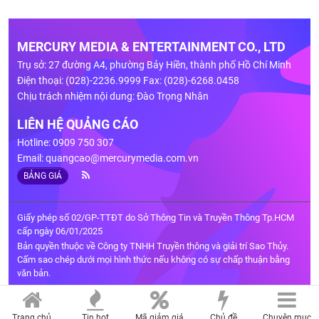
MERCURY MEDIA & ENTERTAINMENT CO., LTD
Trụ sở: 27 đường A4, phường Bảy Hiền, thành phố Hồ Chí Minh
Điện thoại: (028)-2236.9999 Fax: (028)-6268.0458
Chịu trách nhiệm nội dung: Đào Trọng Nhân
LIÊN HỆ QUẢNG CÁO
Hotline: 0909 750 307
Email:
quangcao@mercurymedia.com.vn
BẢNG GIÁ
Giấy phép số 02/GP-TTĐT do Sở Thông Tin và Truyền Thông Tp.HCM
cấp ngày 06/01/2025
Bản quyền thuộc về Công ty TNHH Truyền thông và giải trí Sao Thủy.
Cấm sao chép dưới mọi hình thức nếu không có sự chấp thuận bằng
văn bản.
Trang chủ
Tin hot
Mã giảm giá
Chủ đề
Chuyên mục