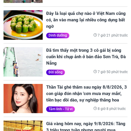
Đây là loại quả chợ nào ở Việt Nam cũng
có, ăn vào mang lại nhiều công dụng bất
ngờ
7 giờ 21 phút trước
Dinh dưỡng
Đã tìm thấy một trong 3 cô gái bị sóng
cuốn khi chụp ảnh ở bán đảo Sơn Trà, Đà
Nẵng
7 giờ 50 phút trước
Đời sống
Thần Tài ghé thăm sau ngày 8/8/2026, 3
con giáp đón nhận 'cơn mưa may mắn',
tiền bạc dồi dào, sự nghiệp thăng hoa
8 giờ 8 phút trước
Tâm linh - Tử vi
Giá vàng hôm nay, ngày 9/8/2026: Tăng
3 triệu trong tuần nhưng người mua