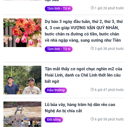
1 giờ 26 phút trước
Tâm linh - Tử vi
Dự báo 3 ngày đầu tuần, thứ 2, thứ 3, thứ
4, 3 con giáp VƯỢNG VẬN QUÝ NHÂN,
bước chân ra đường có tiền, bước chân
về nhà ngập vàng, sung sướng như Tiên
3 giờ 38 phút trước
Tâm linh - Tử vi
Tận mắt thấy cơ ngơi chục nghìn m2 của
Hoài Linh, danh ca Chế Linh thốt lên câu
bất ngờ
6 giờ 47 phút trước
Hậu trường
Lũ bủa vây, hàng trăm hộ dân rẻo cao
Nghệ An bị chia cắt
6 giờ 58 phút trước
Đời sống