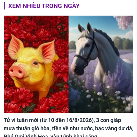
XEM NHIỀU TRONG NGÀY
Tử vi tuần mới (từ 10 đến 16/8/2026), 3 con giáp
mưa thuận gió hòa, tiền về như nước, bạc vàng dư dả,
Phú Quý Vinh Hoa, vận trình khai sáng