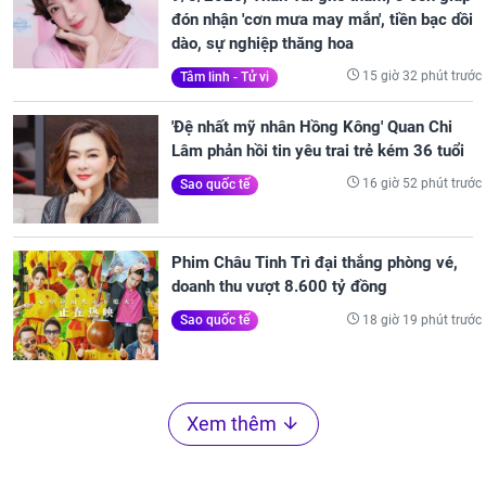
đón nhận 'cơn mưa may mắn', tiền bạc dồi
dào, sự nghiệp thăng hoa
15 giờ 32 phút trước
Tâm linh - Tử vi
'Đệ nhất mỹ nhân Hồng Kông' Quan Chi
Lâm phản hồi tin yêu trai trẻ kém 36 tuổi
16 giờ 52 phút trước
Sao quốc tế
Phim Châu Tinh Trì đại thắng phòng vé,
doanh thu vượt 8.600 tỷ đồng
18 giờ 19 phút trước
Sao quốc tế
Xem thêm