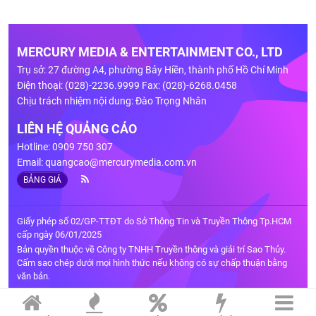
MERCURY MEDIA & ENTERTAINMENT CO., LTD
Trụ sở: 27 đường A4, phường Bảy Hiền, thành phố Hồ Chí Minh
Điện thoại: (028)-2236.9999 Fax: (028)-6268.0458
Chịu trách nhiệm nội dung: Đào Trọng Nhân
LIÊN HỆ QUẢNG CÁO
Hotline: 0909 750 307
Email:
quangcao@mercurymedia.com.vn
BẢNG GIÁ
Giấy phép số 02/GP-TTĐT do Sở Thông Tin và Truyền Thông Tp.HCM
cấp ngày 06/01/2025
Bản quyền thuộc về Công ty TNHH Truyền thông và giải trí Sao Thủy.
Cấm sao chép dưới mọi hình thức nếu không có sự chấp thuận bằng
văn bản.