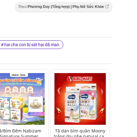
Theo
Phương Duy (Tổng hợp) | Phụ Nữ Sức Khỏe
hai cha con bị sát hại dã man
ã/Bỉm Đêm Nabizam
Tã dán bỉm quần Moony
Signature Summer
trắng dịu nhẹ natural cao