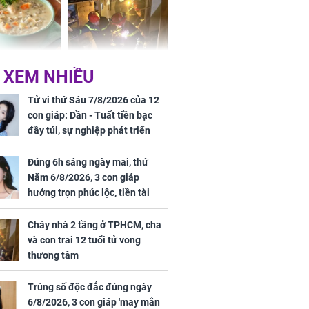
ức khỏe và
Cháy nhà 2 tầng ở
 XEM NHIỀU
 dụng đúng
TPHCM, cha và con
 hạt bình dân
trai 12 tuổi tử vong
Tử vi thứ Sáu 7/8/2026 của 12
thương tâm
con giáp: Dần - Tuất tiền bạc
đầy túi, sự nghiệp phát triển
hưng thịnh, Mão - Thân tài lộc
ảm đạm, mọi sự khó thành công
Đúng 6h sáng ngày mai, thứ
mỹ mãn
Năm 6/8/2026, 3 con giáp
ng nam diễn
hưởng trọn phúc lộc, tiền tài
 ngữ gây phản
tăng vọt, công danh sự nghiệp
c khi than
thăng hạng không ngừng
Cháy nhà 2 tầng ở TPHCM, cha
và con trai 12 tuổi tử vong
thương tâm
Trúng số độc đắc đúng ngày
6/8/2026, 3 con giáp 'may mắn