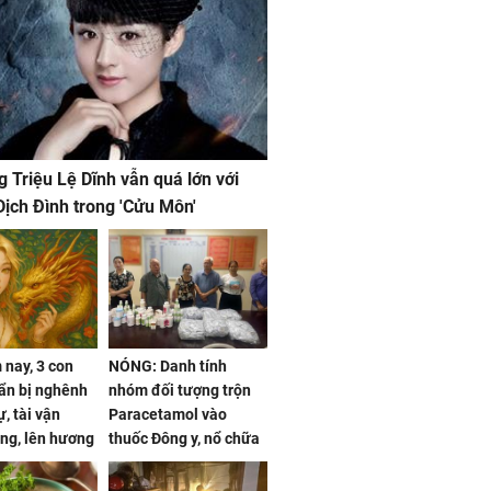
g Triệu Lệ Dĩnh vẫn quá lớn với
ịch Đình trong 'Cửu Môn'
nay, 3 con
NÓNG: Danh tính
ẩn bị nghênh
nhóm đối tượng trộn
, tài vận
Paracetamol vào
ng, lên hương
thuốc Đông y, nổ chữa
g hóa Phượng,
bách bệnh
 may mắn về