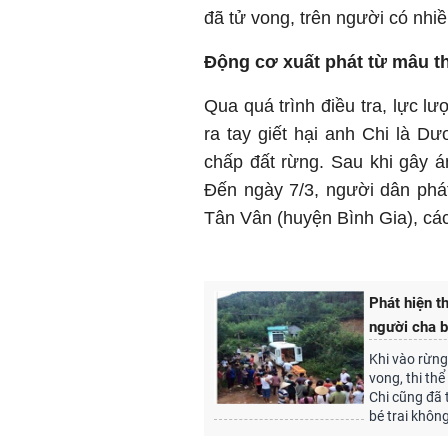
đã tử vong, trên người có nhi
Động cơ xuất phát từ mâu t
Qua quá trình điều tra, lực 
ra tay giết hại anh Chi là D
chấp đất rừng. Sau khi gây án
Đến ngày 7/3, người dân phát
Tân Vân (huyện Bình Gia), cá
Phát hiện th
người cha bị
Khi vào rừng
vong, thi thể
Chi cũng đã 
bé trai không