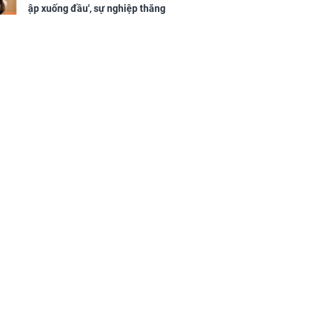
ập xuống đầu', sự nghiệp thăng
tiến vượt bậc, tài lộc phủ kín
đường đi