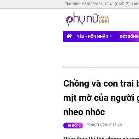
Thứ Năm, 06/08/2026, 18:41 (GMT+7)
Hot
YÊU - HÔN NHÂN
ĐỜI SỐN
Chồng và con trai 
mịt mờ của người 
nheo nhóc
08/03/2018 16:28
Tin nóng
Nhìn thấy thi thể chồng và con 