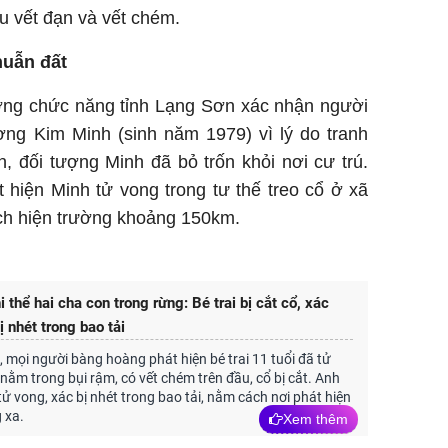
ều vết đạn và vết chém.
huẫn đất
lượng chức năng tỉnh Lạng Sơn xác nhận người
ương Kim Minh (sinh năm 1979) vì lý do tranh
, đối tượng Minh đã bỏ trốn khỏi nơi cư trú.
 hiện Minh tử vong trong tư thế treo cổ ở xã
ch hiện trường khoảng 150km.
i thể hai cha con trong rừng: Bé trai bị cắt cổ, xác
 nhét trong bao tải
, mọi người bàng hoàng phát hiện bé trai 11 tuổi đã tử
 nằm trong bụi rậm, có vết chém trên đầu, cổ bị cắt. Anh
tử vong, xác bị nhét trong bao tải, nằm cách nơi phát hiện
 xa.
Xem thêm