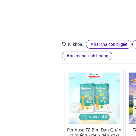
Từ khóa:
hai cha con bị giết
án mạng kinh hoàng
Penbose Tã Bỉm Dán Quần
T
50 miếng Size S đến XXXL