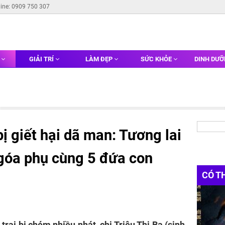
line: 0909 750 307
G
GIẢI TRÍ
LÀM ĐẸP
SỨC KHỎE
DINH DƯ
bị giết hại dã man: Tương lai
góa phụ cùng 5 đứa con
CÓ T
trai bị chém nhiều nhát, chị Triệu Thị Ba (sinh