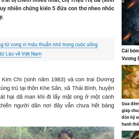
uy nhiên chứng kiến 5 đứa con thơ nheo nhóc
y.
g tử vong vì mâu thuẫn nhỏ trong cuộc sống
Cái bón
từ Lào về Việt Nam
Vương D
Kim Chi (sinh năm 1983) và con trai Dương
ng trú tại thôn Khe Sân, xã Thái Bình, huyện
sát hại dã man khi đi lấy mật ong ở một cánh
Qua đêm 
hiến người dân nơi đây vẫn chưa hết bàng
giáp chu
đón hỷ sự
hanh thô
hóa Rồn
gom hết