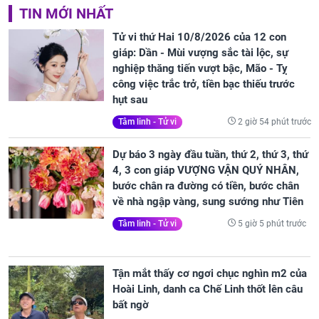
TIN MỚI NHẤT
Tử vi thứ Hai 10/8/2026 của 12 con
giáp: Dần - Mùi vượng sắc tài lộc, sự
nghiệp thăng tiến vượt bậc, Mão - Tỵ
công việc trắc trở, tiền bạc thiếu trước
hụt sau
2 giờ 54 phút trước
Tâm linh - Tử vi
Dự báo 3 ngày đầu tuần, thứ 2, thứ 3, thứ
4, 3 con giáp VƯỢNG VẬN QUÝ NHÂN,
bước chân ra đường có tiền, bước chân
về nhà ngập vàng, sung sướng như Tiên
5 giờ 5 phút trước
Tâm linh - Tử vi
Tận mắt thấy cơ ngơi chục nghìn m2 của
Hoài Linh, danh ca Chế Linh thốt lên câu
bất ngờ