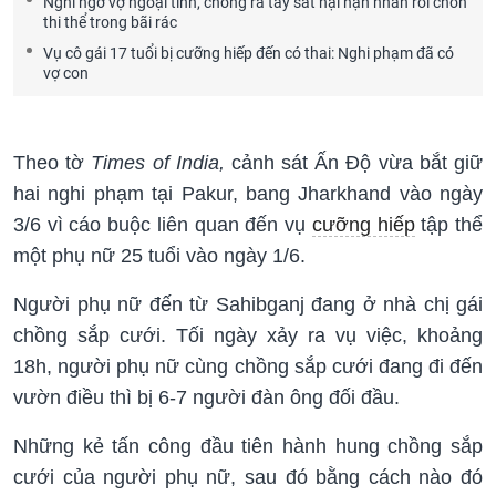
Nghi ngờ vợ ngoại tình, chồng ra tay sát hại nạn nhân rồi chôn
thi thể trong bãi rác
Vụ cô gái 17 tuổi bị cưỡng hiếp đến có thai: Nghi phạm đã có
vợ con
Theo tờ
Times of India,
cảnh sát Ấn Độ vừa bắt giữ
hai nghi phạm tại Pakur, bang Jharkhand vào ngày
3/6 vì cáo buộc liên quan đến vụ
cưỡng hiếp
tập thể
một phụ nữ 25 tuổi vào ngày 1/6.
Người phụ nữ đến từ Sahibganj đang ở nhà chị gái
chồng sắp cưới. Tối ngày xảy ra vụ việc, khoảng
18h, người phụ nữ cùng chồng sắp cưới đang đi đến
vườn điều thì bị 6-7 người đàn ông đối đầu.
Những kẻ tấn công đầu tiên hành hung chồng sắp
cưới của người phụ nữ, sau đó bằng cách nào đó