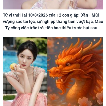
Tử vi thứ Hai 10/8/2026 của 12 con giáp: Dần - Mùi
vượng sắc tài lộc, sự nghiệp thăng tiến vượt bậc, Mão
- Tỵ công việc trắc trở, tiền bạc thiếu trước hụt sau