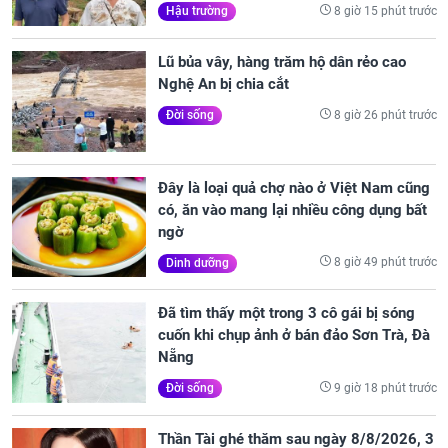
8 giờ 15 phút trước
Hậu trường
Lũ bủa vây, hàng trăm hộ dân rẻo cao
Nghệ An bị chia cắt
8 giờ 26 phút trước
Đời sống
Đây là loại quả chợ nào ở Việt Nam cũng
có, ăn vào mang lại nhiều công dụng bất
ngờ
8 giờ 49 phút trước
Dinh dưỡng
Đã tìm thấy một trong 3 cô gái bị sóng
cuốn khi chụp ảnh ở bán đảo Sơn Trà, Đà
Nẵng
9 giờ 18 phút trước
Đời sống
Thần Tài ghé thăm sau ngày 8/8/2026, 3