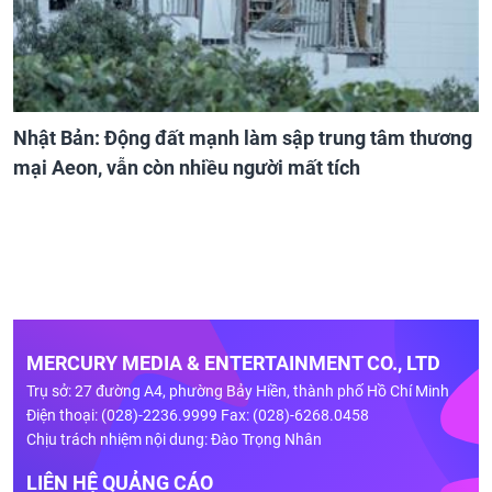
Nhật Bản: Động đất mạnh làm sập trung tâm thương
mại Aeon, vẫn còn nhiều người mất tích
MERCURY MEDIA & ENTERTAINMENT CO., LTD
Trụ sở: 27 đường A4, phường Bảy Hiền, thành phố Hồ Chí Minh
Điện thoại: (028)-2236.9999 Fax: (028)-6268.0458
Chịu trách nhiệm nội dung: Đào Trọng Nhân
LIÊN HỆ QUẢNG CÁO