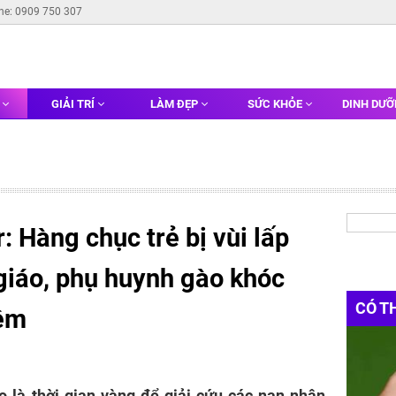
ine: 0909 750 307
G
GIẢI TRÍ
LÀM ĐẸP
SỨC KHỎE
DINH DƯ
 Hàng chục trẻ bị vùi lấp
giáo, phụ huynh gào khóc
CÓ T
đêm
 là thời gian vàng để giải cứu các nạn nhân