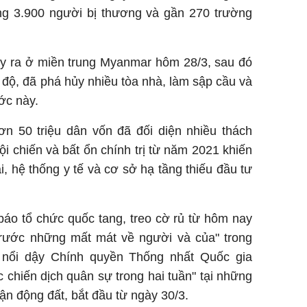
g 3.900 người bị thương và gần 270 trường
ảy ra ở miền trung Myanmar hôm 28/3, sau đó
7 độ, đã phá hủy nhiều tòa nhà, làm sập cầu và
ớc này.
 50 triệu dân vốn đã đối diện nhiều thách
ội chiến và bất ổn chính trị từ năm 2021 khiến
i, hệ thống y tế và cơ sở hạ tầng thiếu đầu tư
áo tổ chức quốc tang, treo cờ rủ từ hôm nay
trước những mất mát về người và của" trong
e nổi dậy Chính quyền Thống nhất Quốc gia
chiến dịch quân sự trong hai tuần" tại những
ận động đất, bắt đầu từ ngày 30/3.