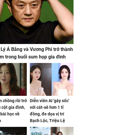
 Lý Á Bằng và Vương Phi trở thành
m trong buổi sum họp gia đình
 chồng rồi trở
Diễn viên AI 'gây sốc'
 cột gia đình,
với cát-xê hơn 1 tỉ
a bài học về
đồng, đe dọa vị trí
n
Bạch Lộc, Triệu Lệ
Dĩnh