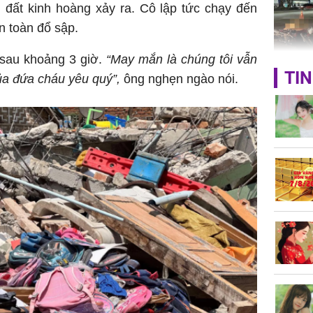
g đất kinh hoàng xảy ra. Cô lập tức chạy đến
n toàn đổ sập.
 sau khoảng 3 giờ.
“May mắn là chúng tôi vẫn
TP.HCM:
TIN
ủa đứa cháu yêu quý”,
ông nghẹn ngào nói.
tử vong 
làm về t
nghiệp 
Sau 00h
8/8/2026
giàu san
đổi đời 
dung có 
ngày càn