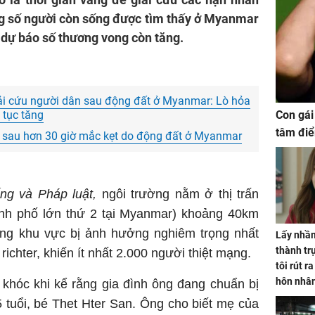
ng số người còn sống được tìm thấy ở Myanmar
i dự báo số thương vong còn tăng.
ải cứu người dân sau động đất ở Myanmar: Lò hỏa
Con gái
n tục tăng
tâm điể
u sau hơn 30 giờ mắc kẹt do động đất ở Myanmar
ng và Pháp luật,
ngôi trường nằm ở thị trấn
nh phố lớn thứ 2 tại Myanmar) khoảng 40km
ng khu vực bị ảnh hưởng nghiêm trọng nhất
Lấy nhầm
thành trụ
richter, khiến ít nhất 2.000 người thiệt mạng.
tôi rút r
hôn nhâ
 khóc khi kể rằng gia đình ông đang chuẩn bị
5 tuổi, bé Thet Hter San. Ông cho biết mẹ của