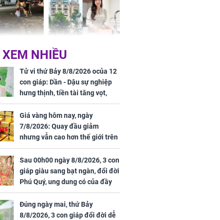
 Nữ công nhân
Đỗ Mỹ Linh hé lộ góc
 XEM NHIỀU
trên đường đi
bếp chill của nhà mới -
rong khu công
cạnh biệt thự bầu Hiển
Tử vi thứ Bảy 8/8/2026 ocủa 12
Sóng Thần
con giáp: Dần - Dậu sự nghiệp
hưng thịnh, tiền tài tăng vọt,
Mão - Thân công việc bất trắc,
tiền mất tật mang
Giá vàng hôm nay, ngày
7/8/2026: Quay đầu giảm
nhưng vẫn cao hơn thế giới trên
7 triệu đồng
Sau 00h00 ngày 8/8/2026, 3 con
00 ngày
giáp giàu sang bạt ngàn, đổi đời
, 3 con giáp
Phú Quý, ung dung có của đầy
g bạt ngàn,
nhà, ngày càng hưng thịnh sung
Phú Quý, ung
túc
của đầy nhà,
Đúng ngày mai, thứ Bảy
g hưng thịnh
8/8/2026, 3 con giáp đổi đời dễ