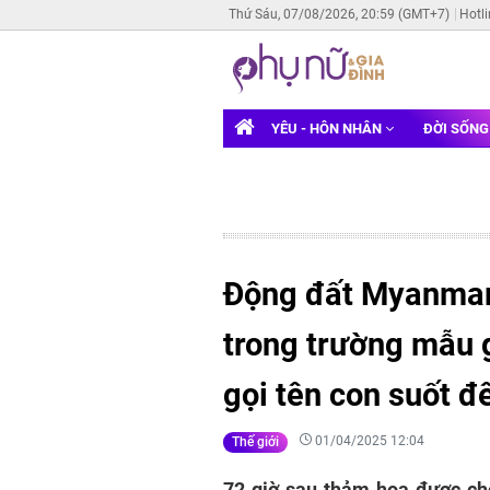
Thứ Sáu, 07/08/2026, 20:59 (GMT+7)
Hotl
YÊU - HÔN NHÂN
ĐỜI SỐN
Động đất Myanmar:
trong trường mẫu 
gọi tên con suốt 
01/04/2025 12:04
Thế giới
72 giờ sau thảm họa được cho