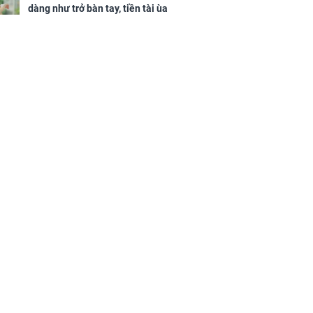
dàng như trở bàn tay, tiền tài ùa
tới, ngồi không lộc cũng đến,
phú quý theo tới già