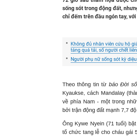
sống sót trong động đất, như
chỉ đếm trên đầu ngón tay, vớ
Không đủ nhân viên cứu hộ gi
táng quá tải, số người chết liê
Người phụ nữ sống sót kỳ diệ
Theo thông tin từ
báo Đời số
Kyaukse, cách Mandalay (thà
về phía Nam - một trong nhữ
bởi trận động đất mạnh 7,7 độ 
Ông Kywe Nyein (71 tuổi) bật
tổ chức tang lễ cho cháu gái 