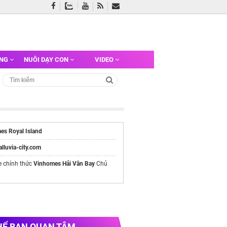
ỠNG
NUÔI DẠY CON
VIDEO
es Royal Island
/alluvia-city.com
e chính thức
Vinhomes Hải Vân Bay
Chủ
HỂ BẠN QUAN TÂM