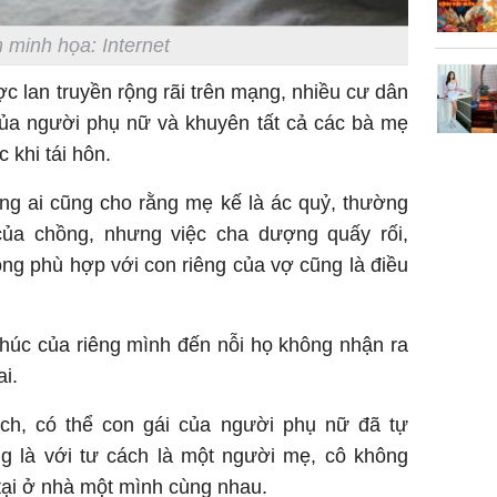
giáp vượ
 minh họa: Internet
Lộc, Phú
đổi mện
ợc lan truyền rộng rãi trên mạng, nhiều cư dân
Hoàng, ô
của người phụ nữ và khuyên tất cả các bà mẹ
ngơi đồ 
 khi tái hôn.
ng ai cũng cho rằng mẹ kế là ác quỷ, thường
của chồng, nhưng việc cha dượng quấy rối,
ng phù hợp với con riêng của vợ cũng là điều
húc của riêng mình đến nỗi họ không nhận ra
ai.
ch, có thể con gái của người phụ nữ đã tự
g là với tư cách là một người mẹ, cô không
tại ở nhà một mình cùng nhau.