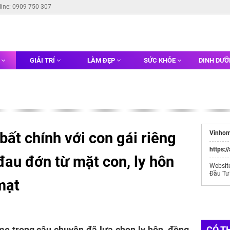
line: 0909 750 307
G
GIẢI TRÍ
LÀM ĐẸP
SỨC KHỎE
DINH DƯ
ất chính với con gái riêng
Vinhom
https:/
đau đớn từ mặt con, ly hôn
Websit
Đầu Tư
mạt
mẹ trong câu chuyện đã lựa chọn ly hôn, đồng
CÓ T