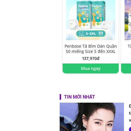
Penbose Tã Bỉm Dán Quần
T
50 miếng Size S đến XXXL
137,970đ
Mua ngay
TIN MỚI NHẤT
t
v