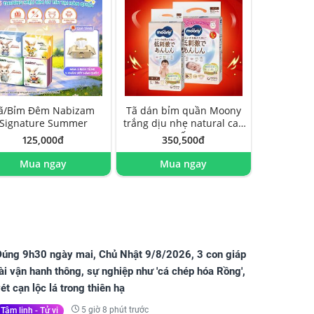
ã/Bỉm Đêm Nabizam
Tã dán bỉm quần Moony
Signature Summer
trắng dịu nhẹ natural cao
cấp
125,000đ
350,500đ
Mua ngay
Mua ngay
Đúng 9h30 ngày mai, Chủ Nhật 9/8/2026, 3 con giáp
ài vận hanh thông, sự nghiệp như 'cá chép hóa Rồng',
ét cạn lộc lá trong thiên hạ
5 giờ 8 phút trước
Tâm linh - Tử vi