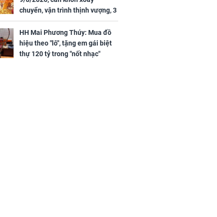
chuyển, vận trình thịnh vượng, 3
ng phát Tài
con giáp nhận phúc khí nhà trời,
 Quý trăm bề,
tình tiền đỏ như son, vận may
h Phượng
HH Mai Phương Thúy: Mua đồ
hanh thông
m trọn cơ
hiệu theo "lô", tặng em gái biệt
sộ
thự 120 tỷ trong "nốt nhạc"