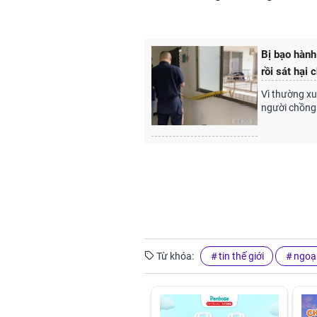
Bị bạo hành
rồi sát hại 
Vì thường xu
người chồng 
Từ khóa:
tin thế giới
ngoại