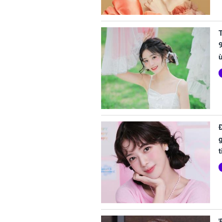
T
9
t