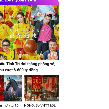
âu Tinh Trì đại thắng phòng vé,
hu vượt 8.600 tỷ đồng
ần mới (từ 10
NÓNG: Bộ VHTT&DL