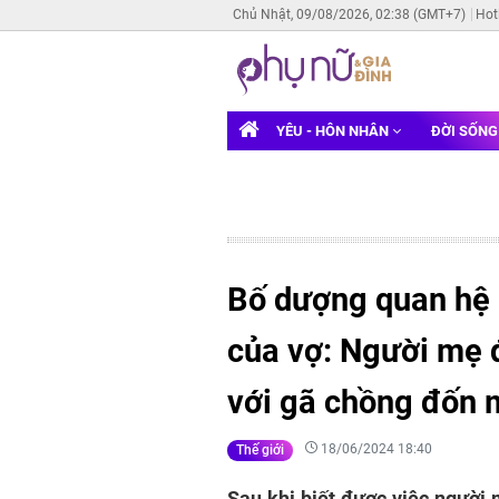
Chủ Nhật, 09/08/2026, 02:38 (GMT+7)
Hot
YÊU - HÔN NHÂN
ĐỜI SỐN
Bố dượng quan hệ b
của vợ: Người mẹ 
với gã chồng đốn 
18/06/2024 18:40
Thế giới
Sau khi biết được việc người 