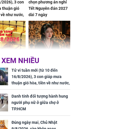
/2026), 3 con
chọn phương án nghỉ
 thuận gió
Tết Nguyên đán 2027
n về như nước,
dài 7 ngày
 dư dả, Phú
 Hoa, vận
ai sáng
 hôm nay,
'Bách Hoa Sát' vừa kết
 XEM NHIỀU
/2026: Tăng
thúc, Mạnh Tử Nghĩa
44 triệu
đã vướng tranh luận
Tử vi tuần mới (từ 10 đến
ợng
16/8/2026), 3 con giáp mưa
thuận gió hòa, tiền về như nước,
bạc vàng dư dả, Phú Quý Vinh
Hoa, vận trình khai sáng
Danh tính đối tượng hành hung
người phụ nữ ở giữa chợ ở
TP.HCM
Đúng ngày mai, Chủ Nhật
ngày cuối
9/8/2026, càn khôn xoay
âm lịch, 3 con