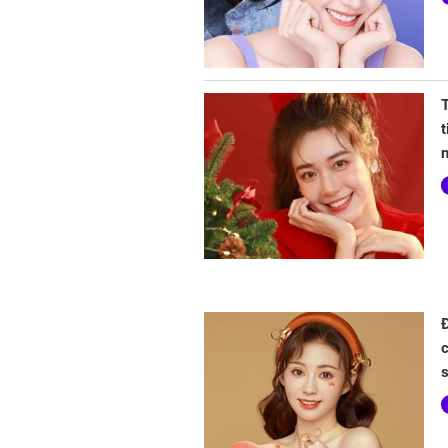
t
n
c