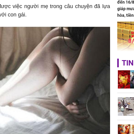
đến 16/8
t được việc người mẹ trong câu chuyện đã lựa
giáp mưa
với con gái.
hòa, tiề
bạc vàng
Quý Vinh
trình kh
Giá vàng
TIN
ngày 8/8
vọt lên 1
đồng/lư
Trong 4 
tháng 6 