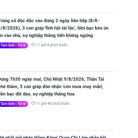
rúng số độc đắc vào đúng 2 ngày liên tiếp (8/8-
/8/2026), 3 con giáp 'lĩnh hội tài lộc', tiền bạc kéo ùn
ùn vào nhà, sự nghiệp thăng tiến không ngừng
11 giờ 8 phút trước
Tâm linh - Tử vi
Đúng 7h30 ngày mai, Chủ Nhật 9/8/2026, Thần Tài
ghé thăm, 3 con giáp đón nhận 'cơn mưa may mắn',
iền bạc dồi dào, sự nghiệp thăng hoa
11 giờ 48 phút trước
Tâm linh - Tử vi
'Đệ nhất mỹ nhân Hồng Kông' Quan Chi Lâm phản hồi