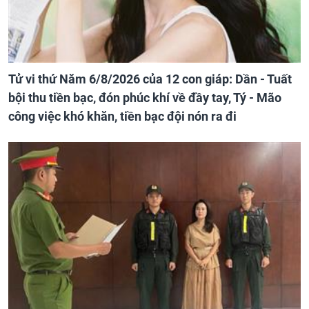
Tử vi thứ Năm 6/8/2026 của 12 con giáp: Dần - Tuất
bội thu tiền bạc, đón phúc khí về đầy tay, Tý - Mão
công việc khó khăn, tiền bạc đội nón ra đi