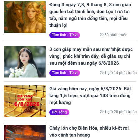
Đúng 3 ngày 7,8, 9 tháng 8, 3 con giáp
giàu lên bất thình lình, đón Lộc Trời tới
tấp, nằm ngủ trên đống tiền, mọi điều
thuận lợi
59 phút trước
Tâm linh - Tử vi
3 con giáp may mắn sau như 'nhặt được
vàng', phúc khí tràn đầy, dễ giàu sụ chỉ
sau một đêm sau ngày 6/8/2026
1 giờ 14 phút trước
Tâm linh - Tử vi
Giá vàng hôm nay, ngày 6/8/2026: Bật
tăng 1,5 triệu, vượt qua 143 triệu đồng
một lượng
1 giờ 20 phút trước
Đời sống
Cháy lớn chợ Biên Hòa, nhiều ki-ốt rơi
vào cảnh tan hoang