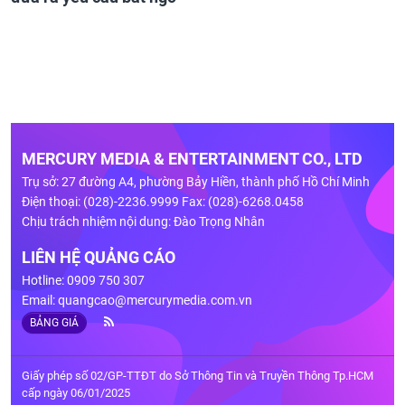
MERCURY MEDIA & ENTERTAINMENT CO., LTD
Trụ sở: 27 đường A4, phường Bảy Hiền, thành phố Hồ Chí Minh
Điện thoại: (028)-2236.9999 Fax: (028)-6268.0458
Chịu trách nhiệm nội dung: Đào Trọng Nhân
LIÊN HỆ QUẢNG CÁO
Hotline: 0909 750 307
Email:
quangcao@mercurymedia.com.vn
BẢNG GIÁ
Giấy phép số 02/GP-TTĐT do Sở Thông Tin và Truyền Thông Tp.HCM
cấp ngày 06/01/2025