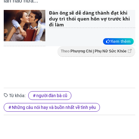
lần nào nữa...
Đàn ông sẽ dễ dàng thành đạt khi
duy trì thói quen hôn vợ trước khi
đi làm
Xem thêm
Theo
Phượng Chi | Phụ Nữ Sức Khỏe
Từ khóa:
người đàn bà cũ
Những câu nói hay và buồn nhất về tình yêu