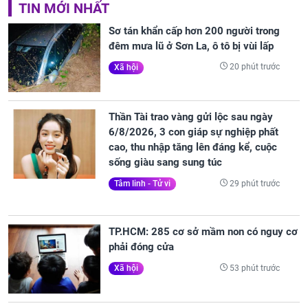
TIN MỚI NHẤT
Sơ tán khẩn cấp hơn 200 người trong
đêm mưa lũ ở Sơn La, ô tô bị vùi lấp
20 phút trước
Xã hội
Thần Tài trao vàng gửi lộc sau ngày
6/8/2026, 3 con giáp sự nghiệp phất
cao, thu nhập tăng lên đáng kể, cuộc
sống giàu sang sung túc
29 phút trước
Tâm linh - Tử vi
TP.HCM: 285 cơ sở mầm non có nguy cơ
phải đóng cửa
53 phút trước
Xã hội