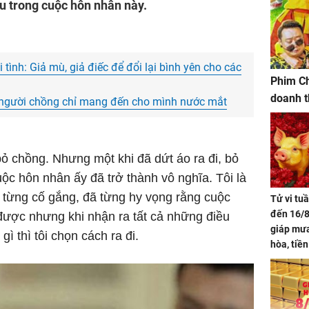
au trong cuộc hôn nhân này.
ình: Giả mù, giả điếc để đổi lại bình yên cho các
Phim Ch
doanh t
 người chồng chỉ mang đến cho mình nước mắt
bỏ chồng. Nhưng một khi đã dứt áo ra đi, bỏ
uộc hôn nhân ấy đã trở thành vô nghĩa. Tôi là
 từng cố gắng, đã từng hy vọng rằng cuộc
Tử vi tu
đến 16/8
được nhưng khi nhận ra tất cả những điều
giáp mưa
ì thì tôi chọn cách ra đi.
hòa, tiề
bạc vàng
Quý Vinh
trình kh