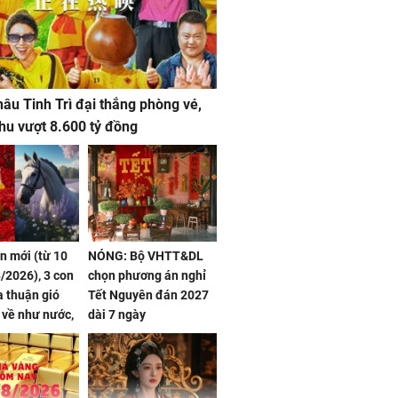
âu Tinh Trì đại thắng phòng vé,
hu vượt 8.600 tỷ đồng
ần mới (từ 10
NÓNG: Bộ VHTT&DL
/2026), 3 con
chọn phương án nghỉ
 thuận gió
Tết Nguyên đán 2027
n về như nước,
dài 7 ngày
 dư dả, Phú
 Hoa, vận
ai sáng