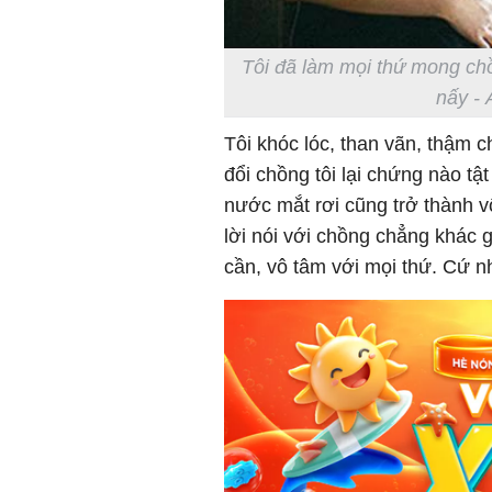
Tôi đã làm mọi thứ mong chồ
nấy - 
Tôi khóc lóc, than vãn, thậm 
đổi chồng tôi lại chứng nào tậ
nước mắt rơi cũng trở thành v
lời nói với chồng chẳng khác gì
cần, vô tâm với mọi thứ. Cứ n