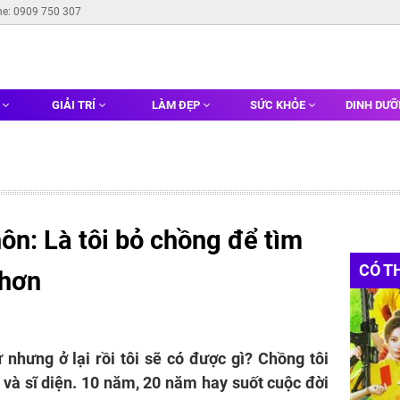
ne: 0909 750 307
G
GIẢI TRÍ
LÀM ĐẸP
SỨC KHỎE
DINH DƯ
ôn: Là tôi bỏ chồng để tìm
CÓ T
 hơn
nhưng ở lại rồi tôi sẽ có được gì? Chồng tôi
m và sĩ diện. 10 năm, 20 năm hay suốt cuộc đời