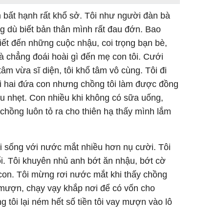
 bất hạnh rất khổ sở. Tôi như người đàn bà
g dù biết bản thân mình rất đau đớn. Bao
biết đến những cuộc nhậu, coi trọng bạn bè,
 chẳng đoái hoài gì đến mẹ con tôi. Cưới
m vừa sĩ diện, tôi khổ tâm vô cùng. Tôi đi
i hai đứa con nhưng chồng tôi làm được đồng
u nhẹt. Con nhiều khi không có sữa uống,
 chồng luôn tỏ ra cho thiên hạ thấy mình lắm
i sống với nước mắt nhiều hơn nụ cười. Tôi
i. Tôi khuyên nhủ anh bớt ăn nhậu, bớt cờ
 con. Tôi mừng rơi nước mắt khi thấy chồng
 mượn, chạy vạy khắp nơi để có vốn cho
g tôi lại ném hết số tiền tôi vay mượn vào lô