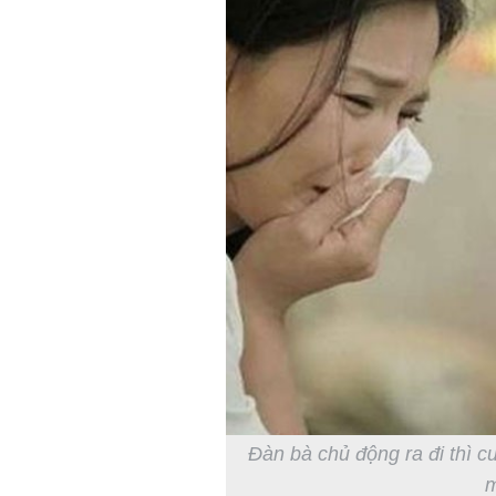
Đàn bà chủ động ra đi thì c
m