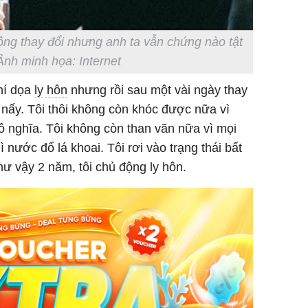
ng thay đổi nhưng anh ta vẫn chứng nào tật
Ảnh minh họa: Internet
chí dọa
ly hôn
nhưng rồi sau một vài ngày thay
t nấy. Tôi thôi không còn khóc được nữa vì
ô nghĩa. Tôi không còn than vãn nữa vì mọi
 nước đổ lá khoai. Tôi rơi vào trạng thái bất
hư vậy 2 năm, tôi chủ động ly hôn.