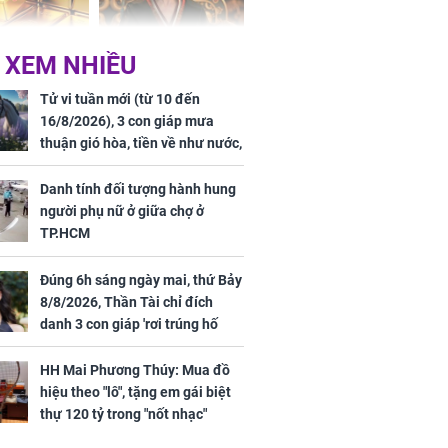
 hôm nay,
'Bách Hoa Sát' vừa kết
 XEM NHIỀU
/2026: Tăng
thúc, Mạnh Tử Nghĩa
44 triệu
đã vướng tranh luận
Tử vi tuần mới (từ 10 đến
ợng
16/8/2026), 3 con giáp mưa
thuận gió hòa, tiền về như nước,
bạc vàng dư dả, Phú Quý Vinh
Hoa, vận trình khai sáng
Danh tính đối tượng hành hung
người phụ nữ ở giữa chợ ở
TP.HCM
Đúng 6h sáng ngày mai, thứ Bảy
ngày cuối
8/8/2026, Thần Tài chỉ đích
âm lịch, 3 con
danh 3 con giáp 'rơi trúng hố
ng phát Tài
vàng', tiền bạc ùa về nhà 'như lũ
 Quý trăm bề,
cuốn', vươn mình thành đại gia
h Phượng
HH Mai Phương Thúy: Mua đồ
trong phút chốc
m trọn cơ
hiệu theo "lô", tặng em gái biệt
sộ
thự 120 tỷ trong "nốt nhạc"