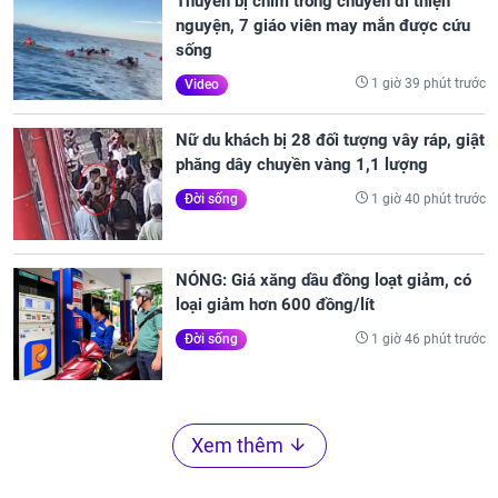
Thuyền bị chìm trong chuyến đi thiện
nguyện, 7 giáo viên may mắn được cứu
sống
1 giờ 39 phút trước
Video
Nữ du khách bị 28 đối tượng vây ráp, giật
phăng dây chuyền vàng 1,1 lượng
1 giờ 40 phút trước
Đời sống
NÓNG: Giá xăng dầu đồng loạt giảm, có
loại giảm hơn 600 đồng/lít
1 giờ 46 phút trước
Đời sống
Xem thêm