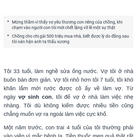
Mừng thầm vì thấy vợ yêu thương con riêng của chồng, khi
chạm vào người con tôi mới chết lặng vỡ lẽ một sự thật
Chồng cho chị gái 500 triệu mua nhà, biết được lý do đằng sau
tôi oán hận anh ta thấu xương
Tôi 33 tuổi, làm nghề sửa ống nước. Vợ tôi ở nhà
buôn bán đơn giản. Vợ tôi nhỏ hơn tôi 7 tuổi, tôi khó
khăn lắm mới rước được cô ấy về làm vợ. Từ
ngày
vợ sinh con
, tôi để vợ ở nhà làm việc nhẹ
nhàng. Tôi dù không kiếm được nhiều tiền cũng
chẳng muốn vợ ra ngoài làm việc cực khổ.
Một năm trước, con trai 4 tuổi của tôi thường phải
vào viện vì mắc bệnh lạ. Tiền thuốc men quả thật rất