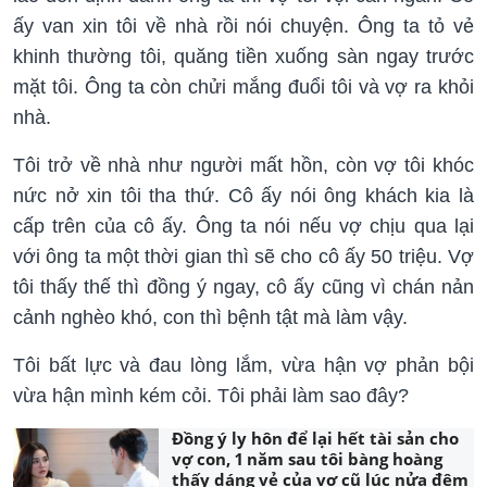
ấy van xin tôi về nhà rồi nói chuyện. Ông ta tỏ vẻ
khinh thường tôi, quăng tiền xuống sàn ngay trước
mặt tôi. Ông ta còn chửi mắng đuổi tôi và vợ ra khỏi
nhà.
Tôi trở về nhà như người mất hồn, còn vợ tôi khóc
nức nở xin tôi tha thứ. Cô ấy nói ông khách kia là
cấp trên của cô ấy. Ông ta nói nếu vợ chịu qua lại
với ông ta một thời gian thì sẽ cho cô ấy 50 triệu. Vợ
tôi thấy thế thì đồng ý ngay, cô ấy cũng vì chán nản
cảnh nghèo khó, con thì bệnh tật mà làm vậy.
Tôi bất lực và đau lòng lắm, vừa hận vợ phản bội
vừa hận mình kém cỏi. Tôi phải làm sao đây?
Đồng ý ly hôn để lại hết tài sản cho
vợ con, 1 năm sau tôi bàng hoàng
thấy dáng vẻ của vợ cũ lúc nửa đêm