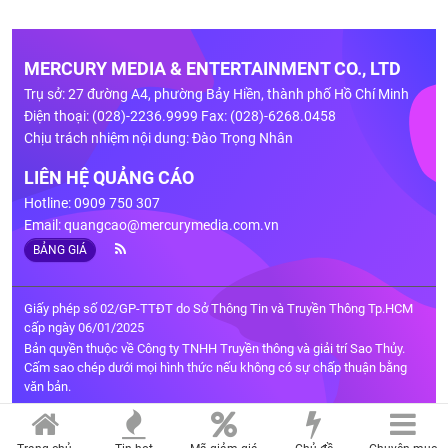
MERCURY MEDIA & ENTERTAINMENT CO., LTD
Trụ sở: 27 đường A4, phường Bảy Hiền, thành phố Hồ Chí Minh
Điện thoại: (028)-2236.9999 Fax: (028)-6268.0458
Chịu trách nhiệm nội dung: Đào Trọng Nhân
LIÊN HỆ QUẢNG CÁO
Hotline: 0909 750 307
Email:
quangcao@mercurymedia.com.vn
BẢNG GIÁ
Giấy phép số 02/GP-TTĐT do Sở Thông Tin và Truyền Thông Tp.HCM
cấp ngày 06/01/2025
Bản quyền thuộc về Công ty TNHH Truyền thông và giải trí Sao Thủy.
Cấm sao chép dưới mọi hình thức nếu không có sự chấp thuận bằng
văn bản.