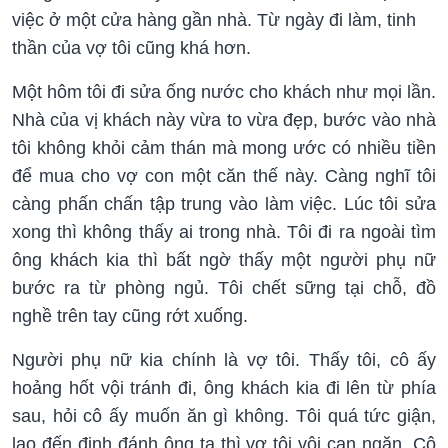
việc ở một cửa hàng gần nhà. Từ ngày đi làm, tinh
thần của vợ tôi cũng khá hơn.
Một hôm tôi đi sửa ống nước cho khách như mọi lần.
Nhà của vị khách này vừa to vừa đẹp, bước vào nhà
tôi không khỏi cảm thán mà mong ước có nhiều tiền
để mua cho vợ con một căn thế này. Càng nghĩ tôi
càng phấn chấn tập trung vào làm việc. Lúc tôi sửa
xong thì không thấy ai trong nhà. Tôi đi ra ngoài tìm
ông khách kia thì bất ngờ thấy một người phụ nữ
bước ra từ phòng ngủ. Tôi chết sững tại chỗ, đồ
nghề trên tay cũng rớt xuống.
Người phụ nữ kia chính là vợ tôi. Thấy tôi, cô ấy
hoảng hốt vội tránh đi, ông khách kia đi lên từ phía
sau, hỏi cô ấy muốn ăn gì không. Tôi quá tức giận,
lao đến định đánh ông ta thì vợ tôi vội can ngăn. Cô