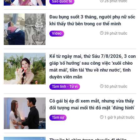
26 phút trước
Sao quốc tế
Đau bụng suốt 3 tháng, người phụ nữ sốc
khi thấy thứ bên trong cơ thể mình
39 phút trước
Video
Kể từ ngày mai, thứ Sáu 7/8/2026, 3 con
giáp 'số hưởng' sau công việc 'xuôi chèo
mát mái', tiền tài 'thu về như nước', tình
duyên viên mãn
50 phút trước
Tâm linh - Tử vi
Cô gái bị ép đi xem mắt, nhưng vừa thấy
đối tượng mai mối thì đỏ mặt ‘đứng hình’
1 giờ 9 phút trước
Tâm sự