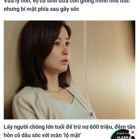
Vừa ly hôn, vợ cũ sinh đứa con giống mình như đúc
nhưng bí mật phía sau gây sốc
Lấy người chồng lớn tuổi để trừ nợ 600 triệu, đêm tân
✕
hôn cô dâu sốc với màn ‘lộ mặt’