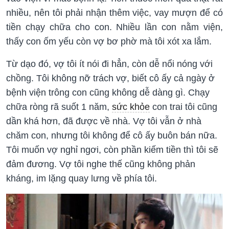
nhiều, nên tôi phải nhận thêm việc, vay mượn để có
tiền chạy chữa cho con. Nhiều lần con nằm viện,
thấy con ốm yếu còn vợ bơ phờ mà tôi xót xa lắm.
Từ dạo đó, vợ tôi ít nói đi hẳn, còn dễ nổi nóng với
chồng. Tôi không nỡ trách vợ, biết cô ấy cả ngày ở
bệnh viện trông con cũng không dễ dàng gì. Chạy
chữa ròng rã suốt 1 năm,
sức khỏe
con trai tôi cũng
dần khá hơn, đã được về nhà. Vợ tôi vẫn ở nhà
chăm con, nhưng tôi không để cô ấy buôn bán nữa.
Tôi muốn vợ nghỉ ngơi, còn phần kiếm tiền thì tôi sẽ
đảm đương. Vợ tôi nghe thế cũng không phản
kháng, im lặng quay lưng về phía tôi.