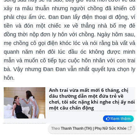
xảy ra mâu thuẫn nhưng người chồng đã khiến cô
phải chịu ấm ức. Đan Đan lấy điện thoại di động, ví
tiền và đón một chiếc xe về thẳng nhà bố mẹ đẻ
đồng thời nộp đơn ly hôn với chồng. Ngày hôm sau,
mẹ chồng cô gọi điện khóc lóc và nói rằng bà vất vả
quanh năm nên đôi lúc đầu óc không được minh
mẫn và muốn cô tiếp tục cuộc hôn nhân với con trai
bà. Vậy nhưng Đan Đan vẫn nhất quyết lựa chọn ly
hôn.
Anh trai vừa mất mới 6 tháng, chị
dâu thường dẫn một đứa trẻ về
chơi, tôi sốc nặng khi nghe chị ấy nói
một câu chấn động
Xem thêm
Theo
Thanh Thanh (TH) | Phụ Nữ Sức Khỏe