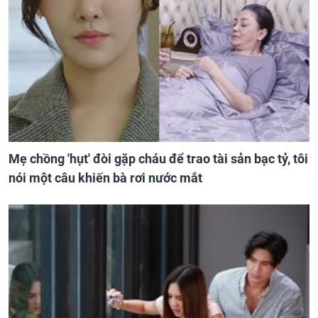
Mẹ chồng 'hụt' đòi gặp cháu để trao tài sản bạc tỷ, tôi
nói một câu khiến bà rơi nước mắt