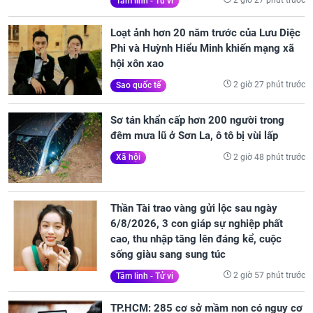
2 giờ 27 phút trước
Tâm linh - Tử vi
Loạt ảnh hơn 20 năm trước của Lưu Diệc
Phi và Huỳnh Hiểu Minh khiến mạng xã
hội xôn xao
2 giờ 27 phút trước
Sao quốc tế
Sơ tán khẩn cấp hơn 200 người trong
đêm mưa lũ ở Sơn La, ô tô bị vùi lấp
2 giờ 48 phút trước
Xã hội
Thần Tài trao vàng gửi lộc sau ngày
6/8/2026, 3 con giáp sự nghiệp phất
cao, thu nhập tăng lên đáng kể, cuộc
sống giàu sang sung túc
2 giờ 57 phút trước
Tâm linh - Tử vi
TP.HCM: 285 cơ sở mầm non có nguy cơ