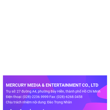
MERCURY MEDIA & ENTERTAINMENT CO., LTD
Trụ sở: 27 đường A4, phường Bảy Hiền, thành phố Hồ Chí Minh
Điện thoại: (028)-2236.9999 Fax: (028)-6268.0458
Chịu trách nhiệm nội dung: Đào Trọng Nhân