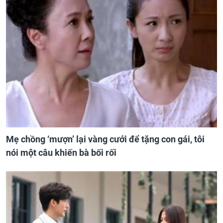
Mẹ chồng ‘mượn’ lại vàng cưới để tặng con gái, tôi
nói một câu khiến bà bối rối