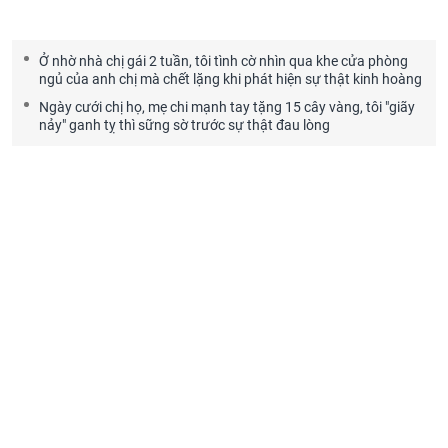
Ở nhờ nhà chị gái 2 tuần, tôi tình cờ nhìn qua khe cửa phòng
ngủ của anh chị mà chết lặng khi phát hiện sự thật kinh hoàng
Ngày cưới chị họ, mẹ chi mạnh tay tặng 15 cây vàng, tôi "giãy
nảy" ganh tỵ thì sững sờ trước sự thật đau lòng