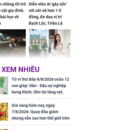
 chồng rồi trở
Diễn viên AI 'gây sốc'
 cột gia đình,
với cát-xê hơn 1 tỉ
a bài học về
đồng, đe dọa vị trí
n
Bạch Lộc, Triệu Lệ
Dĩnh
 Nữ công nhân
Đỗ Mỹ Linh hé lộ góc
 XEM NHIỀU
trên đường đi
bếp chill của nhà mới -
rong khu công
cạnh biệt thự bầu Hiển
Tử vi thứ Bảy 8/8/2026 ocủa 12
Sóng Thần
con giáp: Dần - Dậu sự nghiệp
hưng thịnh, tiền tài tăng vọt,
Mão - Thân công việc bất trắc,
tiền mất tật mang
Giá vàng hôm nay, ngày
7/8/2026: Quay đầu giảm
nhưng vẫn cao hơn thế giới trên
7 triệu đồng