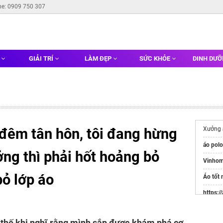
ne: 0909 750 307
G
GIẢI TRÍ
LÀM ĐẸP
SỨC KHỎE
DINH DƯ
 đêm tân hôn, tôi đang hừng
Xưởng
áo pol
ởng thì phải hốt hoảng bỏ
Vinhom
bỏ lớp áo
Áo tốt 
https:/
Websit
Đầu Tư
 thế khi nghĩ rằng mình sắp được khám phá cơ