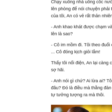
Chạy xuống nhà uống cốc nước l
lên phòng để nói chuyện phải t
của tôi, An có vẻ rất thản nhiê
- Anh khao khát được chạm vào c
lên là sao?
- Cô im mồm đi. Tôi theo đuổi 
... Cô đóng kịch giỏi lắm!
Thấy tôi nổi điện, An lại càng 
sợ hãi.
- Anh nói gì chứ? Ai lừa ai? Tô
đâu? Đó là điều mà thằng đàn 
tự tưởng tượng ra mà thôi.