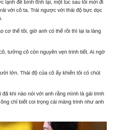
ạnh để bình tĩnh lại, một lúc sau tôi mới đi
rái với cô ta. Trái ngược với thái độ bực dọc
n.
ơ thể tôi, giờ anh có thể rồi thì lại la làng
cô, tưởng cô còn nguyên vẹn trinh tiết. Ai ngờ
cười lớn. Thái độ của cô ấy khiến tôi có chút
i đã khi nào nói với anh rằng mình là gái trinh
ông chỉ biết coi trọng cái màng trinh như anh