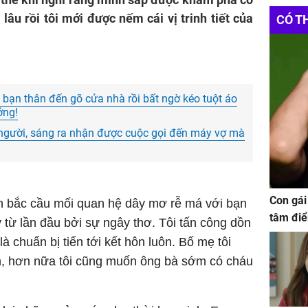
áo sưở
 lâu rồi tôi mới được nếm cái vị trinh tiết của
CÓ T
ô bạn thân đến gõ cửa nhà rồi bất ngờ kéo tuột áo
ởng!
 người, sáng ra nhận được cuộc gọi đến máy vợ mà
Con gái
ần bắc cầu mối quan hệ dây mơ rễ má với bạn
tâm điể
 từ lần đầu bởi sự ngây thơ. Tôi tấn công dồn
à chuẩn bị tiến tới kết hôn luôn. Bố mẹ tôi
m, hơn nữa tôi cũng muốn ông bà sớm có cháu