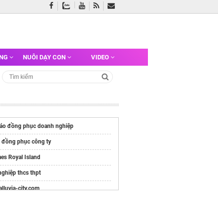
ỠNG
NUÔI DẠY CON
VIDEO
áo đồng phục doanh nghiệp
o đồng phục công ty
es Royal Island
nghiệp thcs thpt
/alluvia-city.com
e chính thức
Vinhomes Hải Vân Bay
Chủ