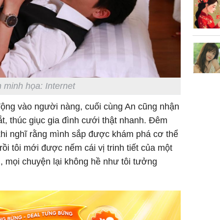
Sau 00h
8/8/2026
giàu san
đổi đời 
dung có 
ngày càn
sung túc
 minh họa: Internet
ộng vào người nàng, cuối cùng An cũng nhận
mắt, thúc giục gia đình cưới thật nhanh. Đêm
 khi nghĩ rằng mình sắp được khám phá cơ thể
rồi tôi mới được nếm cái vị trinh tiết của một
, mọi chuyện lại không hề như tôi tưởng