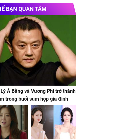
i ấm
KENKO
HỂ BẠN QUAN TÂM
 Lý Á Bằng và Vương Phi trở thành
m trong buổi sum họp gia đình