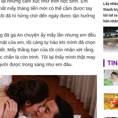
 lại những cảm xúc như thời học sinh. Em
Lấy nhầm
i mất mấy tháng liền mới có thể cầm được tay
thành trụ
 tôi đã hí hửng chờ đến ngày được tận hưởng
tôi rút r
hôn nhâ
cũng đã gạ An chuyện ấy mấy lần nhưng em đều
mặt của em, tôi càng tự hào khi mình đã chọn
iết. Mấy thằng bạn của tôi còn nhận xét rằng,
 chắn là còn trinh. Tôi lại thấy mình thật may
TP.HCM:
TIN
người được trong sáng như em đâu.
tử vong 
làm về t
nghiệp 