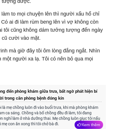
ng tượng được.
 làm to mọi chuyện lên thì người xấu hổ chỉ
. Có ai đi làm rùm beng lên vì vợ không còn
lại tôi cũng không dám tưởng tượng đến ngày
 cũ cười vào mặt.
rinh mà giờ đây tôi ôm lòng đắng ngắt. Nhìn
 một người xa lạ. Tôi có nên bỏ qua mọi
g đến phòng khám giữa trưa, bất ngờ phát hiện bí
ời trong căn phòng bệnh đóng kín
i là mẹ chồng luôn đi vào buổi trưa, khi mà phòng khám
làm ca sáng. Chồng và bố chồng đều đi làm, tôi đang
n nghỉ làm ở nhà dưỡng thai. Mẹ chồng luôn giục tôi nấu
 mẹ con ăn xong thì tôi chở bà đi.
Xem thêm