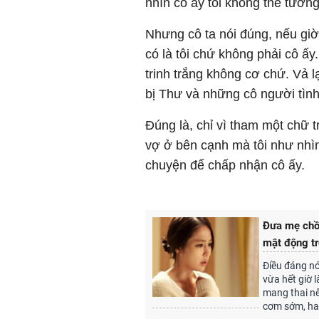
nhìn cô ấy tôi không thể tưở
Nhưng cô ta nói đúng, nếu giờ
có là tôi chứ không phải cô ấy
trinh trắng không cơ chứ. Vả 
bị Thư và những cô người tình
Đúng là, chỉ vì tham một chữ t
vợ ở bên cạnh mà tôi như nhìn
chuyện để chấp nhận cô ấy.
Đưa mẹ chồn
mật động tr
Điều đáng nó
vừa hết giờ 
mang thai nê
cơm sớm, hai