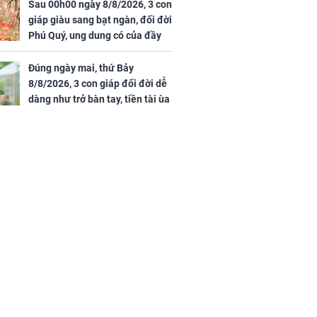
Sau 00h00 ngày 8/8/2026, 3 con
00 ngày
giáp giàu sang bạt ngàn, đổi đời
, 3 con giáp
Phú Quý, ung dung có của đầy
g bạt ngàn,
nhà, ngày càng hưng thịnh sung
Phú Quý, ung
túc
của đầy nhà,
Đúng ngày mai, thứ Bảy
g hưng thịnh
8/8/2026, 3 con giáp đổi đời dễ
dàng như trở bàn tay, tiền tài ùa
tới, ngồi không lộc cũng đến,
phú quý theo tới già