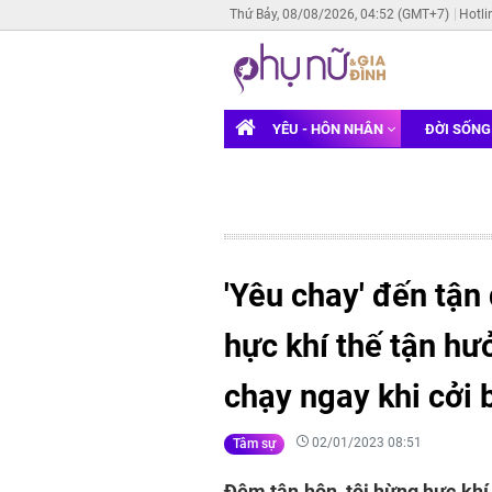
Thứ Bảy, 08/08/2026, 04:52 (GMT+7)
Hotli
YÊU - HÔN NHÂN
ĐỜI SỐN
'Yêu chay' đến tận
hực khí thế tận hư
chạy ngay khi cởi 
02/01/2023 08:51
Tâm sự
Đêm tân hôn, tôi hừng hực khí