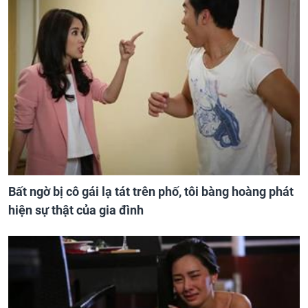
Bất ngờ bị cô gái lạ tát trên phố, tôi bàng hoàng phát
hiện sự thật của gia đình