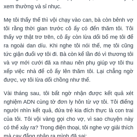
xem thường và sỉ nhục.
Mẹ tôi thấy thế thì vội chạy vào can, bà còn bênh vợ
tôi rằng thời gian trước cô ấy có đến thăm tôi. Tôi
thấy vợ thật trơ trẽn, cô ấy còn lừa dối bố mẹ tôi để
ra ngoài dan díu. Khi nghe tôi nói thế, mẹ tôi cũng
tức giận đuổi vợ tôi đi. Bà còn kể lần đó vì thương tôi
và vợ mới cưới đã xa nhau nên phụ giúp vợ tôi thu
xếp việc nhà để cô ấy lên thăm tôi. Lại chẳng ngờ
được, vợ tôi lừa dối chồng như thế.
Vài tháng sau, tôi bất ngờ nhận được kết quả xét
nghiệm ADN cùng tờ đơn ly hôn từ vợ tôi. Tôi điếng
người nhìn kết quả, đứa trẻ kia đích thực là con trai
của tôi. Tôi vội vàng gọi cho vợ, vì sao chuyện này
có thể xảy ra? Trong điện thoại, tôi nghe vợ giải thích
mà cay đắng nhận ra mình đã sai: