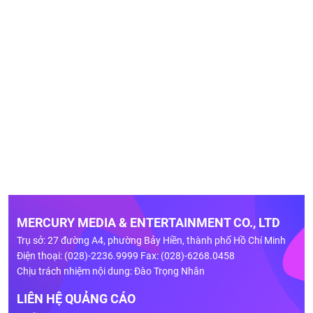
MERCURY MEDIA & ENTERTAINMENT CO., LTD
Trụ sở: 27 đường A4, phường Bảy Hiền, thành phố Hồ Chí Minh
Điện thoại: (028)-2236.9999 Fax: (028)-6268.0458
Chịu trách nhiệm nội dung: Đào Trọng Nhân
LIÊN HỆ QUẢNG CÁO