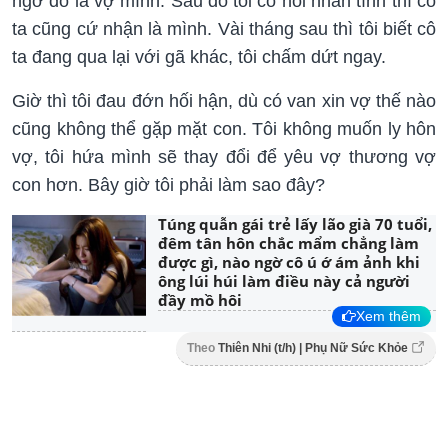
ngờ đó là vợ mình. Sau đó tôi có hỏi nhân tình thì cô
ta cũng cứ nhận là mình. Vài tháng sau thì tôi biết cô
ta đang qua lại với gã khác, tôi chấm dứt ngay.
Giờ thì tôi đau đớn hối hận, dù có van xin vợ thế nào
cũng không thể gặp mặt con. Tôi không muốn ly hôn
vợ, tôi hứa mình sẽ thay đổi để yêu vợ thương vợ
con hơn. Bây giờ tôi phải làm sao đây?
Túng quẫn gái trẻ lấy lão già 70 tuổi,
đêm tân hôn chắc mẩm chẳng làm
được gì, nào ngờ cô ú ớ ám ảnh khi
ông lúi húi làm điều này cả người
đầy mồ hôi
Xem thêm
Theo
Thiên Nhi (t/h) | Phụ Nữ Sức Khỏe