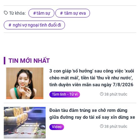
Từ khóa:
tâm sự
tâm sự eva
nghi vợ ngoại tình đuổi đi
TIN MỚI NHẤT
3 con giáp 'số hưởng' sau công việc 'xuôi
chèo mát mái', tiền tài 'thu về như nước',
tình duyên viên mãn sau ngày 7/8/2026
38 phút trước
Tâm linh - Tử vi
Đoàn tàu đâm trúng xe chở rơm dừng
giữa đường ray do tài xế say xỉn dừng xe
38 phút trước
Video