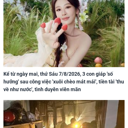
Kể từ ngày mai, thứ Sáu 7/8/2026, 3 con giáp 'số
hưởng' sau công việc 'xuôi chèo mát mái', tiền tài 'thu
về như nước', tình duyên viên mãn