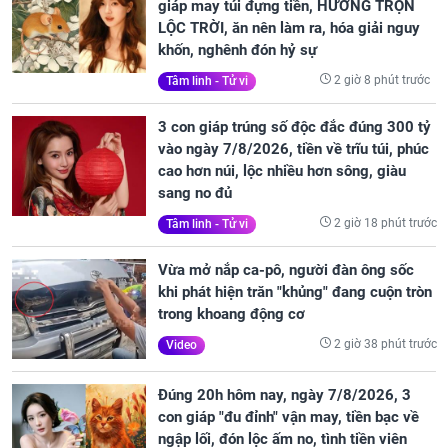
giáp may túi đựng tiền, HƯỞNG TRỌN
LỘC TRỜI, ăn nên làm ra, hóa giải nguy
khốn, nghênh đón hỷ sự
2 giờ 8 phút trước
Tâm linh - Tử vi
3 con giáp trúng số độc đắc đúng 300 tỷ
vào ngày 7/8/2026, tiền về trĩu túi, phúc
cao hơn núi, lộc nhiều hơn sông, giàu
sang no đủ
2 giờ 18 phút trước
Tâm linh - Tử vi
Vừa mở nắp ca-pô, người đàn ông sốc
khi phát hiện trăn "khủng" đang cuộn tròn
trong khoang động cơ
2 giờ 38 phút trước
Video
Đúng 20h hôm nay, ngày 7/8/2026, 3
con giáp "đu đỉnh" vận may, tiền bạc về
ngập lối, đón lộc ấm no, tình tiền viên