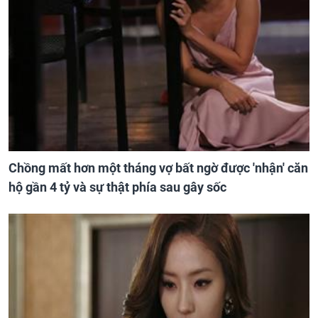
Chồng mất hơn một tháng vợ bất ngờ được 'nhận' căn
hộ gần 4 tỷ và sự thật phía sau gây sốc