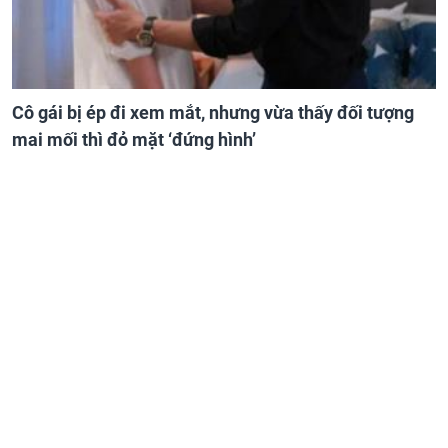
Cô gái bị ép đi xem mắt, nhưng vừa thấy đối tượng
mai mối thì đỏ mặt ‘đứng hình’