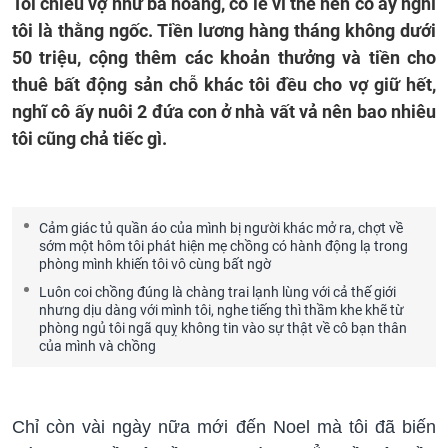
Tôi chiều vợ như bà hoàng, có lẽ vì thế nên cô ấy nghĩ
tôi là thằng ngốc. Tiền lương hàng tháng không dưới
50 triệu, cộng thêm các khoản thưởng và tiền cho
thuê bất động sản chỗ khác tôi đều cho vợ giữ hết,
nghĩ cô ấy nuôi 2 đứa con ở nhà vất vả nên bao nhiêu
tôi cũng chả tiếc gì.
Cảm giác tủ quần áo của mình bị người khác mở ra, chợt về
sớm một hôm tôi phát hiện mẹ chồng có hành động lạ trong
phòng mình khiến tôi vô cùng bất ngờ
Luôn coi chồng đúng là chàng trai lạnh lùng với cả thế giới
nhưng dịu dàng với mình tôi, nghe tiếng thì thầm khe khẽ từ
phòng ngủ tôi ngã quỵ không tin vào sự thật về cô bạn thân
của mình và chồng
Chỉ còn vài ngày nữa mới đến Noel mà tôi đã biến