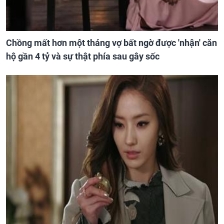
Chồng mất hơn một tháng vợ bất ngờ được 'nhận' căn
hộ gần 4 tỷ và sự thật phía sau gây sốc