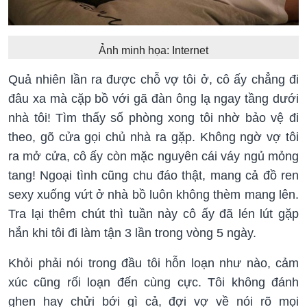
Ảnh minh họa: Internet
Quả nhiên lần ra được chỗ vợ tôi ở, cô ấy chẳng đi
đâu xa mà cặp bồ với gã đàn ông lạ ngay tầng dưới
nhà tôi! Tìm thấy số phòng xong tôi nhờ bảo vệ đi
theo, gõ cửa gọi chủ nhà ra gặp. Không ngờ vợ tôi
ra mở cửa, cô ấy còn mặc nguyên cái váy ngủ mỏng
tang! Ngoại tình cũng chu đáo thật, mang cả đồ ren
sexy xuống vứt ở nhà bồ luôn không thèm mang lên.
Tra lại thêm chút thì tuần này cô ấy đã lén lút gặp
hắn khi tôi đi làm tận 3 lần trong vòng 5 ngày.
Khỏi phải nói trong đầu tôi hỗn loạn như nào, cảm
xúc cũng rối loạn đến cùng cực. Tôi không đánh
ghen hay chửi bới gì cả, đợi vợ về nói rõ mọi