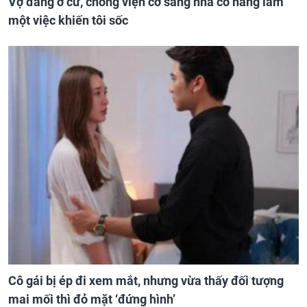
Vợ đang ở cữ, chồng viện cớ sang nhà cô hàng làm
một việc khiến tôi sốc
Cô gái bị ép đi xem mắt, nhưng vừa thấy đối tượng
mai mối thì đỏ mặt ‘đứng hình’