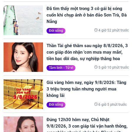
Đã tìm thấy một trong 3 cô gái bị sóng
cuốn khi chụp ảnh ở bán đảo Sơn Trà, Đà
Nẵng
4 giờ 52 phút trước
Đời sống
Thần Tài ghé thăm sau ngày 8/8/2026, 3
con giáp đón nhận 'cơn mưa may mắn',
tiền bạc dồi dào, sự nghiệp thăng hoa
5 giờ 10 phút trước
Tâm linh - Tử vi
Giá vàng hôm nay, ngày 9/8/2026: Tăng
3 triệu trong tuần nhưng người mua
không lãi
6 giờ 5 phút trước
Đời sống
Đúng 12h30 hôm nay, Chủ Nhật
9/8/2026, 3 con giáp tài vận hanh thông,