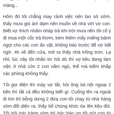
màng...
Hôm đó tôi chẳng may rảnh việc nên tan sở sớm,
thấy mưa gió ảm đạm nên muốn về nhà với vợ con.
Biết vợ thích nhấm nháp trà khi trời mưa nên tôi cố ý
đi mua một cốc trà thơm, kèm thêm mấy miếng bánh
ngọt cho các con ăn vặt, không báo trước để vợ bất
ngờ. 4h về đến cửa, mở ra thấy nhà trống trơn. Lạ
nhỉ, lúc nãy tôi nhắn tin hỏi dò thì vợ kêu đang làm
việc ở nhà còn 2 con nằm ngủ, thế mà kiểm khắp
các phòng không thấy.
Tôi gọi điện thì máy vợ tắt, hỏi ông bà nội ngoại 2
bên thì tất cả đều không biết gì. Cuống lên ra ngoài
đi tìm thì bỗng dưng 2 đứa con tôi chạy từ nhà hàng
xóm đối diện ra, thấy bố chúng khóc òa lên kêu đói.
Tôi hỏi bác hàng xóm thì bác bảo vợ tôi gửi con từ