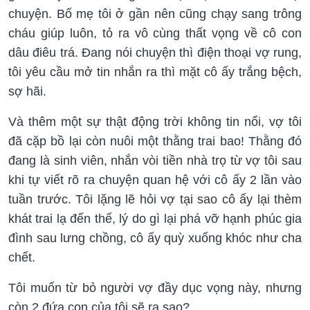
chuyện. Bố mẹ tôi ở gần nên cũng chạy sang trông
cháu giúp luôn, tỏ ra vô cùng thất vọng về cô con
dâu điêu trá. Đang nói chuyện thì điện thoại vợ rung,
tôi yêu cầu mở tin nhắn ra thì mặt cô ấy trắng bệch,
sợ hãi.
Và thêm một sự thật động trời không tin nổi, vợ tôi
đã cặp bồ lại còn nuôi một thằng trai bao! Thằng đó
đang là sinh viên, nhắn vòi tiền nhà trọ từ vợ tôi sau
khi tự viết rõ ra chuyện quan hệ với cô ấy 2 lần vào
tuần trước. Tôi lặng lẽ hỏi vợ tại sao cô ấy lại thèm
khát trai lạ đến thế, lý do gì lại phá vỡ hạnh phúc gia
đình sau lưng chồng, cô ấy quỳ xuống khóc như cha
chết.
Tôi muốn từ bỏ người vợ đầy dục vọng này, nhưng
còn 2 đứa con của tôi sẽ ra sao?...