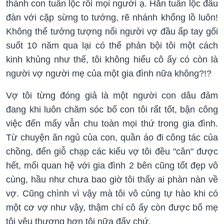
thành con tuần lộc rồi mọi người ạ. Hẳn tuần lộc đầu
đàn với cặp sừng to tướng, rẽ nhánh khổng lồ luôn!
Không thể tưởng tượng nổi người vợ đầu ấp tay gối
suốt 10 năm qua lại có thể phản bội tôi một cách
kinh khủng như thế, tôi không hiểu cô ấy có còn là
người vợ người mẹ của một gia đình nữa không?!?
Vợ tôi từng đóng giả là một người con dâu đảm
đang khi luôn chăm sóc bố con tôi rất tốt, bận công
việc đến mấy vẫn chu toàn mọi thứ trong gia đình.
Từ chuyện ăn ngủ của con, quần áo đi công tác của
chồng, đến giỗ chạp các kiểu vợ tôi đều "cân" được
hết, mối quan hệ với gia đình 2 bên cũng tốt đẹp vô
cùng, hầu như chưa bao giờ tôi thấy ai phàn nàn về
vợ. Cũng chình vì vậy mà tôi vô cùng tự hào khi có
một cơ vợ như vậy, thậm chí cô ấy còn được bố mẹ
tôi yêu thương hơn tôi nữa đấy chứ.