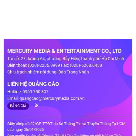
MERCURY MEDIA & ENTERTAINMENT CO., LTD
Trụ sở: 27 đường A4, phường Bảy Hiền, thành phố Hồ Chí Minh
Điện thoại: (028)-2236.9999 Fax: (028)-6268.0458
Chịu trách nhiệm nội dung: Đào Trọng Nhân
LIÊN HỆ QUẢNG CÁO
Hotline: 0909 750 307
Email:
quangcao@mercurymedia.com.vn
BẢNG GIÁ
Giấy phép số 02/GP-TTĐT do Sở Thông Tin và Truyền Thông Tp.HCM
cấp ngày 06/01/2025
Bản quyền thuộc về Công ty TNHH Truyền thông và giải trí Sao Thủy.