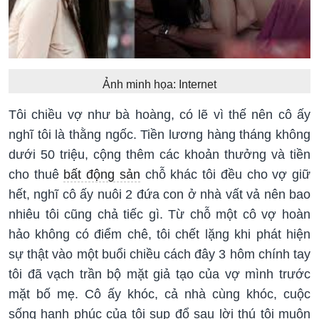
Ảnh minh họa: Internet
Tôi chiều vợ như bà hoàng, có lẽ vì thế nên cô ấy
nghĩ tôi là thằng ngốc. Tiền lương hàng tháng không
dưới 50 triệu, cộng thêm các khoản thưởng và tiền
cho thuê
bất động sản
chỗ khác tôi đều cho vợ giữ
hết, nghĩ cô ấy nuôi 2 đứa con ở nhà vất vả nên bao
nhiêu tôi cũng chả tiếc gì. Từ chỗ một cô vợ hoàn
hảo không có điểm chê, tôi chết lặng khi phát hiện
sự thật vào một buổi chiều cách đây 3 hôm chính tay
tôi đã vạch trần bộ mặt giả tạo của vợ mình trước
mặt bố mẹ. Cô ấy khóc, cả nhà cùng khóc, cuộc
sống hạnh phúc của tôi sụp đổ sau lời thú tội muộn