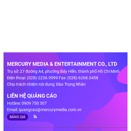
MERCURY MEDIA & ENTERTAINMENT CO., LTD
Trụ sở: 27 đường A4, phường Bảy Hiền, thành phố Hồ Chí Minh
Điện thoại: (028)-2236.9999 Fax: (028)-6268.0458
Chịu trách nhiệm nội dung: Đào Trọng Nhân
LIÊN HỆ QUẢNG CÁO
Hotline: 0909 750 307
Email:
quangcao@mercurymedia.com.vn
BẢNG GIÁ