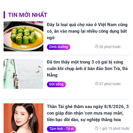
TIN MỚI NHẤT
Đây là loại quả chợ nào ở Việt Nam cũng
có, ăn vào mang lại nhiều công dụng bất
ngờ
28 phút trước
Dinh dưỡng
Đã tìm thấy một trong 3 cô gái bị sóng
cuốn khi chụp ảnh ở bán đảo Sơn Trà, Đà
Nẵng
57 phút trước
Đời sống
Thần Tài ghé thăm sau ngày 8/8/2026, 3
con giáp đón nhận 'cơn mưa may mắn',
tiền bạc dồi dào, sự nghiệp thăng hoa
1 giờ 15 phút trước
Tâm linh - Tử vi