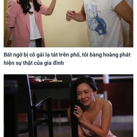
Bất ngờ bị cô gái lạ tát trên phố, tôi bàng hoàng phát
hiện sự thật của gia đình