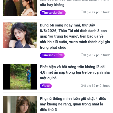
nữa hay không
8 giờ 22 phút trước
Tâm sự gia đình
Đúng 6h sáng ngày mai, thứ Bảy
8/8/2026, Thần Tài chỉ đích danh 3 con
giáp 'rơi trúng hố vàng', tiền bạc ùa về
nhà 'như lũ cuốn', vươn mình thành đại gia
trong phút chốc
8 giờ 37 phút trước
Tâm linh - Tử vi
Phát hiện và bắt sống trăn khổng lồ dài
4,8 mét ẩn nấp trong bụi tre bên cạnh nhà
một cụ bà
8 giờ 52 phút trước
Video
Phụ nữ thông minh luôn giữ chặt 4 điều
này không hé răng, quan trọng nhất là
điều thứ 3