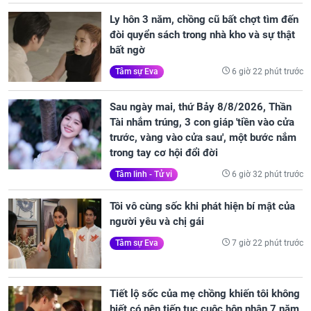
Ly hôn 3 năm, chồng cũ bất chợt tìm đến
đòi quyển sách trong nhà kho và sự thật
bất ngờ
6 giờ 22 phút trước
Tâm sự Eva
Sau ngày mai, thứ Bảy 8/8/2026, Thần
Tài nhắm trúng, 3 con giáp 'tiền vào cửa
trước, vàng vào cửa sau', một bước nắm
trong tay cơ hội đổi đời
6 giờ 32 phút trước
Tâm linh - Tử vi
Tôi vô cùng sốc khi phát hiện bí mật của
người yêu và chị gái
7 giờ 22 phút trước
Tâm sự Eva
Tiết lộ sốc của mẹ chồng khiến tôi không
biết có nên tiếp tục cuộc hôn nhân 7 năm