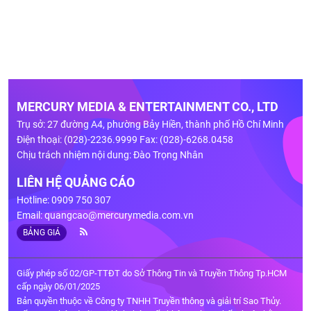
MERCURY MEDIA & ENTERTAINMENT CO., LTD
Trụ sở: 27 đường A4, phường Bảy Hiền, thành phố Hồ Chí Minh
Điện thoại: (028)-2236.9999 Fax: (028)-6268.0458
Chịu trách nhiệm nội dung: Đào Trọng Nhân
LIÊN HỆ QUẢNG CÁO
Hotline: 0909 750 307
Email:
quangcao@mercurymedia.com.vn
BẢNG GIÁ
Giấy phép số 02/GP-TTĐT do Sở Thông Tin và Truyền Thông Tp.HCM
cấp ngày 06/01/2025
Bản quyền thuộc về Công ty TNHH Truyền thông và giải trí Sao Thủy.