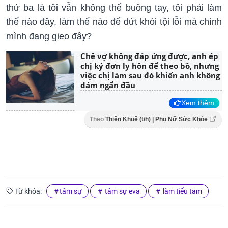
thứ ba là tôi vẫn không thể buông tay, tôi phải làm
thế nào đây, làm thế nào để dứt khỏi tội lỗi mà chính
mình đang gieo đây?
Chê vợ không đáp ứng được, anh ép
chị ký đơn ly hôn để theo bồ, nhưng
việc chị làm sau đó khiến anh không
dám ngẩn đầu
Xem thêm
Theo
Thiên Khuê (t/h) | Phụ Nữ Sức Khỏe
Từ khóa:
tâm sự
tâm sự eva
làm tiểu tam