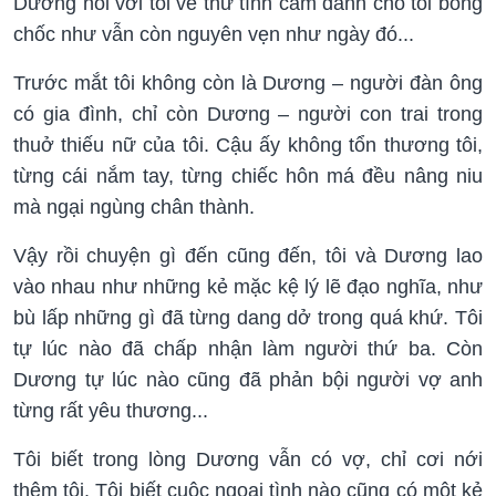
Dương nói với tôi về thứ tình cảm dành cho tôi bỗng
chốc như vẫn còn nguyên vẹn như ngày đó...
Trước mắt tôi không còn là Dương – người đàn ông
có gia đình, chỉ còn Dương – người con trai trong
thuở thiếu nữ của tôi. Cậu ấy không tổn thương tôi,
từng cái nắm tay, từng chiếc hôn má đều nâng niu
mà ngại ngùng chân thành.
Vậy rồi chuyện gì đến cũng đến, tôi và Dương lao
vào nhau như những kẻ mặc kệ lý lẽ đạo nghĩa, như
bù lấp những gì đã từng dang dở trong quá khứ. Tôi
tự lúc nào đã chấp nhận làm người thứ ba. Còn
Dương tự lúc nào cũng đã phản bội người vợ anh
từng rất yêu thương...
Tôi biết trong lòng Dương vẫn có vợ, chỉ cơi nới
thêm tôi. Tôi biết cuộc ngoại tình nào cũng có một kẻ