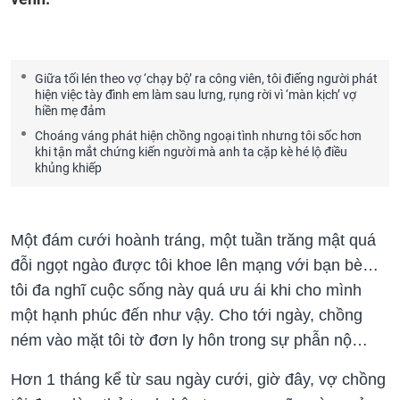
Giữa tối lén theo vợ ‘chạy bộ’ ra công viên, tôi điếng người phát
hiện việc tày đình em làm sau lưng, rụng rời vì ‘màn kịch’ vợ
hiền mẹ đảm
Choáng váng phát hiện chồng ngoại tình nhưng tôi sốc hơn
khi tận mắt chứng kiến người mà anh ta cặp kè hé lộ điều
khủng khiếp
Một đám cưới hoành tráng, một tuần trăng mật quá
đỗi ngọt ngào được tôi khoe lên mạng với bạn bè…
tôi đa nghĩ cuộc sống này quá ưu ái khi cho mình
một hạnh phúc đến như vậy. Cho tới ngày, chồng
ném vào mặt tôi tờ đơn ly hôn trong sự phẫn nộ…
Hơn 1 tháng kể từ sau ngày cưới, giờ đây, vợ chồng