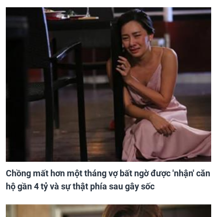
Chồng mất hơn một tháng vợ bất ngờ được 'nhận' căn
hộ gần 4 tỷ và sự thật phía sau gây sốc