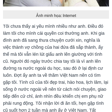
Ảnh minh họa: Internet
Tôi chưa thấy ai yêu mình nhiều như anh. Điều đó
làm tôi cho mình cái quyền coi thường anh. Khi gia
đình anh đã sang thưa chuyện cưới xin, nghĩa là
việc thành vợ chồng của hai đứa đã sắp thành, ấy
thế mà tôi vẫn lén lút giấu anh lên giường với tình
cũ. Người đó ngày trước chia tay tôi là vì anh lên
đường ra nước ngoài du học, sau đó ở lại định cư
luôn. Đợt ấy anh ta về thăm Việt Nam nên có tìm
gặp tôi. Tình cũ của tôi đẹp trai, hào hoa, lịch lãm, lại
sống ở nước ngoài về nên từ cách nói chuyện, giao
tiếp đến cử chỉ, ánh nhìn đều khiến chị em phụ nữ
phải rung động. Tôi nhận lời đi ăn tối, hẹn gặp tình
cũ suốt hơn 2 tuần mà anh ấy ở Việt Nam. Tất