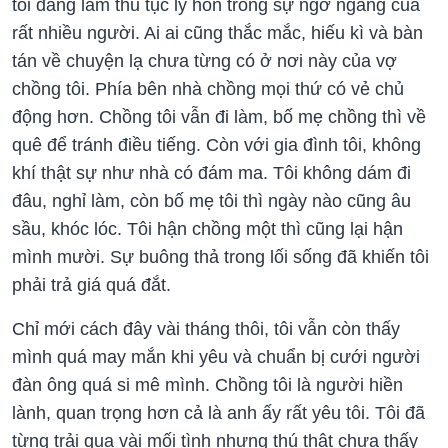
tôi đang làm thủ tục ly hôn trong sự ngỡ ngàng của
rất nhiều người. Ai ai cũng thắc mắc, hiếu kì và bàn
tán về chuyện lạ chưa từng có ở nơi này của vợ
chồng tôi. Phía bên nhà chồng mọi thứ có vẻ chủ
động hơn. Chồng tôi vẫn đi làm, bố mẹ chồng thì về
quê để tránh điều tiếng. Còn với gia đình tôi, không
khí thật sự như nhà có đám ma. Tôi không dám đi
đâu, nghỉ làm, còn bố mẹ tôi thì ngày nào cũng âu
sầu, khóc lóc. Tôi hận chồng một thì cũng lại hận
mình mười. Sự buông thả trong lối sống đã khiến tôi
phải trả giá quá đắt.
Chỉ mới cách đây vài tháng thôi, tôi vẫn còn thấy
mình quá may mắn khi yêu và chuẩn bị cưới người
đàn ông quá si mê mình. Chồng tôi là người hiền
lành, quan trọng hơn cả là anh ấy rất yêu tôi. Tôi đã
từng trải qua vài mối tình nhưng thú thật chưa thấy