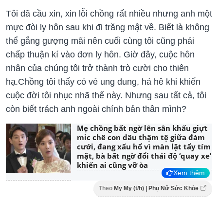
Tôi đã cầu xin, xin lỗi chồng rất nhiều nhưng anh một
mực đòi ly hôn sau khi đi trăng mật về. Biết là không
thể gắng gượng mãi nên cuối cùng tôi cũng phải
chấp thuận kí vào đơn ly hôn. Giờ đây, cuộc hôn
nhân của chúng tôi trở thành trò cười cho thiên
hạ.Chồng tôi thấy có vẻ ung dung, hả hê khi khiến
cuộc đời tôi nhục nhã thế này. Nhưng sau tất cả, tôi
còn biết trách anh ngoài chính bản thân mình?
Mẹ chồng bất ngờ lên sân khấu giựt
mic chê con dâu thậm tệ giữa đám
cưới, đang xấu hổ vì màn lật tẩy tím
mặt, bà bất ngờ đổi thái độ ‘quay xe’
khiến ai cũng vỡ òa
Xem thêm
Theo
My My (t/h) | Phụ Nữ Sức Khỏe