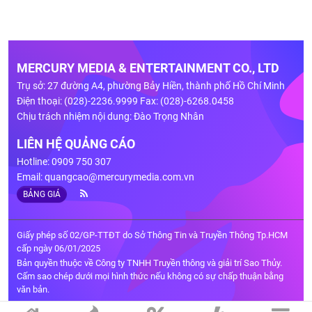
MERCURY MEDIA & ENTERTAINMENT CO., LTD
Trụ sở: 27 đường A4, phường Bảy Hiền, thành phố Hồ Chí Minh
Điện thoại: (028)-2236.9999 Fax: (028)-6268.0458
Chịu trách nhiệm nội dung: Đào Trọng Nhân
LIÊN HỆ QUẢNG CÁO
Hotline: 0909 750 307
Email:
quangcao@mercurymedia.com.vn
BẢNG GIÁ
Giấy phép số 02/GP-TTĐT do Sở Thông Tin và Truyền Thông Tp.HCM
cấp ngày 06/01/2025
Bản quyền thuộc về Công ty TNHH Truyền thông và giải trí Sao Thủy.
Cấm sao chép dưới mọi hình thức nếu không có sự chấp thuận bằng
văn bản.