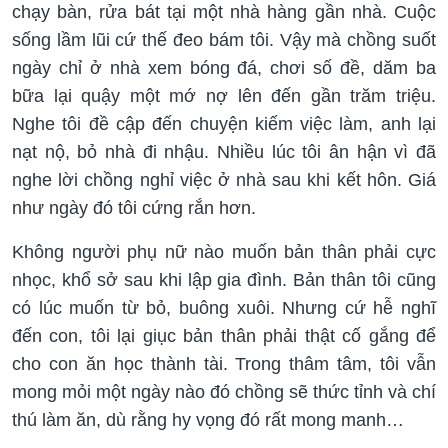
chạy bàn, rửa bát tại một nhà hàng gần nhà. Cuộc
sống lầm lũi cứ thế đeo bám tôi. Vậy mà chồng suốt
ngày chỉ ở nhà xem bóng đá, chơi số đề, dăm ba
bữa lại quậy một mớ nợ lên đến gần trăm triệu.
Nghe tôi đề cập đến chuyện kiếm việc làm, anh lại
nạt nộ, bỏ nhà đi nhậu. Nhiều lúc tôi ân hận vì đã
nghe lời chồng nghỉ việc ở nhà sau khi kết hôn. Giá
như ngày đó tôi cứng rắn hơn.
Không người phụ nữ nào muốn bản thân phải cực
nhọc, khổ sở sau khi lập gia đình. Bản thân tôi cũng
có lúc muốn từ bỏ, buông xuôi. Nhưng cứ hễ nghĩ
đến con, tôi lại giục bản thân phải thật cố gắng để
cho con ăn học thành tài. Trong thâm tâm, tôi vẫn
mong mỏi một ngày nào đó chồng sẽ thức tỉnh và chí
thú làm ăn, dù rằng hy vọng đó rất mong manh…