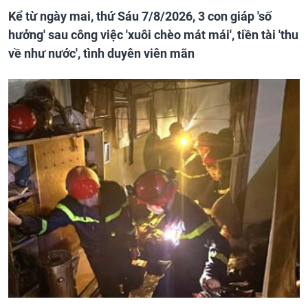
Kể từ ngày mai, thứ Sáu 7/8/2026, 3 con giáp 'số
hưởng' sau công việc 'xuôi chèo mát mái', tiền tài 'thu
về như nước', tình duyên viên mãn