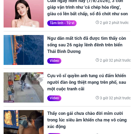
Cuối ngày hôm nay (7/8/2026), 3 con
giáp vận trình như 'cá chép hóa rồng',
giàu có lên bất chấp, số đỏ chót như son
2 giờ 2 phút trước
Tâm linh - Tử vi
Ngư dân mất tích đã được tìm thấy còn
sống sau 26 ngày lênh đênh trên biển
Thái Bình Dương
2 giờ 32 phút trước
Video
Cựu võ sĩ quyền anh tung cú đấm khiến
người đàn ông thiệt mạng trên phố, sau
một cuộc tranh cãi
3 giờ 32 phút trước
Video
Thấy con gái chưa chào đời mỉm cười
trong lúc siêu âm khiến cha mẹ vô cùng
xúc động