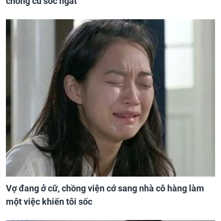
chồng cũ sốc ngất
Vợ đang ở cữ, chồng viện cớ sang nhà cô hàng làm
một việc khiến tôi sốc