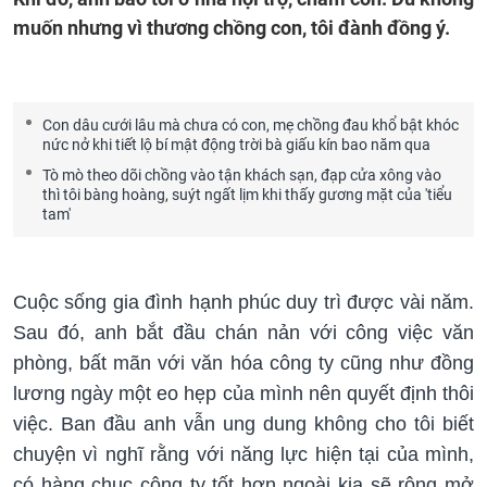
muốn nhưng vì thương chồng con, tôi đành đồng ý.
Con dâu cưới lâu mà chưa có con, mẹ chồng đau khổ bật khóc
nức nở khi tiết lộ bí mật động trời bà giấu kín bao năm qua
Tò mò theo dõi chồng vào tận khách sạn, đạp cửa xông vào
thì tôi bàng hoàng, suýt ngất lịm khi thấy gương mặt của 'tiểu
tam'
Cuộc sống gia đình hạnh phúc duy trì được vài năm.
Sau đó, anh bắt đầu chán nản với công việc văn
phòng, bất mãn với văn hóa công ty cũng như đồng
lương ngày một eo hẹp của mình nên quyết định thôi
việc. Ban đầu anh vẫn ung dung không cho tôi biết
chuyện vì nghĩ rằng với năng lực hiện tại của mình,
có hàng chục công ty tốt hơn ngoài kia sẽ rộng mở