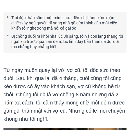
Trai độc thân sống một mình, nửa đêm chị hàng xóm mặc
chiếc váy ngủ quyến rũ sang nhà gõ cửa thỉnh cầu một việc
khiến tôi nghe xong mà nổi cả gai óc
Bị chồng đuổi ra khỏi nhà lúc 3h sáng, tôi và con lang thang rồi
ngất xĩu trước quán ăn đêm, lúc tỉnh dậy bản thân đã đổi đời
mà chẳng hay chẳng biết
Từ ngày muốn quay lại với vợ cũ, tôi dốc sức theo
đuổi. Sau khi qua lại đã 4 tháng, cuối cùng tôi cũng
kéo được cô ấy vào khách sạn, vợ cũ không hề từ
chối. Chúng tôi đã là vợ chồng 8 năm nhưng đã 2
năm xa cách, tôi cảm thấy mong chờ một đêm được
gần gũi thân mật với vợ cũ. Nhưng có lẽ mọi chuyện
không như tôi nghĩ.