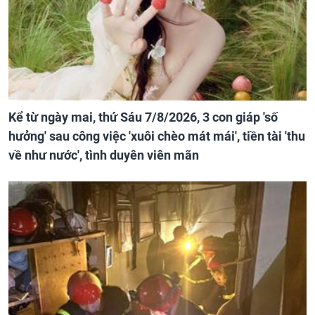
Kể từ ngày mai, thứ Sáu 7/8/2026, 3 con giáp 'số
hưởng' sau công việc 'xuôi chèo mát mái', tiền tài 'thu
về như nước', tình duyên viên mãn