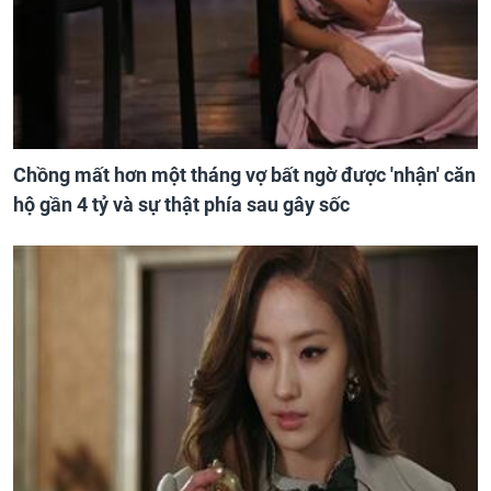
Chồng mất hơn một tháng vợ bất ngờ được 'nhận' căn
hộ gần 4 tỷ và sự thật phía sau gây sốc