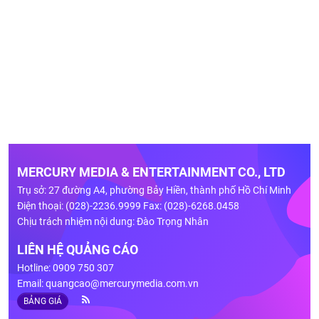
MERCURY MEDIA & ENTERTAINMENT CO., LTD
Trụ sở: 27 đường A4, phường Bảy Hiền, thành phố Hồ Chí Minh
Điện thoại: (028)-2236.9999 Fax: (028)-6268.0458
Chịu trách nhiệm nội dung: Đào Trọng Nhân
LIÊN HỆ QUẢNG CÁO
Hotline: 0909 750 307
Email:
quangcao@mercurymedia.com.vn
BẢNG GIÁ