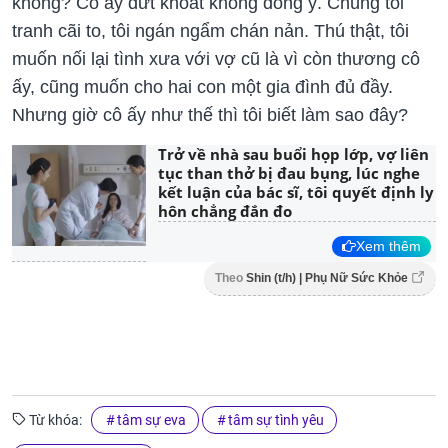
không? Cô ấy dứt khoát không đồng ý. Chúng tôi
tranh cãi to, tôi ngán ngẩm chán nản. Thú thật, tôi
muốn nối lại tình xưa với vợ cũ là vì còn thương cô
ấy, cũng muốn cho hai con một gia đình đủ đầy.
Nhưng giờ cô ấy như thế thì tôi biết làm sao đây?
Trở về nhà sau buổi họp lớp, vợ liên
tục than thở bị đau bụng, lúc nghe
kết luận của bác sĩ, tôi quyết định ly
hôn chẳng đắn đo
Xem thêm
Theo
Shin (t/h) | Phụ Nữ Sức Khỏe
Từ khóa:
tâm sự eva
tâm sự tình yêu