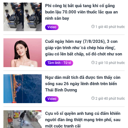
Phi công bị bắt quả tang khi cố gắng
buôn lậu 70.000 viên thuốc lắc qua an
ninh sân bay
1 giờ 40 phút trước
Video
Cuối ngày hôm nay (7/8/2026), 3 con
giáp vận trình như 'cá chép hóa rồng',
giàu có lên bất chấp, số đỏ chót như son
2 giờ 10 phút trước
Tâm linh - Tử vi
Ngư dân mất tích đã được tìm thấy còn
sống sau 26 ngày lênh đênh trên biển
Thái Bình Dương
2 giờ 40 phút trước
Video
Cựu võ sĩ quyền anh tung cú đấm khiến
người đàn ông thiệt mạng trên phố, sau
một cuộc tranh cãi