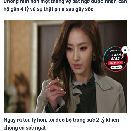
Chồng mất hơn một tháng vợ bất ngờ được 'nhận' căn
hộ gần 4 tỷ và sự thật phía sau gây sốc
✕
Ngày ra tòa ly hôn, tôi đeo bộ trang sức 2 tỷ khiến
chồng cũ sốc ngất