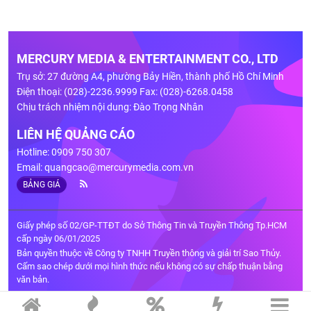
MERCURY MEDIA & ENTERTAINMENT CO., LTD
Trụ sở: 27 đường A4, phường Bảy Hiền, thành phố Hồ Chí Minh
Điện thoại: (028)-2236.9999 Fax: (028)-6268.0458
Chịu trách nhiệm nội dung: Đào Trọng Nhân
LIÊN HỆ QUẢNG CÁO
Hotline: 0909 750 307
Email:
quangcao@mercurymedia.com.vn
BẢNG GIÁ
Giấy phép số 02/GP-TTĐT do Sở Thông Tin và Truyền Thông Tp.HCM
cấp ngày 06/01/2025
Bản quyền thuộc về Công ty TNHH Truyền thông và giải trí Sao Thủy.
Cấm sao chép dưới mọi hình thức nếu không có sự chấp thuận bằng
văn bản.