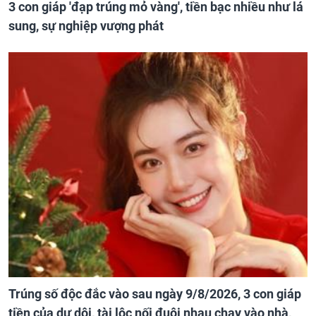
3 con giáp 'đạp trúng mỏ vàng', tiền bạc nhiều như lá
sung, sự nghiệp vượng phát
Trúng số độc đắc vào sau ngày 9/8/2026, 3 con giáp
tiền của dư dôi, tài lộc nối đuôi nhau chạy vào nhà,