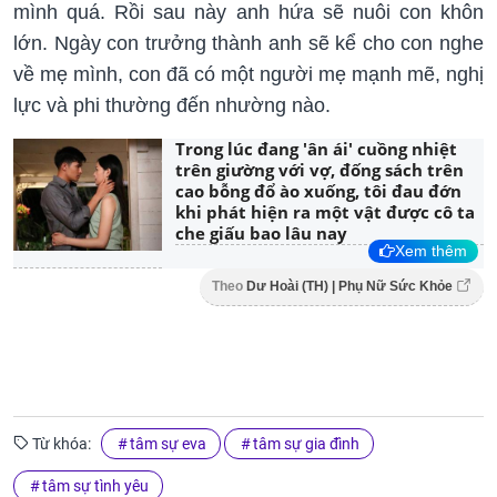
mình quá. Rồi sau này anh hứa sẽ nuôi con khôn
lớn. Ngày con trưởng thành anh sẽ kể cho con nghe
về mẹ mình, con đã có một người mẹ mạnh mẽ, nghị
lực và phi thường đến nhường nào.
Trong lúc đang 'ân ái' cuồng nhiệt
trên giường với vợ, đống sách trên
cao bỗng đổ ào xuống, tôi đau đớn
khi phát hiện ra một vật được cô ta
che giấu bao lâu nay
Xem thêm
Theo
Dư Hoài (TH) | Phụ Nữ Sức Khỏe
Từ khóa:
tâm sự eva
tâm sự gia đình
tâm sự tình yêu