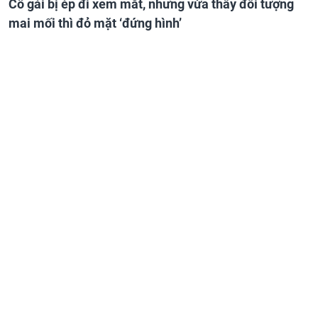
Cô gái bị ép đi xem mắt, nhưng vừa thấy đối tượng
mai mối thì đỏ mặt ‘đứng hình’