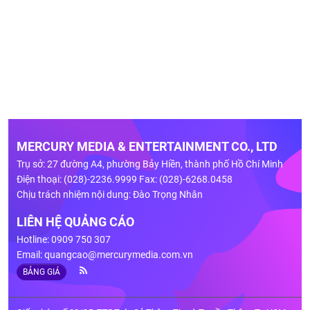
MERCURY MEDIA & ENTERTAINMENT CO., LTD
Trụ sở: 27 đường A4, phường Bảy Hiền, thành phố Hồ Chí Minh
Điện thoại: (028)-2236.9999 Fax: (028)-6268.0458
Chịu trách nhiệm nội dung: Đào Trọng Nhân
LIÊN HỆ QUẢNG CÁO
Hotline: 0909 750 307
Email:
quangcao@mercurymedia.com.vn
BẢNG GIÁ