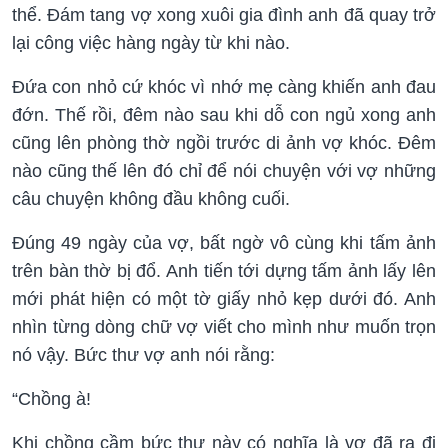
thể. Đám tang vợ xong xuôi gia đình anh đã quay trở
lại công việc hàng ngày từ khi nào.
Đứa con nhỏ cứ khóc vì nhớ mẹ càng khiến anh đau
đớn. Thế rồi, đêm nào sau khi dỗ con ngủ xong anh
cũng lên phòng thờ ngồi trước di ảnh vợ khóc. Đêm
nào cũng thế lên đó chỉ để nói chuyện với vợ những
câu chuyện không đầu không cuối.
Đúng 49 ngày của vợ, bất ngờ vô cùng khi tấm ảnh
trên bàn thờ bị đổ. Anh tiến tới dựng tấm ảnh lấy lên
mới phát hiện có một tờ giấy nhỏ kẹp dưới đó. Anh
nhìn từng dòng chữ vợ viết cho mình như muốn trọn
nó vậy. Bức thư vợ anh nói rằng:
“Chồng à!
Khi chồng cầm bức thư này có nghĩa là vợ đã ra đi