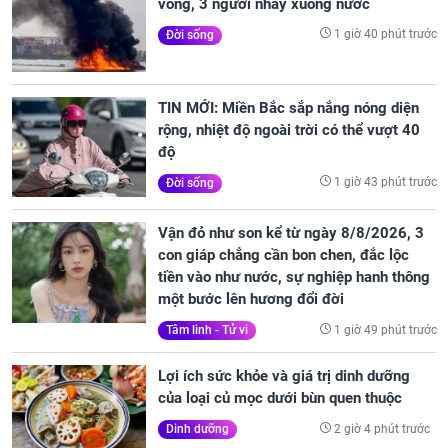
vong, 3 người nhảy xuống nước
1 giờ 40 phút trước
Đời sống
TIN MỚI: Miền Bắc sắp nắng nóng diện
rộng, nhiệt độ ngoài trời có thể vượt 40
độ
1 giờ 43 phút trước
Đời sống
Vận đỏ như son kể từ ngày 8/8/2026, 3
con giáp chẳng cần bon chen, đắc lộc
tiền vào như nước, sự nghiệp hanh thông
một bước lên hương đổi đời
1 giờ 49 phút trước
Tâm linh - Tử vi
Lợi ích sức khỏe và giá trị dinh dưỡng
của loại củ mọc dưới bùn quen thuộc
2 giờ 4 phút trước
Dinh dưỡng