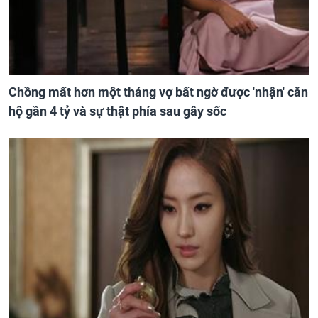
Chồng mất hơn một tháng vợ bất ngờ được 'nhận' căn
hộ gần 4 tỷ và sự thật phía sau gây sốc