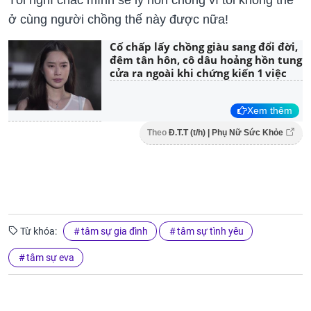
Tôi nghĩ chắc mình sẽ ly hôn chồng vì tôi không thể
ở cùng người chồng thế này được nữa!
Cố chấp lấy chồng giàu sang đổi đời,
đêm tân hôn, cô dâu hoảng hồn tung
cửa ra ngoài khi chứng kiến 1 việc
Xem thêm
Theo
Đ.T.T (t/h) | Phụ Nữ Sức Khỏe
Từ khóa:
tâm sự gia đình
tâm sự tình yêu
tâm sự eva