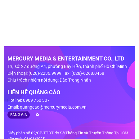
MERCURY MEDIA & ENTERTAINMENT CO., LTD
Trụ sở: 27 đường A4, phường Bảy Hiền, thành phố Hồ Chí Minh
Điện thoại: (028)-2236.9999 Fax: (028)-6268.0458
Chịu trách nhiệm nội dung: Đào Trọng Nhân
LIÊN HỆ QUẢNG CÁO
Hotline: 0909 750 307
Email:
quangcao@mercurymedia.com.vn
BẢNG GIÁ
Giấy phép số 02/GP-TTĐT do Sở Thông Tin và Truyền Thông Tp.HCM
cấp ngày 06/01/2025