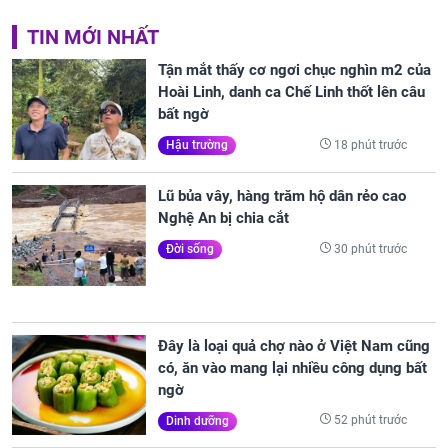
TIN MỚI NHẤT
Tận mắt thấy cơ ngơi chục nghìn m2 của
Hoài Linh, danh ca Chế Linh thốt lên câu
bất ngờ
18 phút trước
Hậu trường
Lũ bủa vây, hàng trăm hộ dân rẻo cao
Nghệ An bị chia cắt
30 phút trước
Đời sống
Đây là loại quả chợ nào ở Việt Nam cũng
có, ăn vào mang lại nhiều công dụng bất
ngờ
52 phút trước
Dinh dưỡng