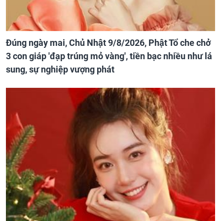
Đúng ngày mai, Chủ Nhật 9/8/2026, Phật Tổ che chở
3 con giáp 'đạp trúng mỏ vàng', tiền bạc nhiều như lá
sung, sự nghiệp vượng phát