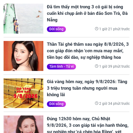
Đã tìm thấy một trong 3 cô gái bị sóng
cuốn khi chụp ảnh ở bán đảo Sơn Trà, Đà
Nẵng
1 giờ 21 phút trước
Đời sống
Thần Tài ghé thăm sau ngày 8/8/2026, 3
con giáp đón nhận 'cơn mưa may mắn',
tiền bạc dồi dào, sự nghiệp thăng hoa
1 giờ 39 phút trước
Tâm linh - Tử vi
Giá vàng hôm nay, ngày 9/8/2026: Tăng
3 triệu trong tuần nhưng người mua
không lãi
2 giờ 34 phút trước
Đời sống
Đúng 12h30 hôm nay, Chủ Nhật
9/8/2026, 3 con giáp tài vận hanh thông,
sự nghiệp như 'cá chép hóa Rồng', vét