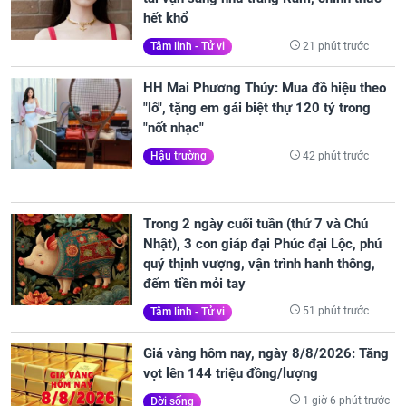
hết khổ
21 phút trước
Tâm linh - Tử vi
HH Mai Phương Thúy: Mua đồ hiệu theo
"lô", tặng em gái biệt thự 120 tỷ trong
"nốt nhạc"
42 phút trước
Hậu trường
Trong 2 ngày cuối tuần (thứ 7 và Chủ
Nhật), 3 con giáp đại Phúc đại Lộc, phú
quý thịnh vượng, vận trình hanh thông,
đếm tiền mỏi tay
51 phút trước
Tâm linh - Tử vi
Giá vàng hôm nay, ngày 8/8/2026: Tăng
vọt lên 144 triệu đồng/lượng
1 giờ 6 phút trước
Đời sống