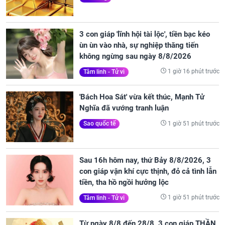
3 con giáp 'lĩnh hội tài lộc', tiền bạc kéo
ùn ùn vào nhà, sự nghiệp thăng tiến
không ngừng sau ngày 8/8/2026
1 giờ 16 phút trước
Tâm linh - Tử vi
'Bách Hoa Sát' vừa kết thúc, Mạnh Tử
Nghĩa đã vướng tranh luận
1 giờ 51 phút trước
Sao quốc tế
Sau 16h hôm nay, thứ Bảy 8/8/2026, 3
con giáp vận khí cực thịnh, đỏ cả tình lẫn
tiền, tha hồ ngồi hưởng lộc
1 giờ 51 phút trước
Tâm linh - Tử vi
Từ ngày 8/8 đến 28/8, 3 con giáp THẦN