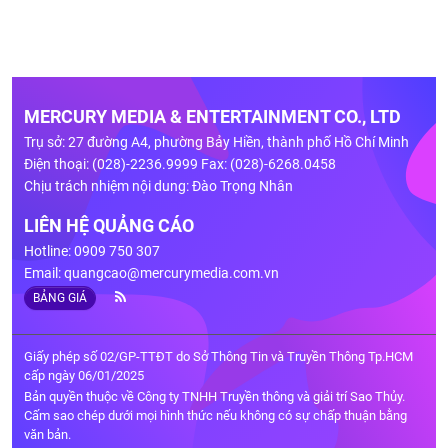
MERCURY MEDIA & ENTERTAINMENT CO., LTD
Trụ sở: 27 đường A4, phường Bảy Hiền, thành phố Hồ Chí Minh
Điện thoại: (028)-2236.9999 Fax: (028)-6268.0458
Chịu trách nhiệm nội dung: Đào Trọng Nhân
LIÊN HỆ QUẢNG CÁO
Hotline: 0909 750 307
Email:
quangcao@mercurymedia.com.vn
BẢNG GIÁ
Giấy phép số 02/GP-TTĐT do Sở Thông Tin và Truyền Thông Tp.HCM
cấp ngày 06/01/2025
Bản quyền thuộc về Công ty TNHH Truyền thông và giải trí Sao Thủy.
Cấm sao chép dưới mọi hình thức nếu không có sự chấp thuận bằng
văn bản.