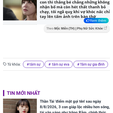
con thì thằng bé chẳng những không
nhận bố mà còn hét thất thanh bỏ
chạy, tôi ngã quỵ khi vợ khóc nấc chỉ
tay lên tấm ảnh trên bàn thờ
Xem thêm
Theo
Mộc Miên (TH) | Phụ Nữ Sức Khỏe
Từ khóa:
tâm sự
tâm sự eva
Tâm sự gia đình
TIN MỚI NHẤT
Thần Tài 'điểm mặt gọi tên' sau ngày
8/8/2026, 3 con giáp lộc nhiều hơn sông,
tài vận sáng như trăng Rằm, chính thức