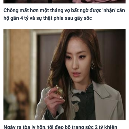
Chồng mất hơn một tháng vợ bất ngờ được 'nhận' căn
hộ gần 4 tỷ và sự thật phía sau gây sốc
Ngày ra tòa ly hôn, tôi đeo bộ trang sức 2 tỷ khiến