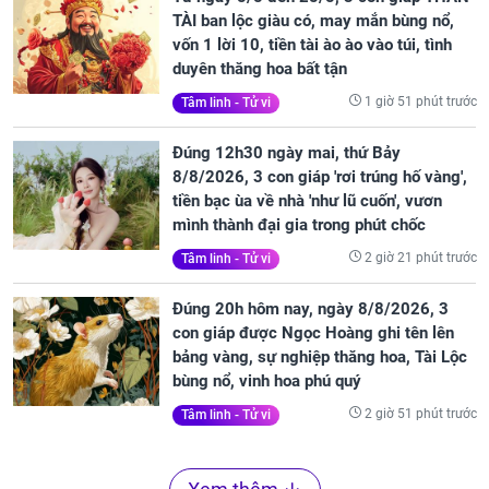
TÀI ban lộc giàu có, may mắn bùng nổ,
vốn 1 lời 10, tiền tài ào ào vào túi, tình
duyên thăng hoa bất tận
1 giờ 51 phút trước
Tâm linh - Tử vi
Đúng 12h30 ngày mai, thứ Bảy
8/8/2026, 3 con giáp 'rơi trúng hố vàng',
tiền bạc ùa về nhà 'như lũ cuốn', vươn
mình thành đại gia trong phút chốc
2 giờ 21 phút trước
Tâm linh - Tử vi
Đúng 20h hôm nay, ngày 8/8/2026, 3
con giáp được Ngọc Hoàng ghi tên lên
bảng vàng, sự nghiệp thăng hoa, Tài Lộc
bùng nổ, vinh hoa phú quý
2 giờ 51 phút trước
Tâm linh - Tử vi