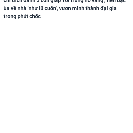
chỉ đích danh 3 con giáp 'rơi trúng hố vàng', tiền bạc
ùa về nhà 'như lũ cuốn', vươn mình thành đại gia
trong phút chốc