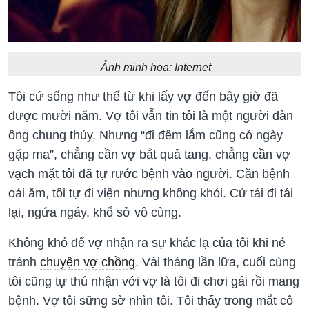
Ảnh minh họa: Internet
Tôi cứ sống như thế từ khi lấy vợ đến bây giờ đã
được mười năm. Vợ tôi vẫn tin tôi là một người đàn
ông chung thủy. Nhưng “đi đêm lắm cũng có ngày
gặp ma”, chẳng cần vợ bắt quả tang, chẳng cần vợ
vạch mặt tôi đã tự rước bệnh vào người. Căn bệnh
oái ăm, tôi tự đi viện nhưng không khỏi. Cứ tái đi tái
lại, ngứa ngáy, khổ sở vô cùng.
Không khó để vợ nhận ra sự khác lạ của tôi khi né
tránh
chuyện vợ chồng
. Vài tháng lần lữa, cuối cùng
tôi cũng tự thú nhận với vợ là tôi đi chơi gái rồi mang
bệnh. Vợ tôi sững sờ nhìn tôi. Tôi thấy trong mắt cô