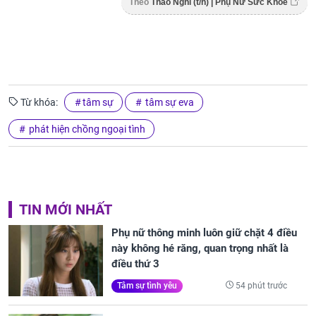
Theo
Thảo Nghi (t/h) | Phụ Nữ Sức Khỏe
Từ khóa:
tâm sự
tâm sự eva
phát hiện chồng ngoại tình
TIN MỚI NHẤT
Phụ nữ thông minh luôn giữ chặt 4 điều
này không hé răng, quan trọng nhất là
điều thứ 3
54 phút trước
Tâm sự tình yêu