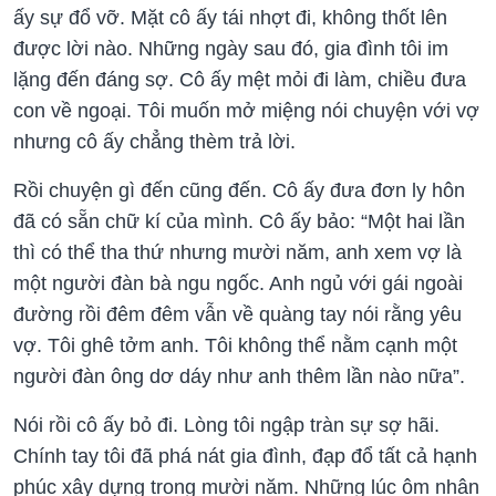
ấy sự đổ vỡ. Mặt cô ấy tái nhợt đi, không thốt lên
được lời nào. Những ngày sau đó, gia đình tôi im
lặng đến đáng sợ. Cô ấy mệt mỏi đi làm, chiều đưa
con về ngoại. Tôi muốn mở miệng nói chuyện với vợ
nhưng cô ấy chẳng thèm trả lời.
Rồi chuyện gì đến cũng đến. Cô ấy đưa đơn ly hôn
đã có sẵn chữ kí của mình. Cô ấy bảo: “Một hai lần
thì có thể tha thứ nhưng mười năm, anh xem vợ là
một người đàn bà ngu ngốc. Anh ngủ với gái ngoài
đường rồi đêm đêm vẫn về quàng tay nói rằng yêu
vợ. Tôi ghê tởm anh. Tôi không thể nằm cạnh một
người đàn ông dơ dáy như anh thêm lần nào nữa”.
Nói rồi cô ấy bỏ đi. Lòng tôi ngập tràn sự sợ hãi.
Chính tay tôi đã phá nát gia đình, đạp đổ tất cả hạnh
phúc xây dựng trong mười năm. Những lúc ôm nhân