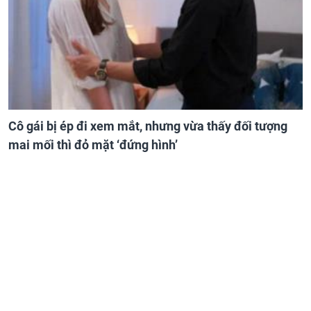
Cô gái bị ép đi xem mắt, nhưng vừa thấy đối tượng
mai mối thì đỏ mặt ‘đứng hình’