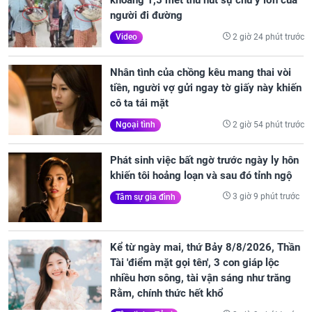
khoảng 1,5 mét thu hút sự chú ý lớn của
người đi đường
2 giờ 24 phút trước
Video
Nhân tình của chồng kêu mang thai vòi
tiền, người vợ gửi ngay tờ giấy này khiến
cô ta tái mặt
2 giờ 54 phút trước
Ngoại tình
Phát sinh việc bất ngờ trước ngày ly hôn
khiến tôi hoảng loạn và sau đó tỉnh ngộ
3 giờ 9 phút trước
Tâm sự gia đình
Kể từ ngày mai, thứ Bảy 8/8/2026, Thần
Tài 'điểm mặt gọi tên', 3 con giáp lộc
nhiều hơn sông, tài vận sáng như trăng
Rằm, chính thức hết khổ