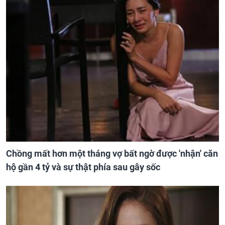
Chồng mất hơn một tháng vợ bất ngờ được 'nhận' căn
hộ gần 4 tỷ và sự thật phía sau gây sốc