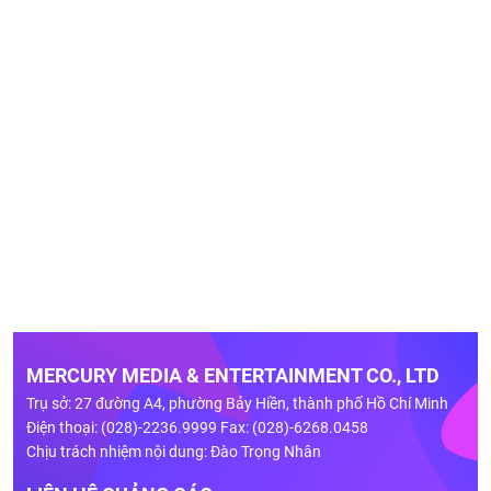
MERCURY MEDIA & ENTERTAINMENT CO., LTD
Trụ sở: 27 đường A4, phường Bảy Hiền, thành phố Hồ Chí Minh
Điện thoại: (028)-2236.9999 Fax: (028)-6268.0458
Chịu trách nhiệm nội dung: Đào Trọng Nhân