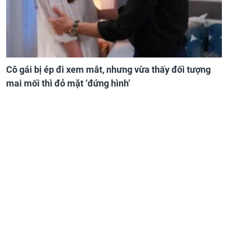
Cô gái bị ép đi xem mắt, nhưng vừa thấy đối tượng
mai mối thì đỏ mặt ‘đứng hình’