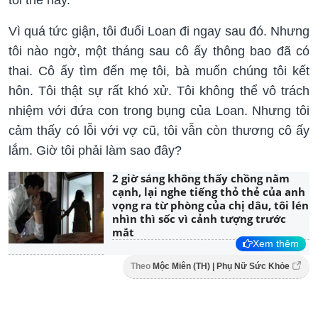
tôi thế này.
Vì quá tức giận, tôi đuổi Loan đi ngay sau đó. Nhưng
tôi nào ngờ, một tháng sau cô ấy thông bao đã có
thai. Cô ấy tìm đến mẹ tôi, bà muốn chúng tôi kết
hôn. Tôi thật sự rất khó xử. Tôi không thể vô trách
nhiệm với đứa con trong bụng của Loan. Nhưng tôi
cảm thấy có lỗi với vợ cũ, tôi vẫn còn thương cô ấy
lắm. Giờ tôi phải làm sao đây?
2 giờ sáng không thấy chồng nằm
cạnh, lại nghe tiếng thỏ thẻ của anh
vọng ra từ phòng của chị dâu, tôi lén
nhìn thì sốc vì cảnh tượng trước
mắt
Xem thêm
Theo
Mộc Miên (TH) | Phụ Nữ Sức Khỏe