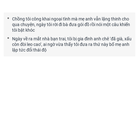
Chồng tôi công khai ngoại tình mà mẹ anh vẫn lặng thinh cho
qua chuyện, ngày tôi rời đi bà đưa gói đồ rồi nói một câu khiến
tôi bật khóc
Ngày về ra mắt nhà bạn trai, tôi bị gia đình anh chê ‘đã già, xấu
còn đòi leo cao’, ai ngờ vừa thấy tôi đưa ra thứ này bố mẹ anh
lập tức đổi thái độ