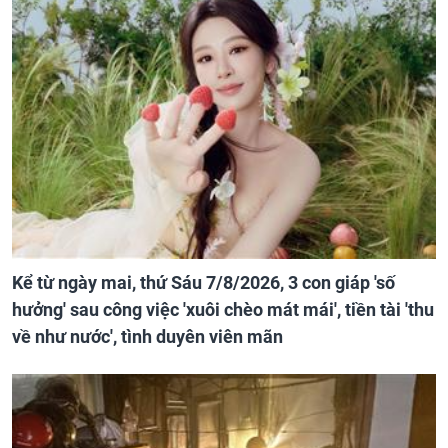
Kể từ ngày mai, thứ Sáu 7/8/2026, 3 con giáp 'số
hưởng' sau công việc 'xuôi chèo mát mái', tiền tài 'thu
về như nước', tình duyên viên mãn