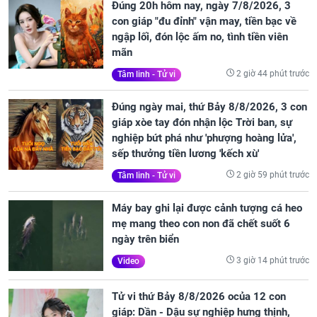
Đúng 20h hôm nay, ngày 7/8/2026, 3
con giáp "đu đỉnh" vận may, tiền bạc về
ngập lối, đón lộc ấm no, tình tiền viên
mãn
2 giờ 44 phút trước
Tâm linh - Tử vi
Đúng ngày mai, thứ Bảy 8/8/2026, 3 con
giáp xòe tay đón nhận lộc Trời ban, sự
nghiệp bứt phá như 'phượng hoàng lửa',
sếp thưởng tiền lương 'kếch xù'
2 giờ 59 phút trước
Tâm linh - Tử vi
Máy bay ghi lại được cảnh tượng cá heo
mẹ mang theo con non đã chết suốt 6
ngày trên biển
3 giờ 14 phút trước
Video
Tử vi thứ Bảy 8/8/2026 ocủa 12 con
giáp: Dần - Dậu sự nghiệp hưng thịnh,