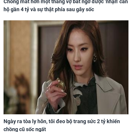
Chồng mất hơn một tháng vợ bất ngờ được 'nhận' căn
hộ gần 4 tỷ và sự thật phía sau gây sốc
Ngày ra tòa ly hôn, tôi đeo bộ trang sức 2 tỷ khiến
chồng cũ sốc ngất