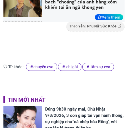
bạch "choáng" của anh hàng xóm
khiến tôi ăn ngủ không yên
Xem thêm
Theo
Yên | Phụ Nữ Sức Khỏe
Từ khóa:
chuyện eva
chị gái
tâm sự eva
TIN MỚI NHẤT
Đúng 9h30 ngày mai, Chủ Nhật
9/8/2026, 3 con giáp tài vận hanh thông,
sự nghiệp như 'cá chép hóa Rồng', vét
cạn lộc lá trong thiên hạ