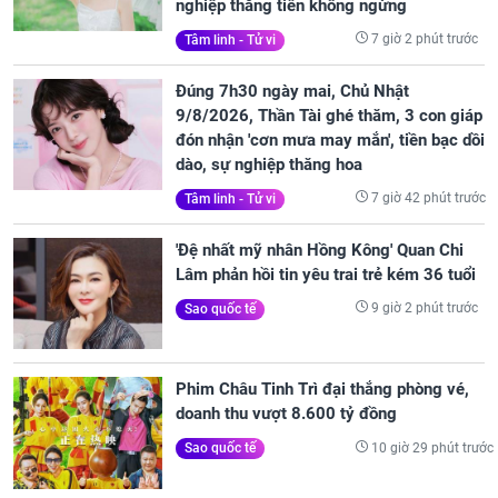
nghiệp thăng tiến không ngừng
7 giờ 2 phút trước
Tâm linh - Tử vi
Đúng 7h30 ngày mai, Chủ Nhật
9/8/2026, Thần Tài ghé thăm, 3 con giáp
đón nhận 'cơn mưa may mắn', tiền bạc dồi
dào, sự nghiệp thăng hoa
7 giờ 42 phút trước
Tâm linh - Tử vi
'Đệ nhất mỹ nhân Hồng Kông' Quan Chi
Lâm phản hồi tin yêu trai trẻ kém 36 tuổi
9 giờ 2 phút trước
Sao quốc tế
Phim Châu Tinh Trì đại thắng phòng vé,
doanh thu vượt 8.600 tỷ đồng
10 giờ 29 phút trước
Sao quốc tế