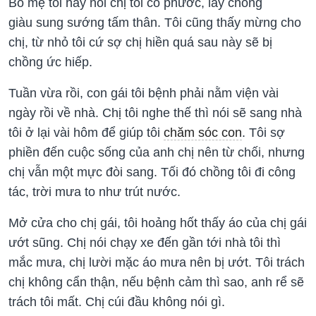
Bố mẹ tôi hay nói chị tôi có phước, lấy chồng
giàu sung sướng tấm thân. Tôi cũng thấy mừng cho
chị, từ nhỏ tôi cứ sợ chị hiền quá sau này sẽ bị
chồng ức hiếp.
Tuần vừa rồi, con gái tôi bệnh phải nằm viện vài
ngày rồi về nhà. Chị tôi nghe thế thì nói sẽ sang nhà
tôi ở lại vài hôm để giúp tôi
chăm sóc con
. Tôi sợ
phiền đến cuộc sống của anh chị nên từ chối, nhưng
chị vẫn một mực đòi sang. Tối đó chồng tôi đi công
tác, trời mưa to như trút nước.
Mở cửa cho chị gái, tôi hoảng hốt thấy áo của chị gái
ướt sũng. Chị nói chạy xe đến gần tới nhà tôi thì
mắc mưa, chị lười mặc áo mưa nên bị ướt. Tôi trách
chị không cẩn thận, nếu bệnh cảm thì sao, anh rể sẽ
trách tôi mất. Chị cúi đầu không nói gì.