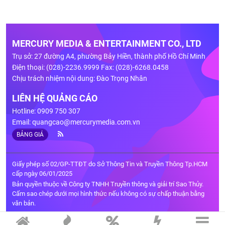
MERCURY MEDIA & ENTERTAINMENT CO., LTD
Trụ sở: 27 đường A4, phường Bảy Hiền, thành phố Hồ Chí Minh
Điện thoại: (028)-2236.9999 Fax: (028)-6268.0458
Chịu trách nhiệm nội dung: Đào Trọng Nhân
LIÊN HỆ QUẢNG CÁO
Hotline: 0909 750 307
Email:
quangcao@mercurymedia.com.vn
BẢNG GIÁ
Giấy phép số 02/GP-TTĐT do Sở Thông Tin và Truyền Thông Tp.HCM
cấp ngày 06/01/2025
Bản quyền thuộc về Công ty TNHH Truyền thông và giải trí Sao Thủy.
Cấm sao chép dưới mọi hình thức nếu không có sự chấp thuận bằng
văn bản.