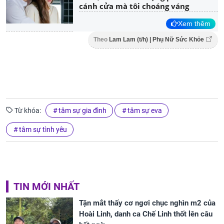
cánh cửa mà tôi choáng váng
Xem thêm
Theo
Lam Lam (t/h) | Phụ Nữ Sức Khỏe
Từ khóa:
tâm sự gia đình
tâm sự eva
tâm sự tình yêu
TIN MỚI NHẤT
Tận mắt thấy cơ ngơi chục nghìn m2 của
Hoài Linh, danh ca Chế Linh thốt lên câu