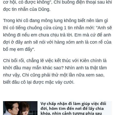
cơ hội, có được không", Chi buông điện thoại sau khi
đọc tin nhắn của Dũng.
Trong khi cô đang mông lung không biết nên làm gì
thì có tiếng chuông cửa cùng 1 tin nhắn mới: "Anh sẽ
không đi nếu em chưa chịu trả lời. Em mà cứ để anh
đợi ở đây anh sẽ nói với hàng xóm anh là con rể của
bố mẹ em đấy".
Chi bối rối, chẳng lẽ việc kết thúc với Kiên chính là
khởi đầu may mắn khác sao? Nhìn anh ta thật tâm
như vậy, Chi cũng phải thử một lần nữa xem sao,
biết đâu cô lại được mặc váy cưới.
Vợ chấp nhận đi làm giúp việc đổi
đời, hôm tìm đến nơi để lấy chìa
khóa, nhìn cảnh tượng phía sau