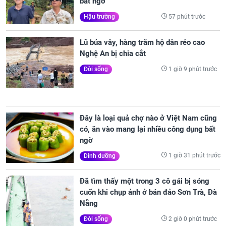
bất ngờ
57 phút trước
Hậu trường
Lũ bủa vây, hàng trăm hộ dân rẻo cao
Nghệ An bị chia cắt
1 giờ 9 phút trước
Đời sống
Đây là loại quả chợ nào ở Việt Nam cũng
có, ăn vào mang lại nhiều công dụng bất
ngờ
1 giờ 31 phút trước
Dinh dưỡng
Đã tìm thấy một trong 3 cô gái bị sóng
cuốn khi chụp ảnh ở bán đảo Sơn Trà, Đà
Nẵng
2 giờ 0 phút trước
Đời sống