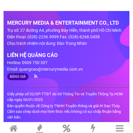
MERCURY MEDIA & ENTERTAINMENT CO., LTD
Trụ sở: 27 đường A4, phường Bảy Hiền, thành phố Hồ Chí Minh
Điện thoại: (028)-2236.9999 Fax: (028)-6268.0458
Chịu trách nhiệm nội dung: Đào Trọng Nhân
LIÊN HỆ QUẢNG CÁO
Hotline: 0909 750 307
Email:
quangcao@mercurymedia.com.vn
BẢNG GIÁ
Giấy phép số 02/GP-TTĐT do Sở Thông Tin và Truyền Thông Tp.HCM
cấp ngày 06/01/2025
Bản quyền thuộc về Công ty TNHH Truyền thông và giải trí Sao Thủy.
Cấm sao chép dưới mọi hình thức nếu không có sự chấp thuận bằng
văn bản.