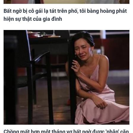
Bất ngờ bị cô gái lạ tát trên phố, tôi bàng hoàng phát
hiện sự thật của gia đình
Chồng mất hơn một tháng vợ bất ngờ được 'nhận' căn