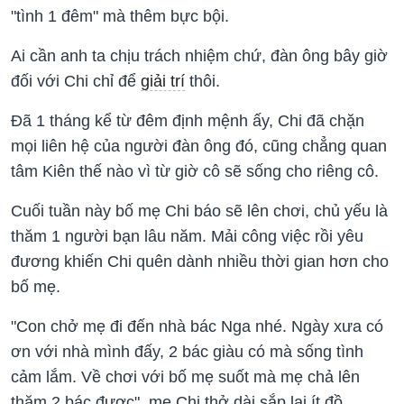
"tình 1 đêm" mà thêm bực bội.
Ai cần anh ta chịu trách nhiệm chứ, đàn ông bây giờ
đối với Chi chỉ để
giải trí
thôi.
Đã 1 tháng kể từ đêm định mệnh ấy, Chi đã chặn
mọi liên hệ của người đàn ông đó, cũng chẳng quan
tâm Kiên thế nào vì từ giờ cô sẽ sống cho riêng cô.
Cuối tuần này bố mẹ Chi báo sẽ lên chơi, chủ yếu là
thăm 1 người bạn lâu năm. Mải công việc rồi yêu
đương khiến Chi quên dành nhiều thời gian hơn cho
bố mẹ.
"Con chở mẹ đi đến nhà bác Nga nhé. Ngày xưa có
ơn với nhà mình đấy, 2 bác giàu có mà sống tình
cảm lắm. Về chơi với bố mẹ suốt mà mẹ chả lên
thăm 2 bác được", mẹ Chi thở dài sắp lại ít đồ.