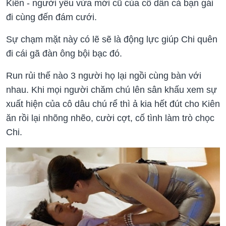
Kiên - người yêu vừa mới cũ của cô dẫn cả bạn gái
đi cùng đến đám cưới.
Sự chạm mặt này có lẽ sẽ là động lực giúp Chi quên
đi cái gã đàn ông bội bạc đó.
Run rủi thế nào 3 người họ lại ngồi cùng bàn với
nhau. Khi mọi người chăm chú lên sân khấu xem sự
xuất hiện của cô dâu chú rể thì ả kia hết đút cho Kiên
ăn rồi lại nhõng nhẽo, cười cợt, cố tình làm trò chọc
Chi.