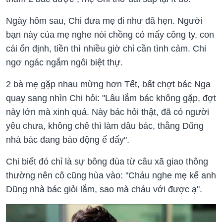
Ngày hôm sau, Chi đưa mẹ đi như đã hẹn. Người
bạn này của mẹ nghe nói chồng có mấy công ty, con
cái ổn định, tiền thì nhiều giờ chỉ cần tình cảm. Chi
ngơ ngác ngắm ngôi biệt thự.
2 bà mẹ gặp nhau mừng hơn Tết, bất chợt bác Nga
quay sang nhìn Chi hỏi: "Lâu lắm bác không gặp, đợt
này lớn mà xinh quá. Này bác hỏi thật, đã có người
yêu chưa, không chê thì làm dâu bác, thằng Dũng
nhà bác đang báo động ế đấy".
Chi biết đó chỉ là sự bông đùa từ câu xã giao thông
thường nên cô cũng hùa vào: "Cháu nghe mẹ kể anh
Dũng nhà bác giỏi lắm, sao mà cháu với được ạ".