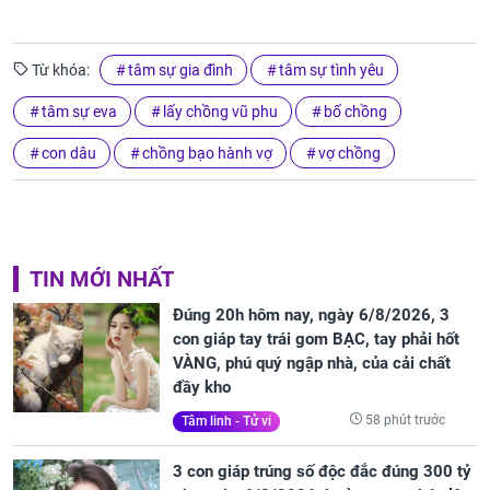
Từ khóa:
tâm sự gia đình
tâm sự tình yêu
tâm sự eva
lấy chồng vũ phu
bố chồng
con dâu
chồng bạo hành vợ
vợ chồng
TIN MỚI NHẤT
Đúng 20h hôm nay, ngày 6/8/2026, 3
con giáp tay trái gom BẠC, tay phải hốt
VÀNG, phú quý ngập nhà, của cải chất
đầy kho
58 phút trước
Tâm linh - Tử vi
3 con giáp trúng số độc đắc đúng 300 tỷ