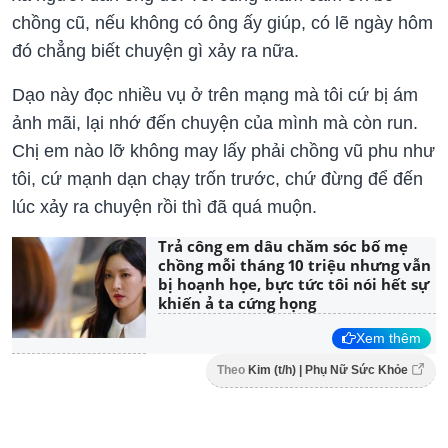
chồng cũ, nếu không có ông ấy giúp, có lẽ ngày hôm
đó chẳng biết chuyện gì xảy ra nữa.
Dạo này đọc nhiều vụ ở trên mạng mà tôi cứ bị ám
ảnh mãi, lại nhớ đến chuyện của mình mà còn run.
Chị em nào lỡ không may lấy phải chồng vũ phu như
tôi, cứ mạnh dạn chạy trốn trước, chứ đừng để đến
lúc xảy ra chuyện rồi thì đã quá muộn.
Trả công em dâu chăm sóc bố mẹ
chồng mỗi tháng 10 triệu nhưng vẫn
bị hoạnh họe, bực tức tôi nói hết sự
khiến ả ta cứng họng
Xem thêm
Theo
Kim (t/h) | Phụ Nữ Sức Khỏe