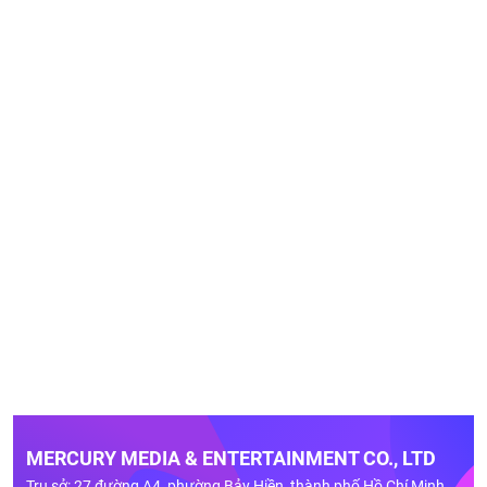
MERCURY MEDIA & ENTERTAINMENT CO., LTD
Trụ sở: 27 đường A4, phường Bảy Hiền, thành phố Hồ Chí Minh