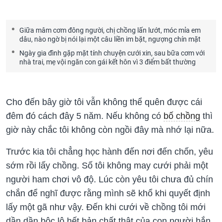
Giữa mâm cơm đông người, chị chồng lấn lướt, móc mỉa em
dâu, nào ngờ bị nói lại một câu liền im bặt, ngượng chín mặt
Ngày gia đình gặp mặt tính chuyện cưới xin, sau bữa cơm với
nhà trai, mẹ vội ngăn con gái kết hôn vì 3 điểm bất thường
Cho đến bây giờ tôi vẫn không thể quên được cái
đêm đó cách đây 5 năm. Nếu không có
bố chồng
thì
giờ này chắc tôi không còn ngồi đây mà nhớ lại nữa.
Trước kia tôi chẳng học hành đến nơi đến chốn, yêu
sớm rồi lấy chồng. Số tôi không may cưới phải một
người ham chơi vô độ. Lúc còn yêu tôi chưa đủ chín
chắn để nghĩ được rằng mình sẽ khổ khi quyết định
lấy một gã như vậy. Đến khi cưới về chồng tôi mới
dần dần bộc lộ hết bản chất thật của con người hắn.