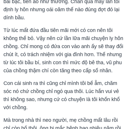
bài bạc, tiền ảo như thường. Chán quá mấy lần tôi
định ly hôn nhưng oái oăm thế nào đúng đợt đó lại
dính bầu.
Từ lúc mất đứa đầu tiên mãi mới có con nên tôi
không thể bỏ. Vậy nên cứ lần lữa mãi chuyện ly hôn
chồng. Chỉ mong có đứa con vào anh ấy sẽ thay đổi
chút ít, có trách nhiệm với gia đình hơn. Thế nhưng
từ lúc tôi bầu bí, sinh con thì mức độ bê tha, vũ phu
của chồng thậm chí còn tăng theo cấp số nhân.
Con cái sinh ra thì cũng chỉ mình tôi bế ẵm, chăm
sóc nó chứ chồng chỉ ngó qua thôi. Lúc hắn vui vẻ
thì không sao, nhưng cứ có chuyện là tôi khốn khổ
với chồng.
Mà trong nhà thì neo người, mẹ chồng mất lâu rồi
chỉ còn bố thôi, ông bị mắc bệnh bao nhiêu năm rồi,