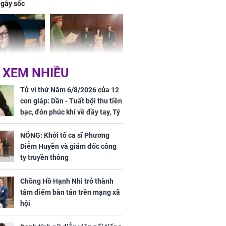
 gây sốc
 XEM NHIỀU
 ở tuổi 20 của
NÓNG: Khởi tố ca sĩ
Vương Phi sau
Phương Diễm Huyền
Tử vi thứ Năm 6/8/2026 của 12
ẫu thuật gây
và giám đốc công ty
con giáp: Dần - Tuất bội thu tiền
truyền thông
bạc, đón phúc khí về đầy tay, Tý
- Mão công việc khó khăn, tiền
bạc đội nón ra đi
NÓNG: Khởi tố ca sĩ Phương
Diễm Huyền và giám đốc công
h nữ diễn viên
ty truyền thông
 gặp tai nạn,
u 50 mũi
Chồng Hồ Hạnh Nhi trở thành
tâm điểm bàn tán trên mạng xã
hội