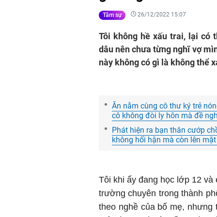
26/12/2022 15:07
Tâm sự
Tôi không hề xấu trai, lại có
dâu nên chưa từng nghĩ vợ mình
này không có gì là không thể x
Ăn nằm cùng cô thư ký trẻ nóng
cô không đòi ly hôn mà đề ngh
Phát hiện ra bạn thân cướp chồn
không hối hận mà còn lên mặt
Tôi khi ấy đang học lớp 12 và 
trường chuyên trong thành p
theo nghề của bố mẹ, nhưng 