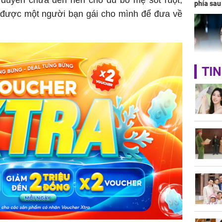
phía sau
ó được một người bạn gái cho mình để đưa về
TIN
Nhan sắc
con gái 
4 lần ph
bất ngờ
Danh tín
nổi tiếng
phải khâ