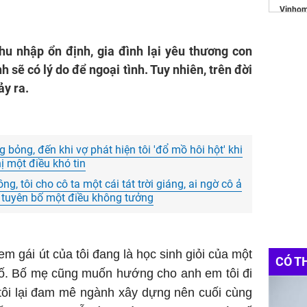
Vinhom
áo thu
 thu nhập ổn định, gia đình lại yêu thương con
https:/
 sẽ có lý do để ngoại tình. Tuy nhiên, trên đời
Websit
ảy ra.
Đầu Tư
Bảng g
 bỏng, đến khi vợ phát hiện tôi 'đổ mồ hôi hột' khi
ị một điều khó tin
g, tôi cho cô ta một cái tát trời giáng, ai ngờ cô ả
 tuyên bố một điều không tưởng
em gái út của tôi đang là học sinh giỏi của một
CÓ T
hố. Bố mẹ cũng muốn hướng cho anh em tôi đi
tôi lại đam mê ngành xây dựng nên cuối cùng