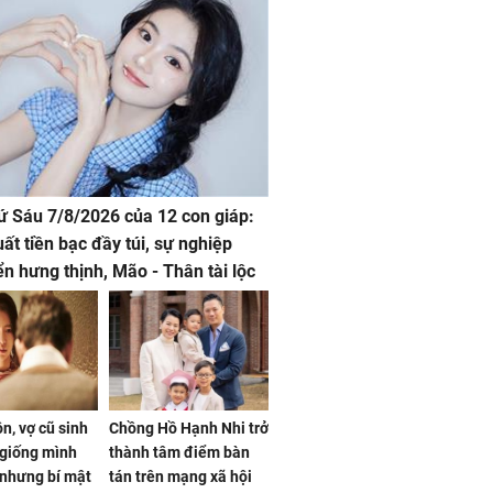
hứ Sáu 7/8/2026 của 12 con giáp:
uất tiền bạc đầy túi, sự nghiệp
iển hưng thịnh, Mão - Thân tài lộc
, mọi sự khó thành công mỹ mãn
n, vợ cũ sinh
Chồng Hồ Hạnh Nhi trở
giống mình
thành tâm điểm bàn
nhưng bí mật
tán trên mạng xã hội