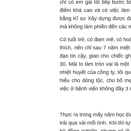
chỉ có em gái tôi tiếp bước 
điểm khá cao và có việc làm 
bằng Kĩ sư Xây dựng được đào 
mà không làm phiền đến các m
Có tuổi trẻ, có đam mê, có ho
thích, nên chỉ sau 7 năm miệt
đạo tin cậy, giao cho chiếc g
30. Mải lo làm tròn vai là mộ
nhiệt huyết của công ty, tôi 
hiếu cho dòng tộc, cho bố m
việc ở bệnh viện không đầy 3
Thực ra trong mấy năm học Đại
trải qua vài mối tình. Khi thì t
bè đồng nghiệp, nhưng có lẽ