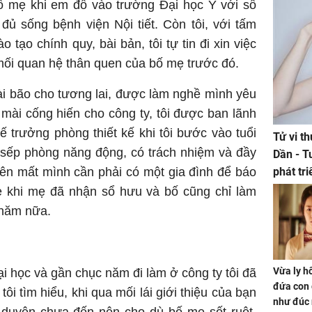
bố mẹ khi em đỗ vào trường Đại học Y với số
đủ sống bệnh viện Nội tiết. Còn tôi, với tấm
tạo chính quy, bài bản, tôi tự tin đi xin việc
ối quan hệ thân quen của bố mẹ trước đó.
ài bão cho tương lai, được làm nghề mình yêu
 mài cống hiến cho công ty, tôi được ban lãnh
hế trưởng phòng thiết kế khi tôi bước vào tuổi
Tử vi t
t sếp phòng năng động, có trách nhiệm và đầy
Dần - T
quên mất mình cần phải có một gia đình để báo
phát tr
ảm đạm
ẹ khi mẹ đã nhận sổ hưu và bố cũng chỉ làm
 năm nữa.
Vừa ly hô
 học và gần chục năm đi làm ở công ty tôi đã
đứa con 
ự tôi tìm hiểu, khi qua mối lái giới thiệu của bạn
như đúc 
 duyên chưa đến nên cho dù bố mẹ sốt ruột,