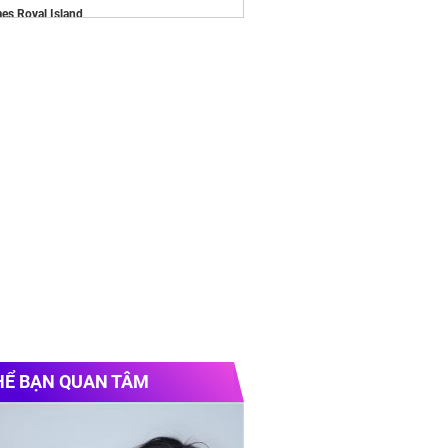
es Royal Island
n đồng phục
/alluvia-city.com
e chính thức
Vinhomes Hải Vân Bay
Chủ
iá
in áo đồng phục
2025
HỂ BẠN QUAN TÂM