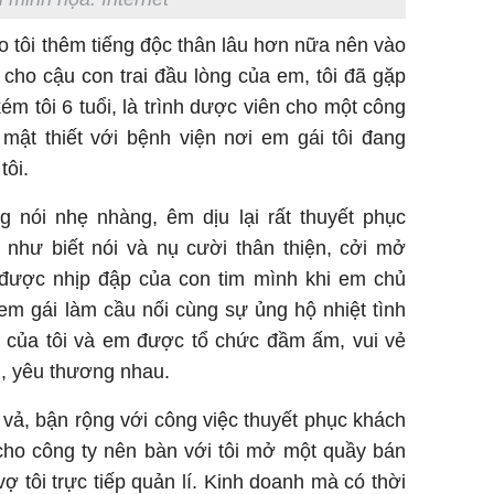
o tôi thêm tiếng độc thân lâu hơn nữa nên vào
i cho cậu con trai đầu lòng của em, tôi đã gặp
m tôi 6 tuổi, là trình dược viên cho một công
mật thiết với bệnh viện nơi em gái tôi đang
tôi.
g nói nhẹ nhàng, êm dịu lại rất thuyết phục
 như biết nói và nụ cười thân thiện, cởi mở
 được nhịp đập của con tim mình khi em chủ
em gái làm cầu nối cùng sự ủng hộ nhiệt tình
 của tôi và em được tổ chức đầm ấm, vui vẻ
u, yêu thương nhau.
t vả, bận rộng với công việc thuyết phục khách
ho công ty nên bàn với tôi mở một quầy bán
vợ tôi trực tiếp quản lí. Kinh doanh mà có thời