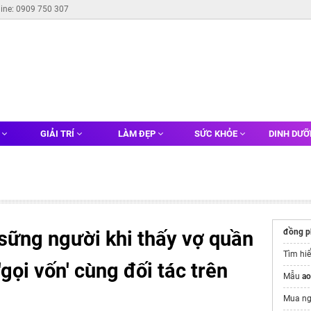
line: 0909 750 307
G
GIẢI TRÍ
LÀM ĐẸP
SỨC KHỎE
DINH DƯ
 sững người khi thấy vợ quần
đồng p
Tìm hi
gọi vốn' cùng đối tác trên
Mẫu
ao
Mua n