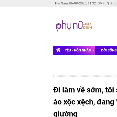
Thứ Năm, 06/08/2026, 11:32 (GMT+7)
Hot
YÊU - HÔN NHÂN
ĐỜI SỐN
Đi làm về sớm, tôi
áo xộc xệch, đang '
giường