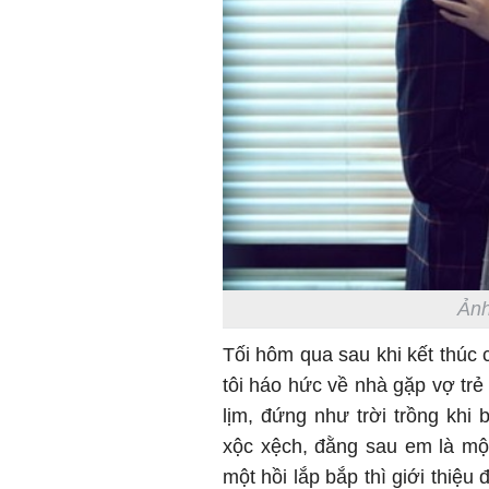
Ảnh
Tối hôm qua sau khi kết thúc
tôi háo hức về nhà gặp vợ tr
lịm, đứng như trời trồng kh
xộc xệch, đằng sau em là một
một hồi lắp bắp thì giới thiệu