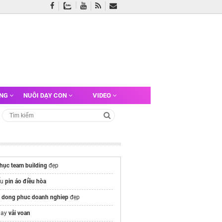
ỠNG
NUÔI DẠY CON
VIDEO
hục team building
đẹp
ểu
pin áo điều hòa
 dong phuc doanh nghiep
đẹp
gay
vải voan