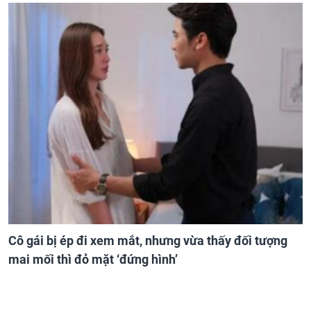
Cô gái bị ép đi xem mắt, nhưng vừa thấy đối tượng
mai mối thì đỏ mặt ‘đứng hình’