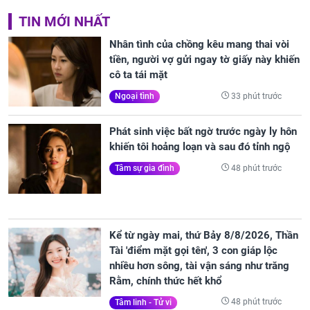
TIN MỚI NHẤT
Nhân tình của chồng kêu mang thai vòi
tiền, người vợ gửi ngay tờ giấy này khiến
cô ta tái mặt
33 phút trước
Ngoại tình
Phát sinh việc bất ngờ trước ngày ly hôn
khiến tôi hoảng loạn và sau đó tỉnh ngộ
48 phút trước
Tâm sự gia đình
Kể từ ngày mai, thứ Bảy 8/8/2026, Thần
Tài 'điểm mặt gọi tên', 3 con giáp lộc
nhiều hơn sông, tài vận sáng như trăng
Rằm, chính thức hết khổ
48 phút trước
Tâm linh - Tử vi