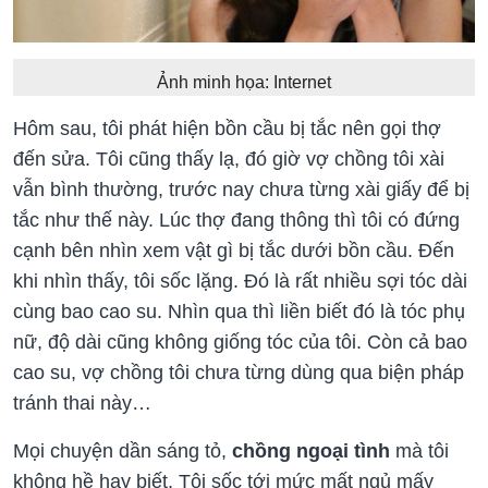
Ảnh minh họa: Internet
Hôm sau, tôi phát hiện bồn cầu bị tắc nên gọi thợ
đến sửa. Tôi cũng thấy lạ, đó giờ vợ chồng tôi xài
vẫn bình thường, trước nay chưa từng xài giấy để bị
tắc như thế này. Lúc thợ đang thông thì tôi có đứng
cạnh bên nhìn xem vật gì bị tắc dưới bồn cầu. Đến
khi nhìn thấy, tôi sốc lặng. Đó là rất nhiều sợi tóc dài
cùng bao cao su. Nhìn qua thì liền biết đó là tóc phụ
nữ, độ dài cũng không giống tóc của tôi. Còn cả bao
cao su, vợ chồng tôi chưa từng dùng qua biện pháp
tránh thai này…
Mọi chuyện dần sáng tỏ,
chồng ngoại tình
mà tôi
không hề hay biết. Tôi sốc tới mức mất ngủ mấy