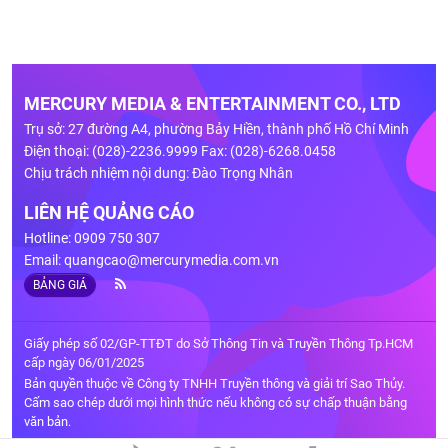
MERCURY MEDIA & ENTERTAINMENT CO., LTD
Trụ sở: 27 đường A4, phường Bảy Hiền, thành phố Hồ Chí Minh
Điện thoại: (028)-2236.9999 Fax: (028)-6268.0458
Chịu trách nhiệm nội dung: Đào Trọng Nhân
LIÊN HỆ QUẢNG CÁO
Hotline: 0909 750 307
Email:
quangcao@mercurymedia.com.vn
BẢNG GIÁ
Giấy phép số 02/GP-TTĐT do Sở Thông Tin và Truyền Thông Tp.HCM
cấp ngày 06/01/2025
Bản quyền thuộc về Công ty TNHH Truyền thông và giải trí Sao Thủy.
Cấm sao chép dưới mọi hình thức nếu không có sự chấp thuận bằng
văn bản.