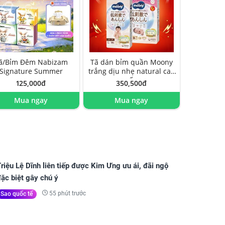
ã/Bỉm Đêm Nabizam
Tã dán bỉm quần Moony
Signature Summer
trắng dịu nhẹ natural cao
cấp
125,000đ
350,500đ
Mua ngay
Mua ngay
riệu Lệ Dĩnh liên tiếp được Kim Ưng ưu ái, đãi ngộ
ặc biệt gây chú ý
55 phút trước
Sao quốc tế