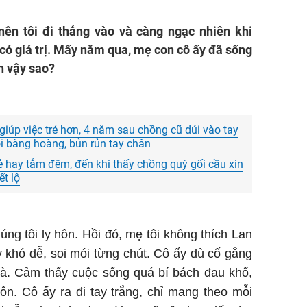
ên tôi đi thẳng vào và càng ngạc nhiên khi
 có giá trị. Mấy năm qua, mẹ con cô ấy đã sống
n vậy sao?
giúp việc trẻ hơn, 4 năm sau chồng cũ dúi vào tay
tôi bàng hoàng, bủn rủn tay chân
rẻ hay tắm đêm, đến khi thấy chồng quỳ gối cầu xin
ết lộ
úng tôi ly hôn. Hồi đó, mẹ tôi không thích Lan
ây khó dễ, soi mói từng chút. Cô ấy dù cố gắng
bà. Cảm thấy cuộc sống quá bí bách đau khổ,
ôn. Cô ấy ra đi tay trắng, chỉ mang theo mỗi