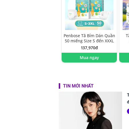
Penbose Tã Bỉm Dán Quần
T
50 miếng Size S đến XXXL
137,970đ
Mua ngay
TIN MỚI NHẤT
T
đ