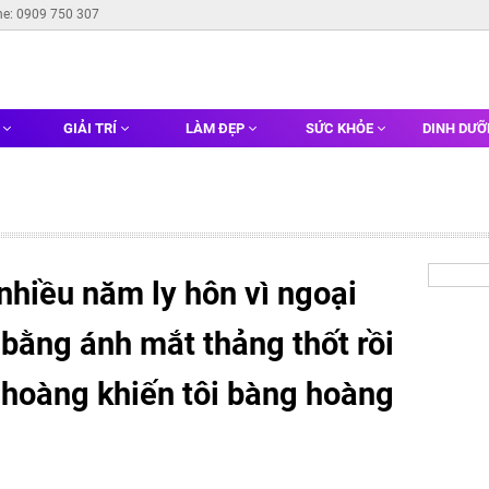
ne: 0909 750 307
G
GIẢI TRÍ
LÀM ĐẸP
SỨC KHỎE
DINH DƯ
nhiều năm ly hôn vì ngoại
i bằng ánh mắt thảng thốt rồi
nh hoàng khiến tôi bàng hoàng