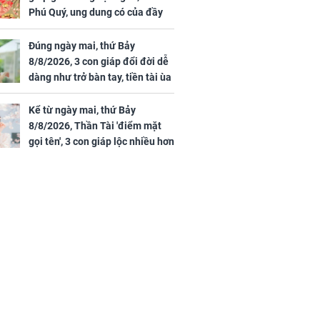
Phú Quý, ung dung có của đầy
nhà, ngày càng hưng thịnh sung
túc
Đúng ngày mai, thứ Bảy
8/8/2026, 3 con giáp đổi đời dễ
dàng như trở bàn tay, tiền tài ùa
tới, ngồi không lộc cũng đến,
phú quý theo tới già
Kể từ ngày mai, thứ Bảy
8/8/2026, Thần Tài 'điểm mặt
gọi tên', 3 con giáp lộc nhiều hơn
sông, tài vận sáng như trăng
Rằm, chính thức hết khổ