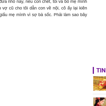
 đứa nhỏ này, nếu con chết, tôi và bố mẹ mình
vợ cũ cho tôi dẫn con về nội, cô ấy lại kiên
 giấu mẹ mình vì sợ bà sốc. Phải làm sao bây
TIN