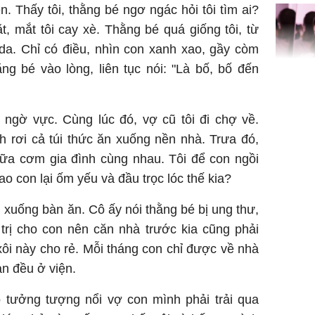
nữa hay
n. Thấy tôi, thằng bé ngơ ngác hỏi tôi tìm ai?
, mắt tôi cay xè. Thằng bé quá giống tôi, từ
da. Chỉ có điều, nhìn con xanh xao, gầy còm
g bé vào lòng, liên tục nói: "Là bố, bố đến
Triệu Lộ
phá khỏi
h ngờ vực. Cùng lúc đó, vợ cũ tôi đi chợ về.
h rơi cả túi thức ăn xuống nền nhà. Trưa đó,
 bữa cơm gia đình cùng nhau. Tôi để con ngồi
ao con lại ốm yếu và đầu trọc lóc thế kia?
xuống bàn ăn. Cô ấy nói thằng bé bị ung thư,
Thường x
trị cho con nên căn nhà trước kia cũng phải
nấm sợi d
sẽ nhận 
ôi này cho rẻ. Mỗi tháng con chỉ được về nhà
bất ngờ!
an đều ở viện.
o tưởng tượng nổi vợ con mình phải trải qua