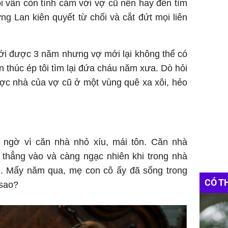
tôi vẫn còn tình cảm với vợ cũ nên hay đến tìm
ưng Lan kiên quyết từ chối và cắt đứt mọi liên
mới được 3 năm nhưng vợ mới lại không thể có
n thúc ép tôi tìm lại đứa cháu năm xưa. Dò hỏi
ược nhà của vợ cũ ở một vùng quê xa xôi, hẻo
t ngờ vì căn nhà nhỏ xíu, mái tôn. Căn nhà
 thẳng vào và càng ngạc nhiên khi trong nhà
rị. Mấy năm qua, mẹ con cô ấy đã sống trong
CÓ T
 sao?