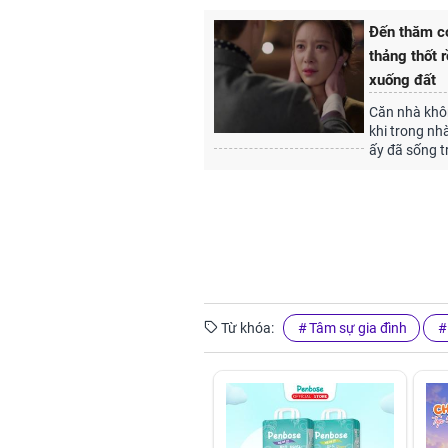
Đến thăm co
thảng thốt r
xuống đất
Căn nhà khôn
khi trong nh
ấy đã sống t
Từ khóa:
Tâm sự gia đình