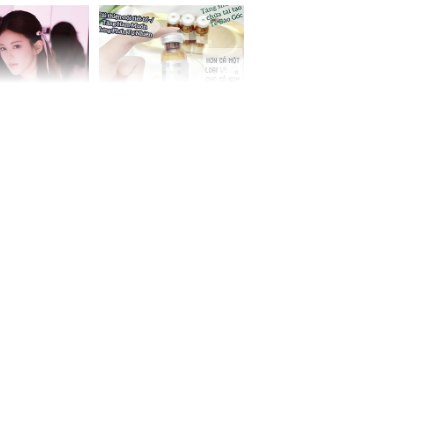
 không
cụ bà
 Tư muốn bứt
NÓNG: Bộ Y tế chưa
 vùng an toàn
cấp phép cho sản
phẩm làm đẹp từ tế
bào gốc người
uyên ăn loại
ai này, cơ thể
được 4 lợi ích