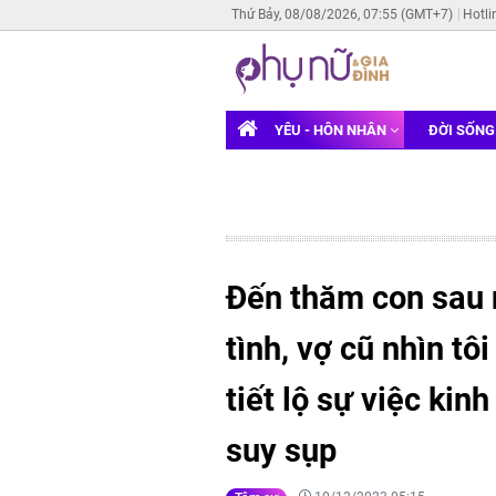
Thứ Bảy, 08/08/2026, 07:55 (GMT+7)
Hotli
YÊU - HÔN NHÂN
ĐỜI SỐN
Đến thăm con sau 
tình, vợ cũ nhìn tô
tiết lộ sự việc ki
suy sụp