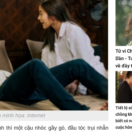
Tử vi C
Dần - T
về đầy 
tiền bạc
Tiết lộ 
chồng kh
 minh họa: Internet
biết có n
cuộc hô
 thì một cậu nhóc gầy gò, đầu tóc trụi nhẵn