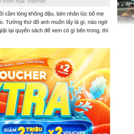
 minh họa: Internet
tôi cầm lòng không đậu, bèn nhân lúc bố mẹ
o. Tưởng thứ đồ anh muốn lấy là gì, nào ngờ
iật lại quyển sách để xem có gì bên trong, thì
TP.HCM:
tử vong 
làm về t
nghiệp 
Sau 00h
8/8/2026
giàu san
đổi đời 
dung có 
ngày càn