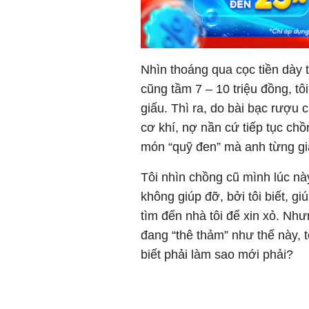
Nhìn thoáng qua cọc tiền dày t
cũng tầm 7 – 10 triệu đồng, tô
giấu. Thì ra, do bài bạc rượu
cơ khí, nợ nần cứ tiếp tục ch
món “quỹ đen” mà anh từng giấ
Tôi nhìn chồng cũ mình lúc nà
không giúp đỡ, bởi tôi biết, giú
tìm đến nhà tôi để xin xỏ. Nh
đang “thê thảm” như thế này, 
biết phải làm sao mới phải?