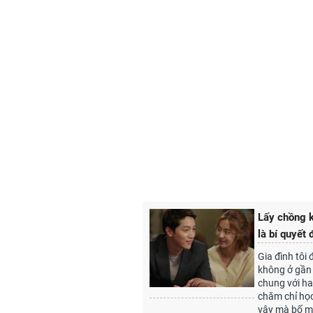
Lấy chồng k
là bí quyết
Gia đình tôi 
không ở gần
chung với ha
chăm chỉ học
vậy mà bố mẹ