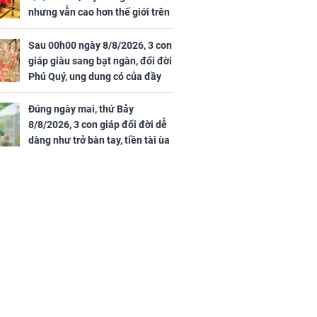
nhưng vẫn cao hơn thế giới trên
7 triệu đồng
Sau 00h00 ngày 8/8/2026, 3 con
giáp giàu sang bạt ngàn, đổi đời
Phú Quý, ung dung có của đầy
nhà, ngày càng hưng thịnh sung
túc
Đúng ngày mai, thứ Bảy
8/8/2026, 3 con giáp đổi đời dễ
dàng như trở bàn tay, tiền tài ùa
tới, ngồi không lộc cũng đến,
phú quý theo tới già