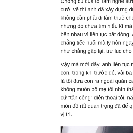
Chồng cũ của tôi làm nghề sửa
cưới về thì anh đã xây dựng 
không cần phải đi làm thuê cho
nhưng do chưa tìm hiểu kĩ mà 
bên nhau vì liên tục bất đồng. 
chẳng tiếc nuối mà ly hôn nga
như chẳng gặp lại, trừ lúc ch
Vậy mà mới đây, anh liên tục n
con, trong khi trước đó, vài b
là tôi đưa con ra ngoài quán c
không muốn bố mẹ tôi nhìn th
cứ “tấn công” điện thoại tôi, 
món đồ rất quan trọng đã để q
vị trí.