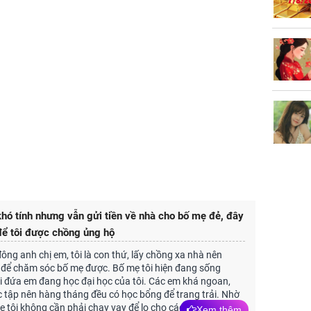
hó tính nhưng vẫn gửi tiền về nhà cho bố mẹ đẻ, đây
 để tôi được chồng ủng hộ
đông anh chị em, tôi là con thứ, lấy chồng xa nhà nên
 để chăm sóc bố mẹ được. Bố mẹ tôi hiện đang sống
i đứa em đang học đại học của tôi. Các em khá ngoan,
 tập nên hàng tháng đều có học bổng để trang trải. Nhờ
 tôi không cần phải chạy vạy để lo cho các em ăn học.
Xem thêm