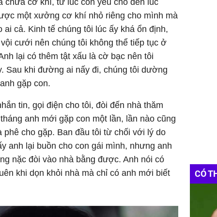
 chữa cơ khí, từ lúc còn yêu cho đến lúc
được một xưởng cơ khí nhỏ riêng cho mình mà
 ai cả. Kinh tế chúng tôi lúc ấy khá ổn định,
vội cưới nên chúng tôi không thể tiếp tục ở
Anh lại có thêm tật xấu là cờ bạc nên tôi
y. Sau khi đường ai nấy đi, chúng tôi dường
o anh gặp con.
hắn tin, gọi điện cho tôi, đòi đến nhà thăm
a tháng anh mới gặp con một lần, lần nào cũng
à phê cho gặp. Ban đầu tôi từ chối với lý do
ấy anh lại buồn cho con gái mình, nhưng anh
nằng nặc đòi vào nhà bằng được. Anh nói có
uên khi dọn khỏi nhà mà chỉ có anh mới biết
CÓ T