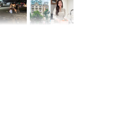
 Nữ công nhân
Đỗ Mỹ Linh hé lộ góc
trên đường đi
bếp chill của nhà mới -
rong khu công
cạnh biệt thự bầu Hiển
Sóng Thần
00 ngày
, 3 con giáp
g bạt ngàn,
Phú Quý, ung
của đầy nhà,
g hưng thịnh