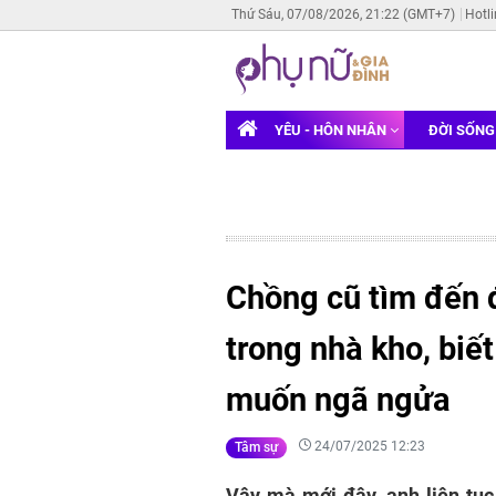
Thứ Sáu, 07/08/2026, 21:22 (GMT+7)
Hotl
YÊU - HÔN NHÂN
ĐỜI SỐN
Chồng cũ tìm đến 
trong nhà kho, biế
muốn ngã ngửa
24/07/2025 12:23
Tâm sự
Vậy mà mới đây, anh liên tục 