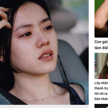
Con gái
tâm điể
Lấy nhầm
thành trụ
tôi rút r
hôn nhâ