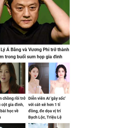
 Lý Á Bằng và Vương Phi trở thành
m trong buổi sum họp gia đình
 chồng rồi trở
Diễn viên AI 'gây sốc'
 cột gia đình,
với cát-xê hơn 1 tỉ
a bài học về
đồng, đe dọa vị trí
n
Bạch Lộc, Triệu Lệ
Dĩnh