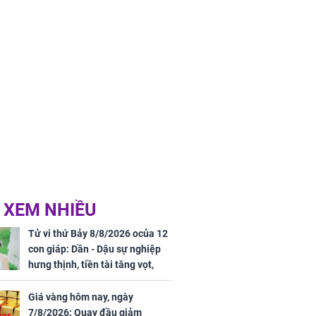
 XEM NHIỀU
Tử vi thứ Bảy 8/8/2026 ocủa 12
con giáp: Dần - Dậu sự nghiệp
hưng thịnh, tiền tài tăng vọt,
Mão - Thân công việc bất trắc,
tiền mất tật mang
Giá vàng hôm nay, ngày
7/8/2026: Quay đầu giảm