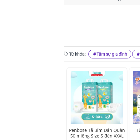
Từ khóa:
Tâm sự gia đình
Penbose Tã Bỉm Dán Quần
T
50 miếng Size S đến XXXL