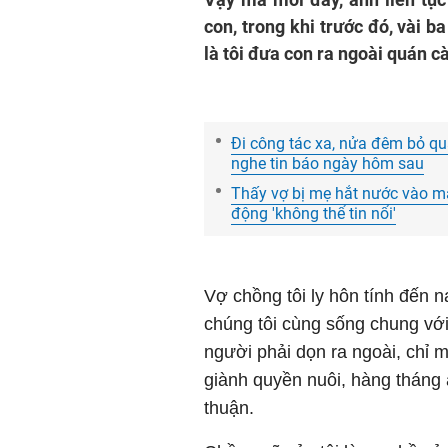
con, trong khi trước đó, vài 
là tôi đưa con ra ngoài quán c
Đi công tác xa, nửa đêm bỏ qu
nghe tin báo ngày hôm sau
Thấy vợ bị mẹ hắt nước vào mặ
động 'không thể tin nổi'
Vợ chồng tôi ly hôn tính đến 
chúng tôi cùng sống chung với 
người phải dọn ra ngoài, chỉ 
giành quyền nuôi, hàng tháng 
thuận.