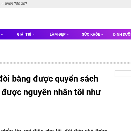
ine: 0909 750 307
G
GIẢI TRÍ
LÀM ĐẸP
SỨC KHỎE
DINH DƯ
đòi bằng được quyển sách
t được nguyên nhân tôi như
nhắn tin, gọi điện cho tôi, đòi đến nhà thăm