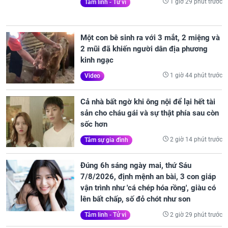
1 giờ 29 phút trước
Tâm linh - Tử vi
Một con bê sinh ra với 3 mắt, 2 miệng và
2 mũi đã khiến người dân địa phương
kinh ngạc
1 giờ 44 phút trước
Video
Cả nhà bất ngờ khi ông nội để lại hết tài
sản cho cháu gái và sự thật phía sau còn
sốc hơn
2 giờ 14 phút trước
Tâm sự gia đình
Đúng 6h sáng ngày mai, thứ Sáu
7/8/2026, định mệnh an bài, 3 con giáp
vận trình như 'cá chép hóa rồng', giàu có
lên bất chấp, số đỏ chót như son
2 giờ 29 phút trước
Tâm linh - Tử vi