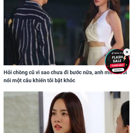
✕
Hỏi chồng cũ vì sao chưa đi bước nữa, anh mỉm cười
nói một câu khiến tôi bật khóc