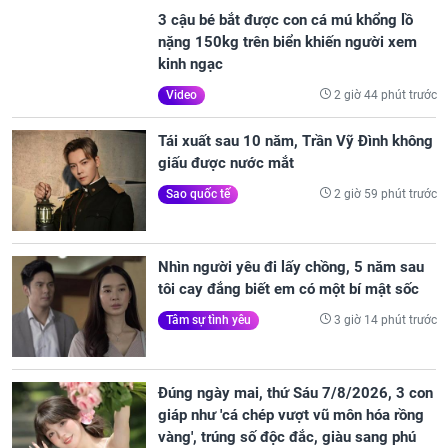
3 cậu bé bắt được con cá mú khổng lồ
nặng 150kg trên biển khiến người xem
kinh ngạc
2 giờ 44 phút trước
Video
Tái xuất sau 10 năm, Trần Vỹ Đình không
giấu được nước mắt
2 giờ 59 phút trước
Sao quốc tế
Nhìn người yêu đi lấy chồng, 5 năm sau
tôi cay đắng biết em có một bí mật sốc
3 giờ 14 phút trước
Tâm sự tình yêu
Đúng ngày mai, thứ Sáu 7/8/2026, 3 con
giáp như 'cá chép vượt vũ môn hóa rồng
vàng', trúng số độc đắc, giàu sang phú