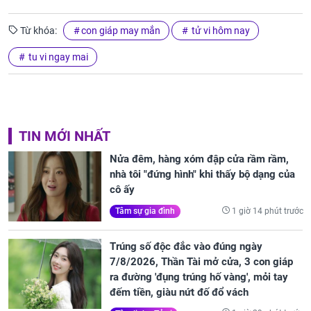
Từ khóa:
con giáp may mắn
tử vi hôm nay
tu vi ngay mai
TIN MỚI NHẤT
Nửa đêm, hàng xóm đập cửa rầm rầm,
nhà tôi "đứng hình" khi thấy bộ dạng của
cô ấy
1 giờ 14 phút trước
Tâm sự gia đình
Trúng số độc đắc vào đúng ngày
7/8/2026, Thần Tài mở cửa, 3 con giáp
ra đường 'đụng trúng hố vàng', mỏi tay
đếm tiền, giàu nứt đố đổ vách